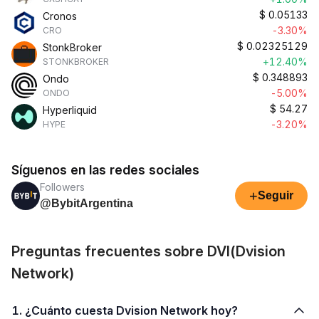
$
0.05133
Cronos
-3.30%
CRO
$
0.02325129
StonkBroker
+12.40%
STONKBROKER
$
0.348893
Ondo
-5.00%
ONDO
$
54.27
Hyperliquid
-3.20%
HYPE
Síguenos en las redes sociales
Followers
+
Seguir
@BybitArgentina
Preguntas frecuentes sobre DVI(Dvision
Network)
1. ¿Cuánto cuesta Dvision Network hoy?