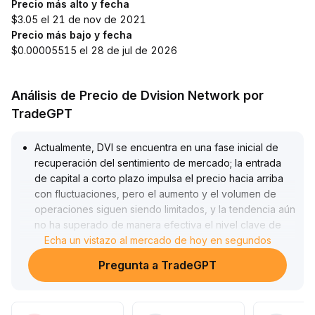
Precio más alto y fecha
$3.05 el 21 de nov de 2021
Precio más bajo y fecha
$0.00005515 el 28 de jul de 2026
Análisis de Precio de Dvision Network por
TradeGPT
Actualmente, DVI se encuentra en una fase inicial de
recuperación del sentimiento de mercado; la entrada
de capital a corto plazo impulsa el precio hacia arriba
con fluctuaciones, pero el aumento y el volumen de
operaciones siguen siendo limitados, y la tendencia aún
no ha superado de manera efectiva el nivel clave de
resistencia de 0,43 dólares
Echa un vistazo al mercado de hoy en segundos
.
Se recomienda prestar atención a la actividad en la
Pregunta a TradeGPT
cadena y a señales de ruptura con volumen; para el
corto plazo, se pueden considerar asignaciones
exploratorias, pero evitar perseguir el alza hasta que