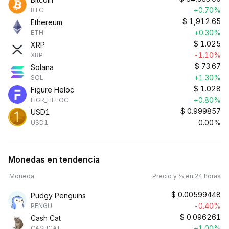
+0.70%
BTC
$
1,912.65
Ethereum
+0.30%
ETH
$
1.025
XRP
-1.10%
XRP
$
73.67
Solana
+1.30%
SOL
$
1.028
Figure Heloc
+0.80%
FIGR_HELOC
$
0.999857
USD1
0.00%
USD1
Monedas en tendencia
Moneda
Precio y % en 24 horas
$
0.00599448
Pudgy Penguins
-0.40%
PENGU
$
0.096261
Cash Cat
+1.00%
CASHCAT