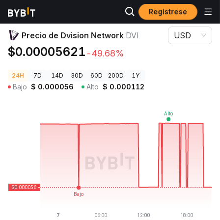
Regístrese
Precios de Criptomonedas
Precio de Dvision Network DVI
Precio de Dvision Network
DVI
USD
$0.00005621
-49.68%
24H
7D
14D
30D
60D
200D
1Y
Bajo
$
0.000056
Alto
$
0.000112