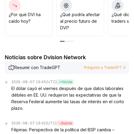
haya una confirmación de volumen y precio
.
A mediano y largo plazo, es aconsejable aumentar
posiciones solo después de confirmar la tendencia,
¿Por qué DVI ha
¿Qué podría afectar
¿Qué dicen
para prevenir riesgos derivados de cambios repentinos
caído hoy?
al precio futuro de
traders so
en el sentimiento
.
DVI?
Noticias sobre Dvision Network
Resumir con TradeGPT
Pregunta a TradeGPT
2026-08-07 19:45
(UTC)
Alcista
El dólar cayó el viernes después de que datos laborales
débiles en EE. UU. redujeron las expectativas de que la
Reserva Federal aumente las tasas de interés en el corto
plazo.
2026-08-07 19:42
(UTC)
Bajista
Filipinas: Perspectiva de la política del BSP cambia –