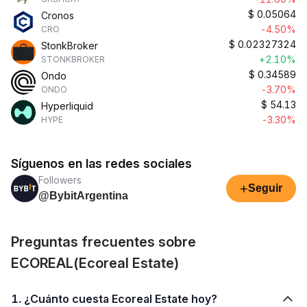
$
0.05064
Cronos
-4.50%
CRO
$
0.02327324
StonkBroker
+2.10%
STONKBROKER
$
0.34589
Ondo
-3.70%
ONDO
$
54.13
Hyperliquid
-3.30%
HYPE
Síguenos en las redes sociales
Followers
+
Seguir
@BybitArgentina
Preguntas frecuentes sobre
ECOREAL(Ecoreal Estate)
1. ¿Cuánto cuesta Ecoreal Estate hoy?