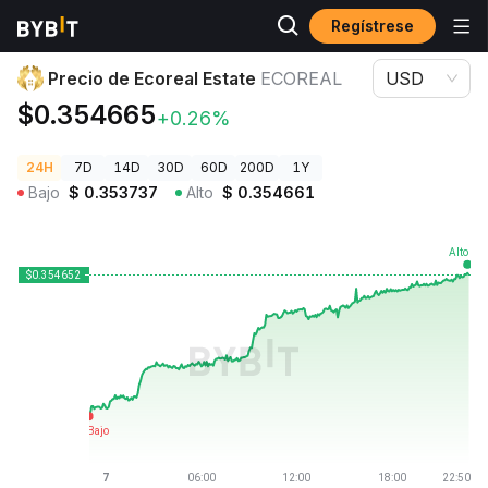
Regístrese
Precios de Criptomonedas
Precio de Ecoreal Estate ECOREAL
Precio de Ecoreal Estate
ECOREAL
USD
$0.354665
+0.26%
24H
7D
14D
30D
60D
200D
1Y
Bajo
$
0.353737
Alto
$
0.354661