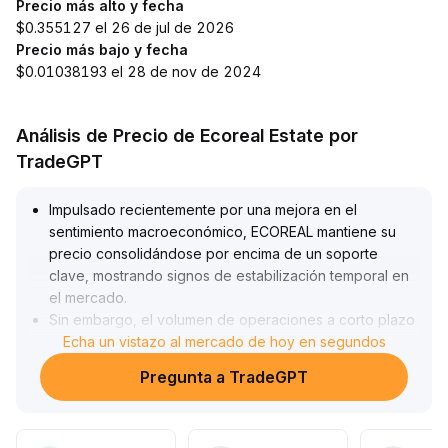
Precio más alto y fecha
$0.355127 el 26 de jul de 2026
Precio más bajo y fecha
$0.01038193 el 28 de nov de 2024
Análisis de Precio de Ecoreal Estate por
TradeGPT
Impulsado recientemente por una mejora en el
sentimiento macroeconómico, ECOREAL mantiene su
precio consolidándose por encima de un soporte
clave, mostrando signos de estabilización temporal en
el mercado
.
Sin embargo, el volumen de operaciones a corto plazo
no ha aumentado significativamente, por lo que persiste
Echa un vistazo al mercado de hoy en segundos
el riesgo de falsas rupturas y retrocesos
.
Pregunta a TradeGPT
En conclusión, se recomienda a los inversores
aprovechar oportunidades de trading en el rango de
0,245-0,280, evitando perseguir subidas, seguir de