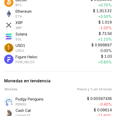
+0.70%
BTC
$
1,913.32
Ethereum
+0.50%
ETH
$
1.019
XRP
-1.00%
XRP
$
73.56
Solana
+1.10%
SOL
$
0.999897
USD1
0.00%
USD1
$
1.03
Figure Heloc
+0.80%
FIGR_HELOC
Monedas en tendencia
Moneda
Precio y % en 24 horas
$
0.00597436
Pudgy Penguins
-0.40%
PENGU
$
0.09614
Cash Cat
-11.60%
CASHCAT