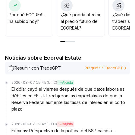
cerca los eventos macro y los cambios en los
indicadores on-chain, y priorizar estrategias de
comprar en bajas y vender en alzas, manteniendo el
Por qué ECOREAL
¿Qué podría afectar
¿Qué dicen
control de posiciones
.
ha subido hoy?
al precio futuro de
traders so
ECOREAL?
ECOREAL?
Noticias sobre Ecoreal Estate
Resumir con TradeGPT
Pregunta a TradeGPT
2026-08-07 19:45
(UTC)
Alcista
El dólar cayó el viernes después de que datos laborales
débiles en EE. UU. redujeron las expectativas de que la
Reserva Federal aumente las tasas de interés en el corto
plazo.
2026-08-07 19:42
(UTC)
Bajista
Filipinas: Perspectiva de la política del BSP cambia –