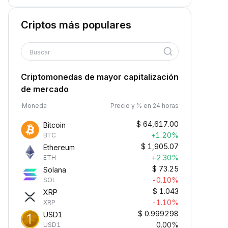
Criptos más populares
Buscar
Criptomonedas de mayor capitalización
de mercado
Moneda
Precio y % en 24 horas
$
64,617.00
Bitcoin
+1.20%
BTC
$
1,905.07
Ethereum
+2.30%
ETH
$
73.25
Solana
-0.10%
SOL
$
1.043
XRP
-1.10%
XRP
$
0.999298
USD1
0.00%
USD1