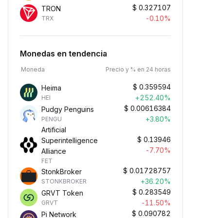
$
0.327107
TRON
-0.10%
TRX
Monedas en tendencia
Moneda
Precio y % en 24 horas
$
0.359594
Heima
+252.40%
HEI
$
0.00616384
Pudgy Penguins
+3.80%
PENGU
Artificial
$
0.13946
Superintelligence
-7.70%
Alliance
FET
$
0.01728757
StonkBroker
+36.20%
STONKBROKER
$
0.283549
GRVT Token
-11.50%
GRVT
$
0.090782
Pi Network