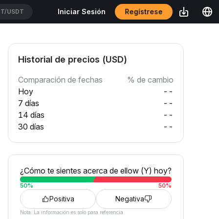
Regístrese
Iniciar Sesión
T/USDT
Historial de precios (USD)
Comparación de fechas
% de cambio
Hoy
--
7 días
--
14 días
--
30 días
--
¿Cómo te sientes acerca de ellow (Y) hoy?
50
%
50
%
Positiva
Negativa
Nota: La información es solo para referencia.