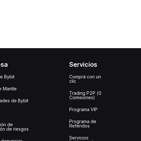
esa
Servicios
e Bybit
Comprá con un
clic
e Mantle
Trading P2P (0
Comisiones)
des de Bybit
Programa VIP
Programa de
ión de
Referidos
ión de riesgos
Servicios
 denuncias