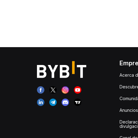
Empr
Acerca d
Descubr
Comunida
Anuncios
Declarac
divulgac
Canal de