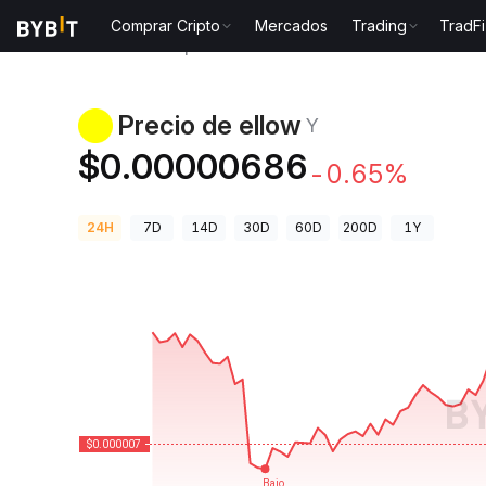
Comprar Cripto
Mercados
Trading
TradFi
Precios de Criptomonedas
Precio de ellow Y
Precio de ellow
Y
$0.00000686
-0.65%
24H
7D
14D
30D
60D
200D
1Y