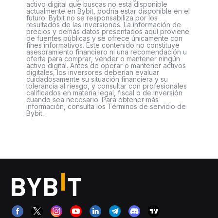
activo digital que buscas no está disponible
actualmente en Bybit, podría estar disponible en el
futuro. Bybit no se responsabiliza por los
resultados de las inversiones. La información de
precios y demás datos presentados aquí proviene
de fuentes públicas y se ofrece únicamente con
fines informativos. Este contenido no constituye
asesoramiento financiero ni una recomendación u
oferta para comprar, vender o mantener ningún
activo digital. Antes de operar o mantener activos
digitales, los inversores deberían evaluar
cuidadosamente su situación financiera y su
tolerancia al riesgo, y consultar con profesionales
calificados en materia legal, fiscal o de inversión
cuando sea necesario. Para obtener más
información, consulta los Términos de servicio de
Bybit.