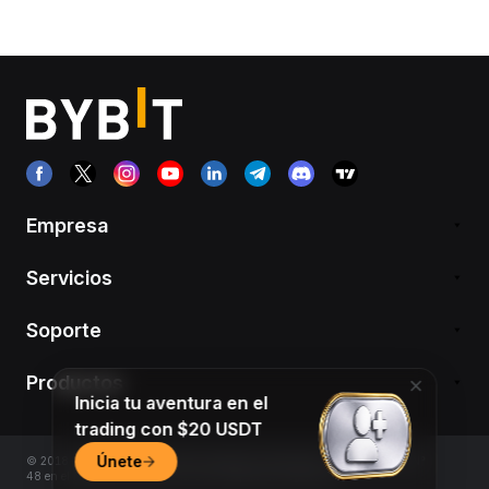
Empresa
Servicios
Soporte
Productos
Inicia tu aventura en el
trading con $20 USDT
Únete
© 2018-2026 Bybit.com. Todos los derechos reservados. Inscripto bajo el N°
48 en el Registro de PSAV de la CNV (República Argentina)