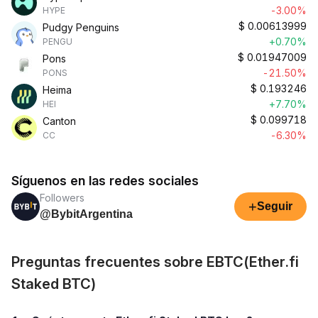
-3.00%
HYPE
$
0.00613999
Pudgy Penguins
+0.70%
PENGU
$
0.01947009
Pons
-21.50%
PONS
$
0.193246
Heima
+7.70%
HEI
$
0.099718
Canton
-6.30%
CC
Síguenos en las redes sociales
Followers
+
Seguir
@BybitArgentina
Preguntas frecuentes sobre EBTC(Ether.fi
Staked BTC)