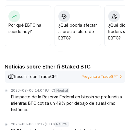
Si logra mantenerse firme y aumentar el volumen,
podría desafiar el nivel de USD 15,00
.
En caso de que disminuya la fuerza de entrada de ETF
o que cambie el sentimiento macroeconómico, es
Por qué EBTC ha
¿Qué podría afectar
¿Qué dicen
recomendable ajustar las posiciones oportunamente
.
subido hoy?
al precio futuro de
traders so
A mediano y largo plazo, se aconseja seguir de cerca
EBTC?
EBTC?
el desarrollo ecológico y los avances en materia
regulatoria, que se consideran la base fundamental del
valor y de la estrategia de asignación
.
Noticias sobre Ether.fi Staked BTC
Resumir con TradeGPT
Pregunta a TradeGPT
2026-08-06 14:04
(UTC)
Neutral
El impacto de la Reserva Federal en bitcoin se profundiza
mientras BTC cotiza un 49% por debajo de su máximo
histórico.
2026-08-06 13:12
(UTC)
Neutral