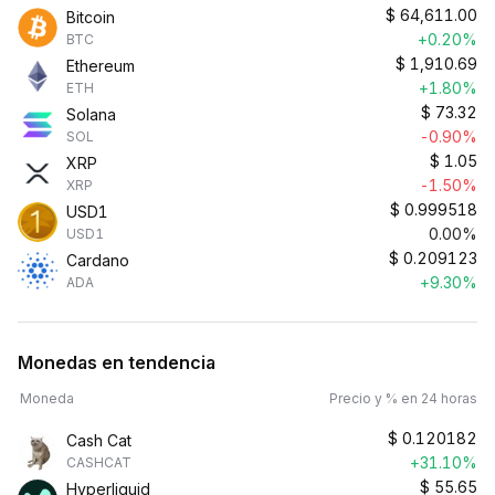
$
64,611.00
Bitcoin
+0.20%
BTC
$
1,910.69
Ethereum
+1.80%
ETH
$
73.32
Solana
-0.90%
SOL
$
1.05
XRP
-1.50%
XRP
$
0.999518
USD1
0.00%
USD1
$
0.209123
Cardano
+9.30%
ADA
Monedas en tendencia
Moneda
Precio y % en 24 horas
$
0.120182
Cash Cat
+31.10%
CASHCAT
$
55.65
Hyperliquid