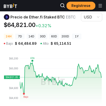
Regístrese
Precios de Criptomonedas
Precio de Ether.fi Staked BTC EBTC
Precio de Ether.fi Staked BTC
EBTC
USD
$64,821.00
+0.32%
24H
7D
14D
30D
60D
200D
1Y
Bajo
$
64,484.89
Alto
$
65,114.51