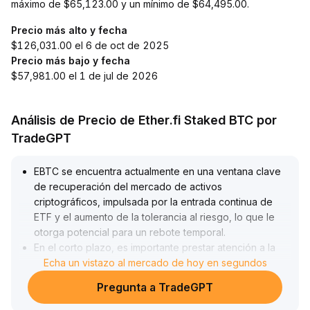
máximo de $65,123.00 y un mínimo de $64,495.00.
Precio más alto y fecha
$126,031.00 el 6 de oct de 2025
Precio más bajo y fecha
$57,981.00 el 1 de jul de 2026
Análisis de Precio de Ether.fi Staked BTC por
TradeGPT
EBTC se encuentra actualmente en una ventana clave
de recuperación del mercado de activos
criptográficos, impulsada por la entrada continua de
ETF y el aumento de la tolerancia al riesgo, lo que le
otorga potencial para un rebote temporal
.
En el corto plazo, es importante prestar atención a la
extrema aversión al riesgo y al volumen de
Echa un vistazo al mercado de hoy en segundos
operaciones; se recomienda cautela ante posibles
Pregunta a TradeGPT
retrocesos por falsas rupturas y monitorear el soporte
crítico en la zona de USD 12,80-13,50
.