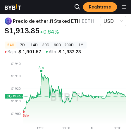
Regístrese
Precios de Criptomonedas
Precio de ether.fi Staked ETH EETH
Precio de ether.fi Staked ETH
EETH
USD
$1,913.85
+0.64%
24H
7D
14D
30D
60D
200D
1Y
Bajo
$
1,901.57
Alto
$
1,932.23