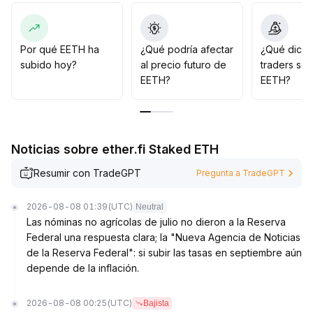
Desde la gran reducción de apalancamiento iniciada en
2025, la exposición al riesgo se ha reducido
considerablemente, sentando una base saludable para
la evolución a medio y largo plazo
.
Por qué EETH ha
¿Qué podría afectar
¿Qué dicen
Los fondos de ETF spot siguen fluyendo y la
subido hoy?
al precio futuro de
traders so
proporción del tamaño total de los activos respecto de
EETH?
EETH?
la capitalización de mercado aumenta, lo que
demuestra una mayor voluntad de asignación
institucional y proporciona liquidez y margen para
aliviar la presión vendedora en el mercado spot
.
Noticias sobre ether.fi Staked ETH
En el corto plazo, la volatilidad en tasas de fondeo y el
sentimiento de mercado sigue siendo elevada
.
Resumir con TradeGPT
Pregunta a TradeGPT
Operativamente, se recomienda prestar atención a los
cambios en el costo de financiación y a los indicadores
2026-08-08 01:39
(UTC)
Neutral
de sentimiento de mercado, mantener una postura
Las nóminas no agrícolas de julio no dieron a la Reserva
defensiva y esperar una ruptura direccional antes de
Federal una respuesta clara; la "Nueva Agencia de Noticias
aumentar posiciones
.
de la Reserva Federal": si subir las tasas en septiembre aún
depende de la inflación.
2026-08-08 00:25
(UTC)
Bajista