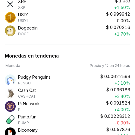
$
1.033
XRP
+1.50%
XRP
$
0.999942
USD1
0.00%
USD1
$
0.070216
Dogecoin
+1.70%
DOGE
Monedas en tendencia
Moneda
Precio y % en 24 horas
$
0.00622599
Pudgy Penguins
+3.10%
PENGU
$
0.096186
Cash Cat
+3.40%
CASHCAT
$
0.091524
Pi Network
+4.00%
PI
$
0.00228312
Pump.fun
-0.90%
PUMP
$
0.057876
Biconomy