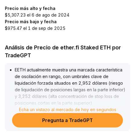
Precio más alto y fecha
$5,307.23 el 6 de ago de 2024
Precio más bajo y fecha
$975.47 el 1 de sep de 2025
Análisis de Precio de ether.fi Staked ETH por
TradeGPT
EETH actualmente muestra una marcada característica
de oscilación en rango, con umbrales clave de
liquidación forzada situados en 2,952 dólares (riesgo
de liquidación de posiciones largas en la parte inferior)
y 3,252 dólares (alta concentración de stop loss de
posiciones cortas en la parte superior)
.
Se recomienda a los inversores ajustar dinámicamente
Echa un vistazo al mercado de hoy en segundos
sus posiciones y puntos de stop loss según dichos
Pregunta a TradeGPT
límites y mantener un control estricto del
apalancamiento
.