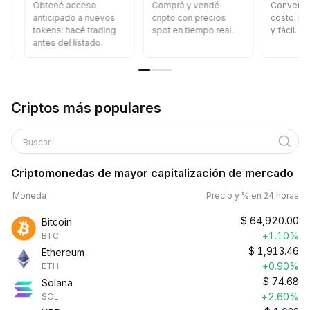
Obtené acceso
Comprá y vendé
Convertí crip
anticipado a nuevos
cripto con precios
costo: rápid
tokens: hacé trading
spot en tiempo real.
y fácil.
antes del listado.
Criptos más populares
Buscar
Criptomonedas de mayor capitalización de mercado
Moneda
Precio y % en 24 horas
$
64,920.00
Bitcoin
+1.10%
BTC
$
1,913.46
Ethereum
+0.90%
ETH
$
74.68
Solana
+2.60%
SOL