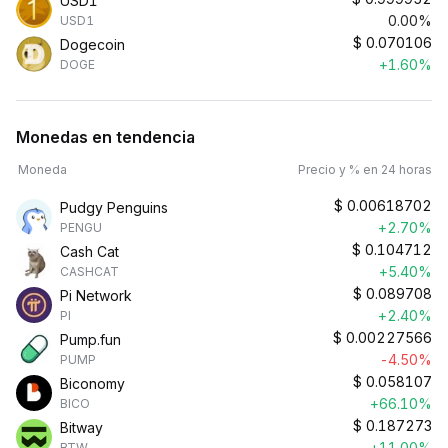
USD1
0.00%
USD1
$
0.070106
Dogecoin
+1.60%
DOGE
Monedas en tendencia
Moneda
Precio y % en 24 horas
$
0.00618702
Pudgy Penguins
+2.70%
PENGU
$
0.104712
Cash Cat
+5.40%
CASHCAT
$
0.089708
Pi Network
+2.40%
PI
$
0.00227566
Pump.fun
-4.50%
PUMP
$
0.058107
Biconomy
+66.10%
BICO
$
0.187273
Bitway
+11.00%
BTW