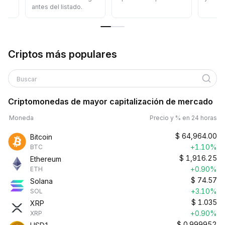
antes del listado.
Criptos más populares
Buscar
Criptomonedas de mayor capitalización de mercado
Moneda
Precio y % en 24 horas
$
64,964.00
Bitcoin
+1.10%
BTC
$
1,916.25
Ethereum
+0.90%
ETH
$
74.57
Solana
+3.10%
SOL
$
1.035
XRP
+0.90%
XRP
$
0.999952