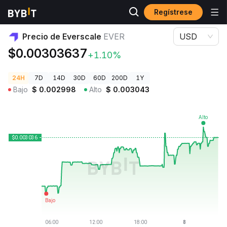
Regístrese
Precios de Criptomonedas
Precio de Everscale EVER
Precio de Everscale
EVER
USD
$0.00303637
+1.10%
24H
7D
14D
30D
60D
200D
1Y
Bajo
$
0.002998
Alto
$
0.003043