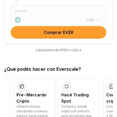
Invierte
USD
$
Comprar EVER
→
Calculadora de EVER a USD
¿Qué podés hacer con Everscale?
Pre-Mercardo
Hacé Trading
Convertí 
Cripto
Spot
criptos
Obtené acceso
Comprá y vendé
Convertí crip
anticipado a nuevos
cripto con precios
costo: rápid
tokens: hacé trading
spot en tiempo real.
y fácil.