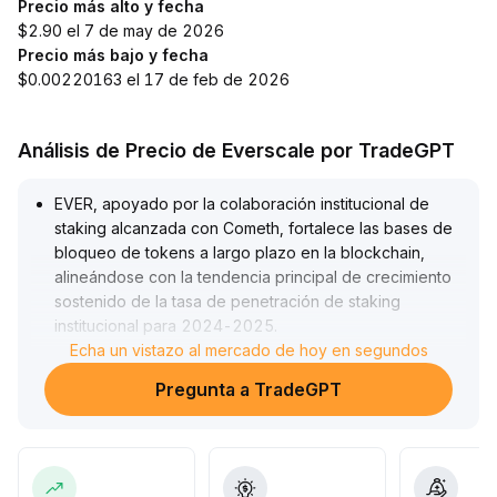
Precio más alto y fecha
$2.90 el 7 de may de 2026
Precio más bajo y fecha
$0.00220163 el 17 de feb de 2026
Análisis de Precio de Everscale por TradeGPT
EVER, apoyado por la colaboración institucional de
staking alcanzada con Cometh, fortalece las bases de
bloqueo de tokens a largo plazo en la blockchain,
alineándose con la tendencia principal de crecimiento
sostenido de la tasa de penetración de staking
institucional para 2024-2025
.
Esto potenciará significativamente el respaldo de valor
Echa un vistazo al mercado de hoy en segundos
a mediano y largo plazo
.
Pregunta a TradeGPT
Con el sentimiento del mercado recuperándose
gradualmente y el doble impulso de capital y ánimo, se
espera que EVER tenga ímpetu para una corrección
positiva de la valuación a corto plazo, apuntando a una
subida potencial entre el 15% y el 18%
.