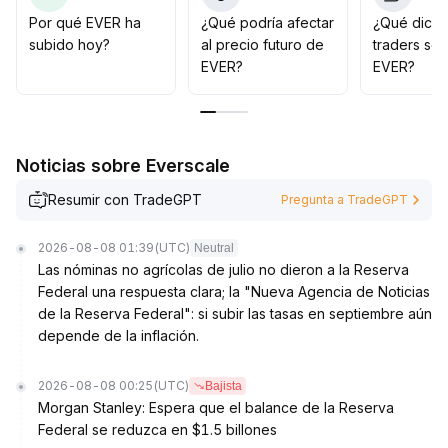
Se recomienda posicionarse en correcciones y
Por qué EVER ha
¿Qué podría afectar
¿Qué dicen
controlar el riesgo de toma de ganancias en niveles
subido hoy?
al precio futuro de
traders so
altos, equilibrando el valor para asignaciones a largo
EVER?
EVER?
plazo
.
Noticias sobre Everscale
Resumir con TradeGPT
Pregunta a TradeGPT
2026-08-08 01:39
(UTC)
Neutral
Las nóminas no agrícolas de julio no dieron a la Reserva
Federal una respuesta clara; la "Nueva Agencia de Noticias
de la Reserva Federal": si subir las tasas en septiembre aún
depende de la inflación.
2026-08-08 00:25
(UTC)
Bajista
Morgan Stanley: Espera que el balance de la Reserva
Federal se reduzca en $1.5 billones