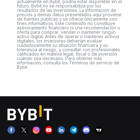
actualmente en Bybit, podría estar disponible en el
futuro. Bybit no se responsabiliza por los
resultados de las inversiones. La información de
precios y demás datos presentados aquí proviene
de fuentes públicas y se ofrece únicamente con
fines informativos. Este contenido no constituye
asesoramiento financiero ni una recomendación u
oferta para comprar, vender o mantener ningún
activo digital. Antes de operar o mantener activos
digitales, los inversores deberían evaluar
cuidadosamente su situación financiera y su
tolerancia al riesgo, y consultar con profesionales
calificados en materia legal, fiscal o de inversión
cuando sea necesario. Para obtener más
información, consulta los Términos de servicio de
Bybit.