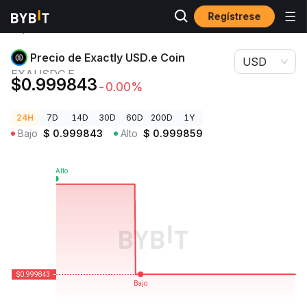
Regístrese
Precios de
Precio de Exactly USD.e Coin
Criptomonedas
EXAUSDC.E
Precio de Exactly USD.e Coin
USD
EXAUSDC.E
$0.999843
-0.00%
24H
7D
14D
30D
60D
200D
1Y
Bajo
$
0.999843
Alto
$
0.999859