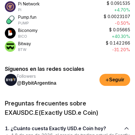
$
0.091535
Pi Network
+4.70%
PI
$
0.0023107
Pump.fun
-0.50%
PUMP
$
0.05665
Biconomy
+40.30%
BICO
$
0.142266
Bitway
-31.20%
BTW
Síguenos en las redes sociales
Followers
+
Seguir
@BybitArgentina
Preguntas frecuentes sobre
EXAUSDC.E(Exactly USD.e Coin)
1. ¿Cuánto cuesta Exactly USD.e Coin hoy?