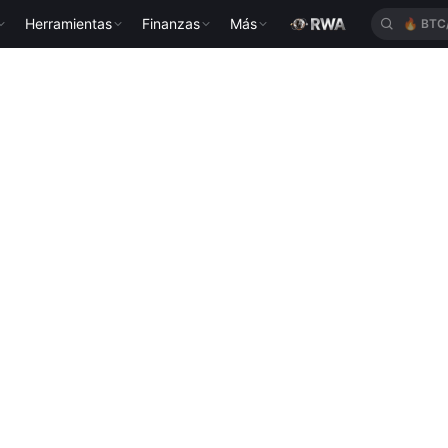
Herramientas
Finanzas
Más
🔥
XAU