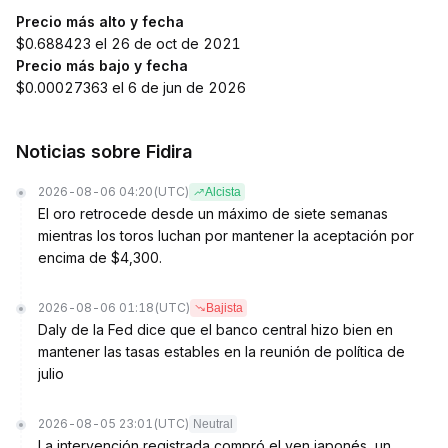
Precio más alto y fecha
$0.688423 el 26 de oct de 2021
Precio más bajo y fecha
$0.00027363 el 6 de jun de 2026
Noticias sobre Fidira
2026-08-06 04:20
(UTC)
Alcista
El oro retrocede desde un máximo de siete semanas
mientras los toros luchan por mantener la aceptación por
encima de $4,300.
2026-08-06 01:18
(UTC)
Bajista
Daly de la Fed dice que el banco central hizo bien en
mantener las tasas estables en la reunión de política de
julio
2026-08-05 23:01
(UTC)
Neutral
La intervención registrada compró el yen japonés, un