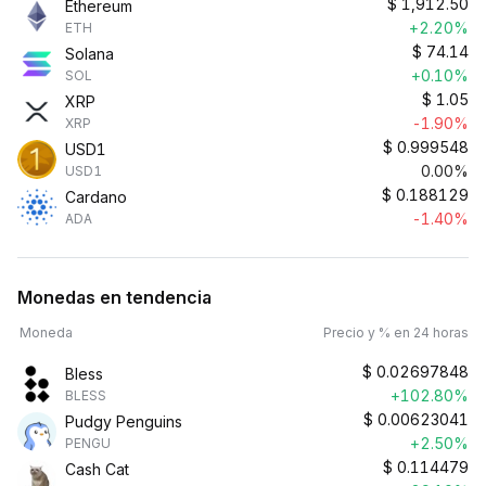
$
1,912.50
Ethereum
+2.20%
ETH
$
74.14
Solana
+0.10%
SOL
$
1.05
XRP
-1.90%
XRP
$
0.999548
USD1
0.00%
USD1
$
0.188129
Cardano
-1.40%
ADA
Monedas en tendencia
Moneda
Precio y % en 24 horas
$
0.02697848
Bless
+102.80%
BLESS
$
0.00623041
Pudgy Penguins
+2.50%
PENGU
$
0.114479
Cash Cat