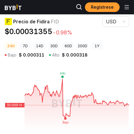
Regístrese
Precios de Criptomonedas
Precio de Fidira FID
Precio de Fidira
FID
USD
$0.00031355
-0.98%
24H
7D
14D
30D
60D
200D
1Y
Bajo
$
0.000311
Alto
$
0.000318