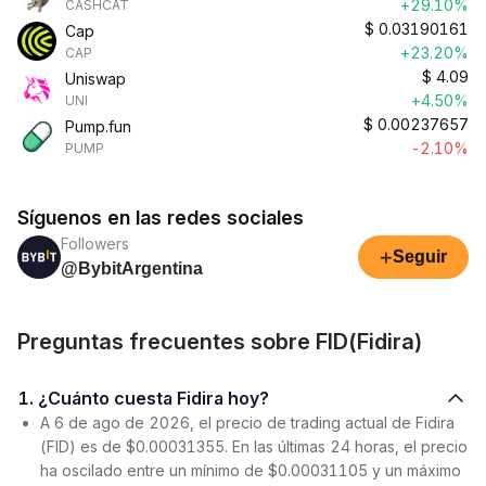
+29.10%
CASHCAT
$
0.03190161
Cap
+23.20%
CAP
$
4.09
Uniswap
+4.50%
UNI
$
0.00237657
Pump.fun
-2.10%
PUMP
Síguenos en las redes sociales
Followers
+
Seguir
@BybitArgentina
Preguntas frecuentes sobre FID(Fidira)
1. ¿Cuánto cuesta Fidira hoy?
A 6 de ago de 2026, el precio de trading actual de Fidira
(FID) es de $0.00031355. En las últimas 24 horas, el precio
ha oscilado entre un mínimo de $0.00031105 y un máximo