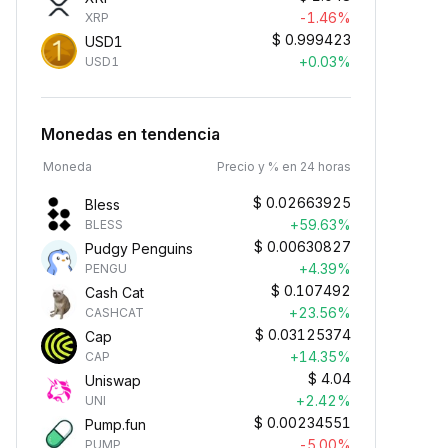
-1.46%
XRP
$
0.999423
USD1
+0.03%
USD1
Monedas en tendencia
Moneda
Precio y % en 24 horas
$
0.02663925
Bless
+59.63%
BLESS
$
0.00630827
Pudgy Penguins
+4.39%
PENGU
$
0.107492
Cash Cat
+23.56%
CASHCAT
$
0.03125374
Cap
+14.35%
CAP
$
4.04
Uniswap
+2.42%
UNI
$
0.00234551
Pump.fun
-5.00%
PUMP