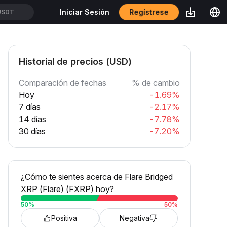
Regístrese
Iniciar Sesión
USDT
Historial de precios (USD)
Comparación de fechas
% de cambio
Hoy
-1.69%
7 días
-2.17%
14 días
-7.78%
30 días
-7.20%
¿Cómo te sientes acerca de Flare Bridged
XRP (Flare) (FXRP) hoy?
50
%
50
%
Positiva
Negativa