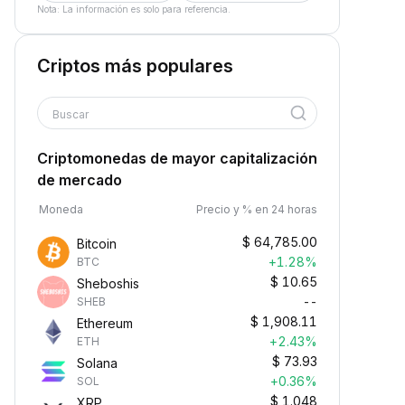
Nota: La información es solo para referencia.
Criptos más populares
Buscar
Criptomonedas de mayor capitalización
de mercado
Moneda
Precio y % en 24 horas
$
64,785.00
Bitcoin
+1.28%
BTC
$
10.65
Sheboshis
--
SHEB
$
1,908.11
Ethereum
+2.43%
ETH
$
73.93
Solana
+0.36%
SOL
$
1.048
XRP