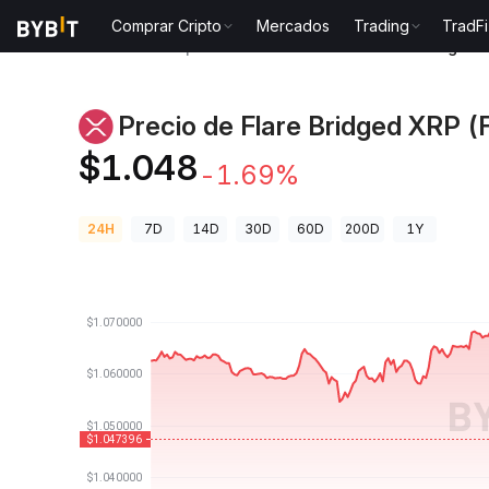
Comprar Cripto
Mercados
Trading
TradFi
Precios de Criptomonedas
Precio de Flare Bridged 
Precio de Flare Bridged XRP (F
$1.048
-1.69%
24H
7D
14D
30D
60D
200D
1Y