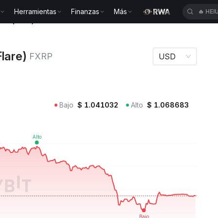
Herramientas
Finanzas
Más
🔥
HEI
XRP (Flare) FXRP
lare)
FXRP
USD
Bajo
$
1.041032
Alto
$
1.068683