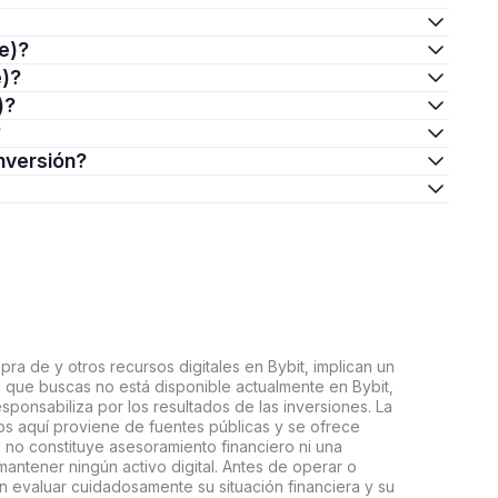
re)?
e)?
)?
?
inversión?
ra de y otros recursos digitales en Bybit, implican un
tal que buscas no está disponible actualmente en Bybit,
esponsabiliza por los resultados de las inversiones. La
s aquí proviene de fuentes públicas y se ofrece
 no constituye asesoramiento financiero ni una
ntener ningún activo digital. Antes de operar o
an evaluar cuidadosamente su situación financiera y su