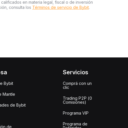
 calificados en materia legal, fiscal o de inversión
ión, consulta los
Términos de servicio de Bybit
.
esa
Servicios
e Bybit
Comprá con un
clic
e Mantle
Trading P2P (0
Comisiones)
des de Bybit
Programa VIP
Programa de
ión de
Referidos