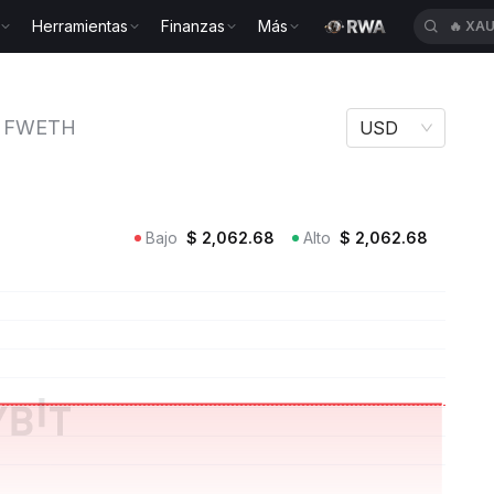
Herramientas
Finanzas
Más
🔥
XAU
d Ether FWETH
FWETH
USD
Bajo
$
2,062.68
Alto
$
2,062.68