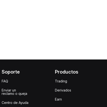
Soporte
Productos
FAQ
Trading
Enviar un
Derivados
reclamo o queja
Earn
Centro de Ayuda