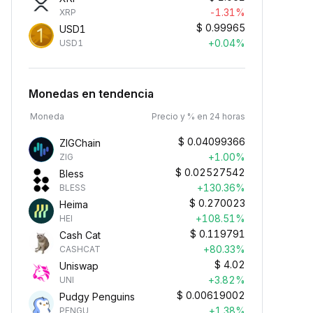
-1.31%
XRP
$
0.99965
USD1
+0.04%
USD1
Monedas en tendencia
Moneda
Precio y % en 24 horas
$
0.04099366
ZIGChain
+1.00%
ZIG
$
0.02527542
Bless
+130.36%
BLESS
$
0.270023
Heima
+108.51%
HEI
$
0.119791
Cash Cat
+80.33%
CASHCAT
$
4.02
Uniswap
+3.82%
UNI
$
0.00619002
Pudgy Penguins
+1.38%
PENGU