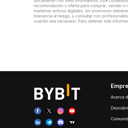
únicamente con fines informativos. Este contenido
recomendación u oferta para comprar, vender o ma
mantener activos digitales, los inversores deberí
tolerancia al riesgo, y consultar con profesionales
cuando sea necesario. Para obtener más informac
Empr
Acerca d
Descubr
Comunida