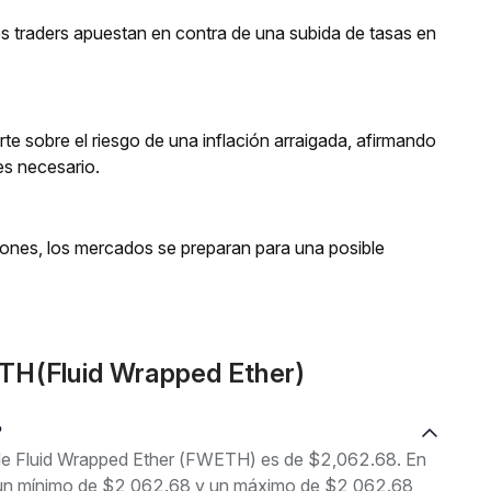
os traders apuestan en contra de una subida de tasas en
te sobre el riesgo de una inflación arraigada, afirmando
es necesario.
ones, los mercados se preparan para una posible
TH(Fluid Wrapped Ether)
?
l de Fluid Wrapped Ether (FWETH) es de $2,062.68. En
tre un mínimo de $2,062.68 y un máximo de $2,062.68