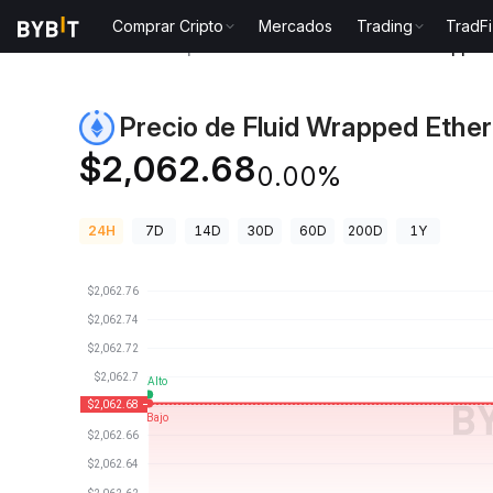
Comprar Cripto
Mercados
Trading
TradFi
Precios de Criptomonedas
Precio de Fluid Wrappe
Precio de Fluid Wrapped Ether
$2,062.68
0.00%
24H
7D
14D
30D
60D
200D
1Y