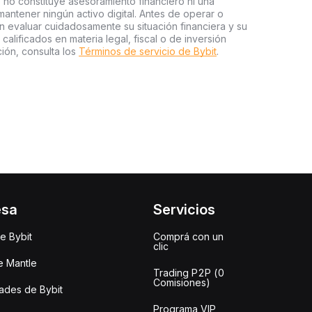
 no constituye asesoramiento financiero ni una
ntener ningún activo digital. Antes de operar o
an evaluar cuidadosamente su situación financiera y su
 calificados en materia legal, fiscal o de inversión
ión, consulta los
Términos de servicio de Bybit
.
esa
Servicios
e Bybit
Comprá con un
clic
e Mantle
Trading P2P (0
Comisiones)
des de Bybit
Programa VIP