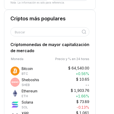
Nota: La información es solo para referencia.
Criptos más populares
Buscar
Criptomonedas de mayor capitalización
de mercado
Moneda
Precio y % en 24 horas
$
64,540.00
Bitcoin
+0.56%
BTC
$
10.65
Sheboshis
--
SHEB
$
1,903.76
Ethereum
+1.66%
ETH
$
73.89
Solana
-0.13%
SOL
$
1.061
XRP