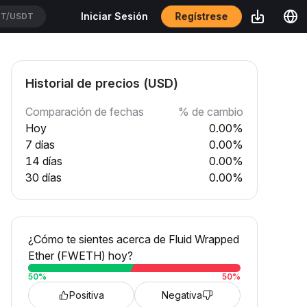
Regístrese
Iniciar Sesión
T/USDT
Historial de precios (USD)
Comparación de fechas
% de cambio
Hoy
0.00%
7 días
0.00%
14 días
0.00%
30 días
0.00%
¿Cómo te sientes acerca de Fluid Wrapped
Ether (FWETH) hoy?
50
%
50
%
Positiva
Negativa