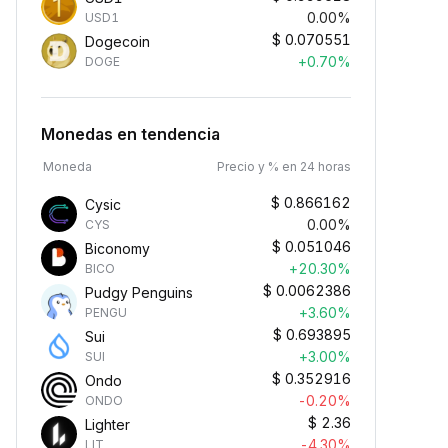
0.00%
USD1
$
0.070551
Dogecoin
+0.70%
DOGE
Monedas en tendencia
Moneda
Precio y % en 24 horas
$
0.866162
Cysic
0.00%
CYS
$
0.051046
Biconomy
+20.30%
BICO
$
0.0062386
Pudgy Penguins
+3.60%
PENGU
$
0.693895
Sui
+3.00%
SUI
$
0.352916
Ondo
-0.20%
ONDO
$
2.36
Lighter
-4.30%
LIT