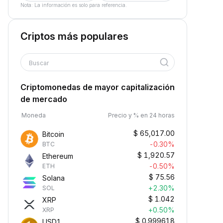
Nota: La información es solo para referencia.
Criptos más populares
Buscar
Criptomonedas de mayor capitalización
de mercado
Moneda
Precio y % en 24 horas
$
65,017.00
Bitcoin
-0.30%
BTC
$
1,920.57
Ethereum
-0.50%
ETH
$
75.56
Solana
+2.30%
SOL
$
1.042
XRP
+0.50%
XRP
$
0.999618
USD1