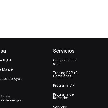
esa
Servicios
e Bybit
Comprá con un
clic
e Mantle
Trading P2P (0
Comisiones)
des de Bybit
Programa VIP
Programa de
ión de
Referidos
ión de riesgos
Servicios