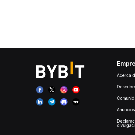
Empr
Acerca d
Descubr
Comunida
Anuncios
Declarac
divulgac