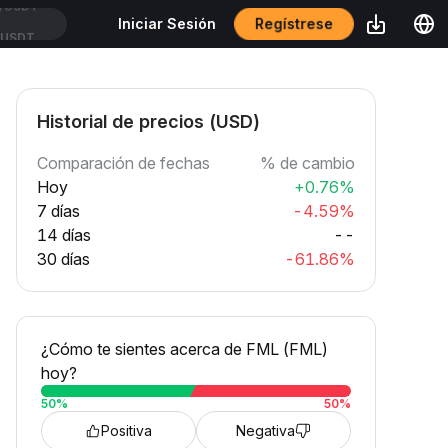
Regístrese
Iniciar Sesión
SUSDT
Historial de precios (USD)
Comparación de fechas
% de cambio
Hoy
+0.76%
7 días
-4.59%
14 días
--
30 días
-61.86%
¿Cómo te sientes acerca de FML (FML)
hoy?
50
%
50
%
Positiva
Negativa