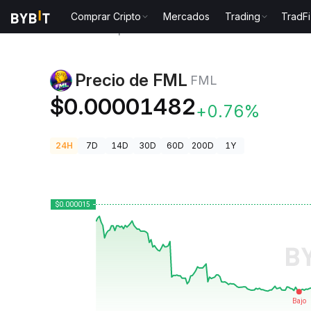
Comprar Cripto
Mercados
Trading
TradFi
Precios de Criptomonedas
Precio de FML FML
Precio de FML
FML
$0.00001482
+0.76%
24H
7D
14D
30D
60D
200D
1Y