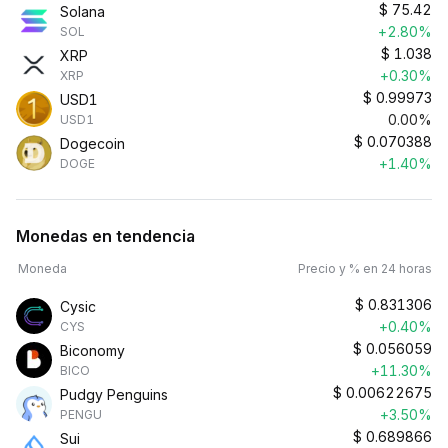
$
75.42
Solana
+2.80%
SOL
$
1.038
XRP
+0.30%
XRP
$
0.99973
USD1
0.00%
USD1
$
0.070388
Dogecoin
+1.40%
DOGE
Monedas en tendencia
Moneda
Precio y % en 24 horas
$
0.831306
Cysic
+0.40%
CYS
$
0.056059
Biconomy
+11.30%
BICO
$
0.00622675
Pudgy Penguins
+3.50%
PENGU
$
0.689866
Sui