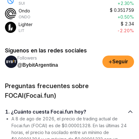
+2.30%
SUI
$
0.351759
Ondo
+0.50%
ONDO
$
2.34
Lighter
-2.20%
LIT
Síguenos en las redes sociales
Followers
+
Seguir
@BybitArgentina
Preguntas frecuentes sobre
FOCAI(Focai.fun)
1. ¿Cuánto cuesta Focai.fun hoy?
A 8 de ago de 2026, el precio de trading actual de
Focai.fun (FOCAI) es de $0.00001328. En las últimas 24
horas, el precio ha oscilado entre un mínimo de