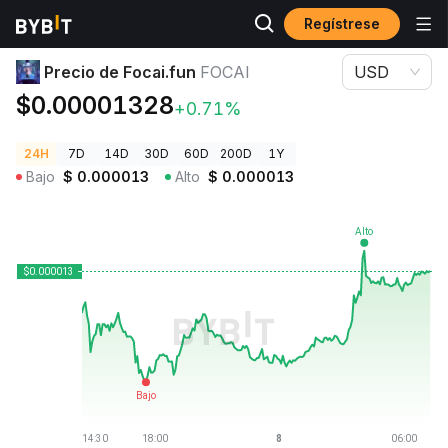
Regístrese
Precios de Criptomonedas
Precio de Focai.fun FOCAI
Precio de Focai.fun
FOCAI
USD
$0.00001328
+0.71%
24H
7D
14D
30D
60D
200D
1Y
Bajo
$
0.000013
Alto
$
0.000013