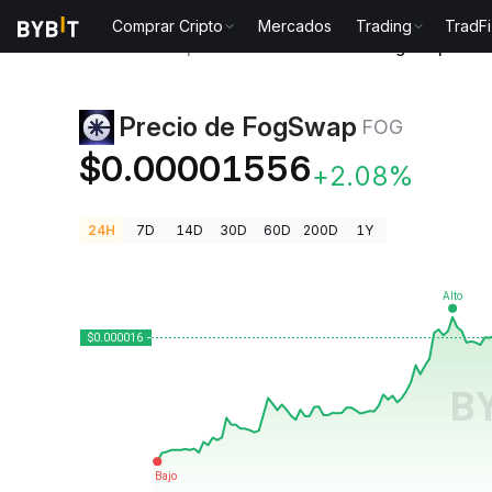
Comprar Cripto
Mercados
Trading
TradFi
Precios de Criptomonedas
Precio de FogSwap FOG
Precio de FogSwap
FOG
$0.00001556
+2.08%
24H
7D
14D
30D
60D
200D
1Y