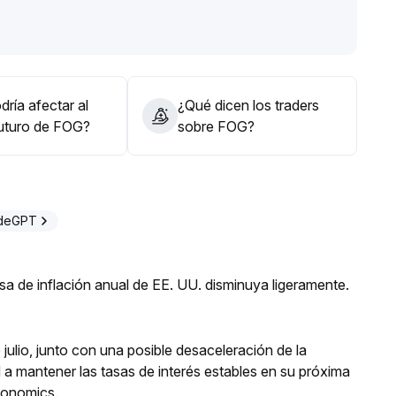
a del proyecto y el entorno regulatorio
.
ente se debería aumentar la exposición, evitando
ría afectar al
¿Qué dicen los traders
futuro de FOG?
sobre FOG?
adeGPT
a de inflación anual de EE. UU. disminuya ligeramente.
julio, junto con una posible desaceleración de la
d a mantener las tasas de interés estables en su próxima
conomics.