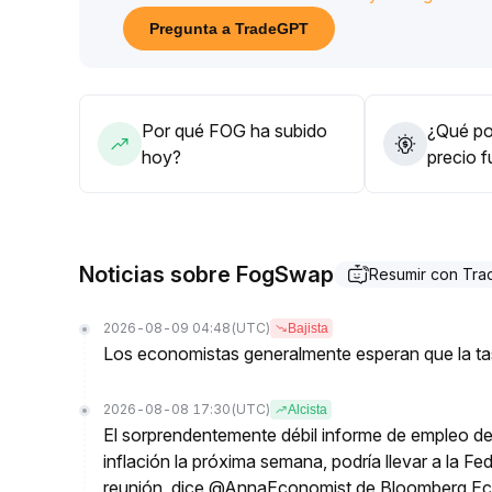
tokens en blockchain, los avances en el ecosistem
Pregunta a TradeGPT
Solo cuando estos indicadores mejoren conjuntam
perseguir subas de manera imprudente
.
Por qué FOG ha subido
¿Qué pod
hoy?
precio 
Noticias sobre FogSwap
Resumir con Tr
2026-08-09 04:48
(UTC)
Bajista
Los economistas generalmente esperan que la tas
2026-08-08 17:30
(UTC)
Alcista
El sorprendentemente débil informe de empleo de 
inflación la próxima semana, podría llevar a la Fe
reunión, dice @AnnaEconomist de Bloomberg E