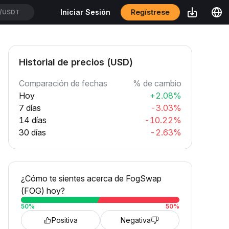
Regístrese
Iniciar Sesión
/USDT
Historial de precios (USD)
Comparación de fechas
% de cambio
Hoy
+2.08%
7 días
-3.03%
14 días
-10.22%
30 días
-2.63%
¿Cómo te sientes acerca de FogSwap
(FOG) hoy?
50
%
50
%
Positiva
Negativa