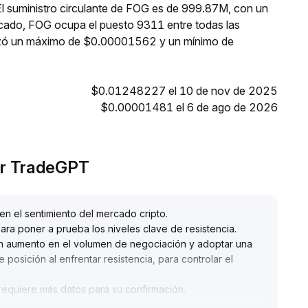
El suministro circulante de FOG es de 999.87M, con un
rcado, FOG ocupa el puesto 9311 entre todas las
anzó un máximo de $0.00001562 y un mínimo de
$0.01248227 el 10 de nov de 2025
$0.00001481 el 6 de ago de 2026
or TradeGPT
en el sentimiento del mercado cripto
.
ara poner a prueba los niveles clave de resistencia
.
n aumento en el volumen de negociación y adoptar una
osición al enfrentar resistencia, para controlar el
 requiere más datos para su confirmación
.
 y enfocarse en el seguimiento de la concentración de