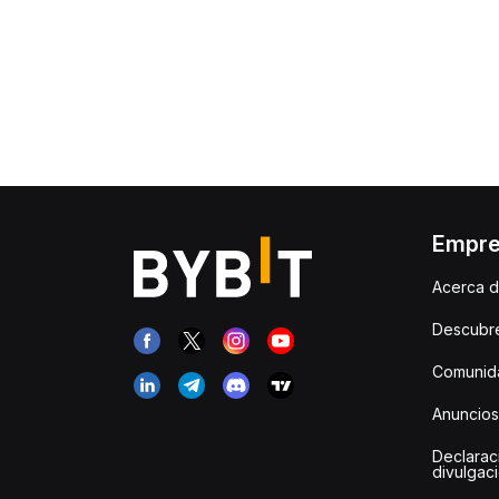
Empr
Acerca d
Descubr
Comunida
Anuncios
Declarac
divulgac