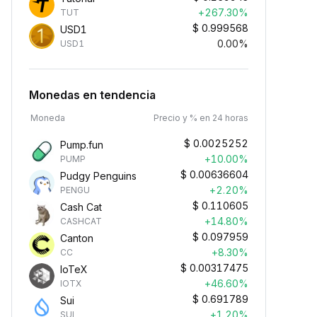
+267.30%
TUT
$
0.999568
USD1
0.00%
USD1
Monedas en tendencia
Moneda
Precio y % en 24 horas
$
0.0025252
Pump.fun
+10.00%
PUMP
$
0.00636604
Pudgy Penguins
+2.20%
PENGU
$
0.110605
Cash Cat
+14.80%
CASHCAT
$
0.097959
Canton
+8.30%
CC
$
0.00317475
IoTeX
+46.60%
IOTX
$
0.691789
Sui
+1.20%
SUI