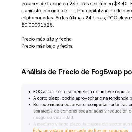
volumen de trading en 24 horas se sitúa en $3.40. 
suministro máximo de --. Por capitalización de me
criptomonedas. En las últimas 24 horas, FOG alc
$0.00001526.
Precio más alto y fecha
Precio más bajo y fecha
Análisis de Precio de FogSwap p
FOG actualmente se beneficia de un leve repunte 
A corto plazo, podría aprovechar esta tendencia p
Se recomienda observar el comportamiento tras u
estrategia de compras escalonadas y reducción de p
riesgo de volatilidad
.
A mediano y largo plazo, la mejora del sector aún
Echa un vistazo al mercado de hoy en segundos
Se sugiere a los inversores mantener la paciencia