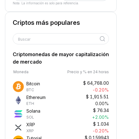
Nota: La información es solo para referencia.
Criptos más populares
Buscar
Criptomonedas de mayor capitalización
de mercado
Moneda
Precio y % en 24 horas
$
64,768.00
Bitcoin
-0.20%
BTC
$
1,915.51
Ethereum
0.00%
ETH
$
76.34
Solana
+2.00%
SOL
$
1.034
XRP
-0.20%
XRP
$
0.159943
Tutorial