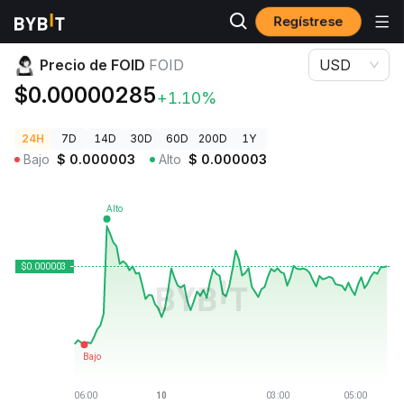
Regístrese
Precios de Criptomonedas
Precio de FOID FOID
Precio de FOID
FOID
USD
$0.00000285
+1.10%
24H
7D
14D
30D
60D
200D
1Y
Bajo
$
0.000003
Alto
$
0.000003