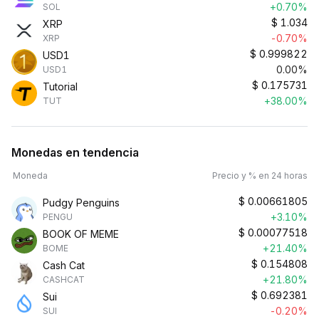
+0.70%
SOL
$
1.034
XRP
-0.70%
XRP
$
0.999822
USD1
0.00%
USD1
$
0.175731
Tutorial
+38.00%
TUT
Monedas en tendencia
Moneda
Precio y % en 24 horas
$
0.00661805
Pudgy Penguins
+3.10%
PENGU
$
0.00077518
BOOK OF MEME
+21.40%
BOME
$
0.154808
Cash Cat
+21.80%
CASHCAT
$
0.692381
Sui
-0.20%
SUI