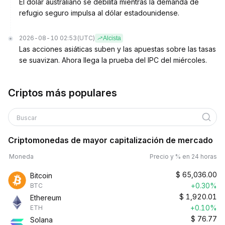
El dólar australiano se debilita mientras la demanda de
refugio seguro impulsa al dólar estadounidense.
2026-08-10 02:53
(UTC)
Alcista
Las acciones asiáticas suben y las apuestas sobre las tasas
se suavizan. Ahora llega la prueba del IPC del miércoles.
Criptos más populares
Buscar
Criptomonedas de mayor capitalización de mercado
Moneda
Precio y % en 24 horas
$
65,036.00
Bitcoin
+0.30%
BTC
$
1,920.01
Ethereum
+0.10%
ETH
$
76.77
Solana