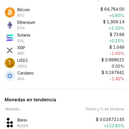
$
64,784.00
Bitcoin
+0.80%
BTC
$
1,909.14
Ethereum
+2.20%
ETH
$
73.99
Solana
+0.10%
SOL
$
1.049
XRP
-1.90%
XRP
$
0.999621
USD1
0.00%
USD1
$
0.187941
Cardano
-1.40%
ADA
Monedas en tendencia
Moneda
Precio y % en 24 horas
$
0.02672145
Bless
+102.80%
BLESS