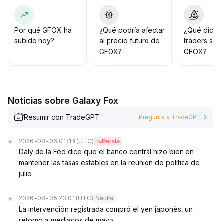
plazo, seguir de cerca los cambios en el sentimiento
general y mantener un estricto control de posición,
prestando atención al riesgo de liquidez y evitando
Por qué GFOX ha
¿Qué podría afectar
¿Qué dicen
comprar en máximos
.
subido hoy?
al precio futuro de
traders so
GFOX?
GFOX?
Noticias sobre Galaxy Fox
Resumir con TradeGPT
Pregunta a TradeGPT
2026-08-06 01:18
(UTC)
Bajista
Daly de la Fed dice que el banco central hizo bien en
mantener las tasas estables en la reunión de política de
julio
2026-08-05 23:01
(UTC)
Neutral
La intervención registrada compró el yen japonés, un
retorno a mediados de mayo.