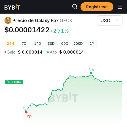
Regístrese
Precios de Criptomonedas
Precio de Galaxy Fox GFOX
Precio de Galaxy Fox
GFOX
USD
$0.00001422
+2.71%
24H
7D
14D
30D
60D
200D
1Y
Bajo
$
0.000014
Alto
$
0.000014