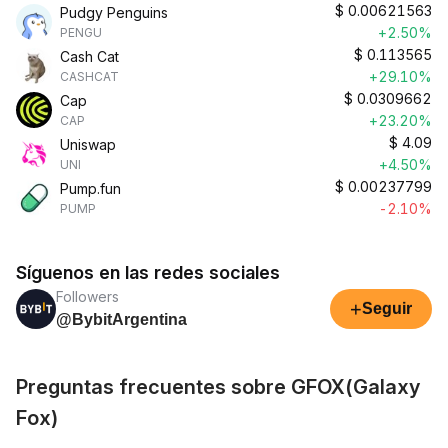
$
0.00621563
Pudgy Penguins
+2.50%
PENGU
$
0.113565
Cash Cat
+29.10%
CASHCAT
$
0.0309662
Cap
+23.20%
CAP
$
4.09
Uniswap
+4.50%
UNI
$
0.00237799
Pump.fun
-2.10%
PUMP
Síguenos en las redes sociales
Followers
+
Seguir
@BybitArgentina
Preguntas frecuentes sobre GFOX(Galaxy
Fox)