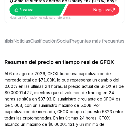
¿Cómo te sientes acerca de Galaxy Fox (GFOX) hoy?
Positiva
Negativa
Nota: La información es solo para referencia.
nálisis
Noticias
Clasificación
Social
Preguntas más frecuentes
Resumen del precio en tiempo real de GFOX
Al 6 de ago de 2026, GFOX tiene una capitalización de
mercado total de $71.08K, lo que representa un cambio del
0.00% en las últimas 24 horas. El precio actual de GFOX es de
$0.00001422, mientras que el volumen de trading en 24
horas se sitúa en $37.93. El suministro circulante de GFOX es
de 5.00B, con un suministro máximo de 5.00B. Por
capitalización de mercado, GFOX ocupa el puesto 6323 entre
todas las criptomonedas. En las últimas 24 horas, GFOX
alcanzó un máximo de $0.00001431 y un mínimo de