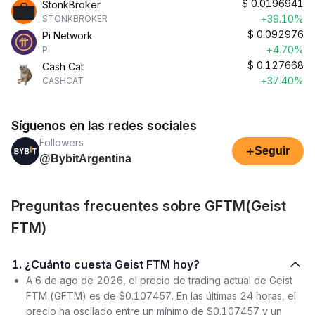
$
0.0196941
StonkBroker
+39.10%
STONKBROKER
$
0.092976
Pi Network
+4.70%
PI
$
0.127668
Cash Cat
+37.40%
CASHCAT
Síguenos en las redes sociales
Followers
+
Seguir
@BybitArgentina
Preguntas frecuentes sobre GFTM(Geist
FTM)
1. ¿Cuánto cuesta Geist FTM hoy?
A 6 de ago de 2026, el precio de trading actual de Geist
FTM (GFTM) es de $0.107457. En las últimas 24 horas, el
precio ha oscilado entre un mínimo de $0.107457 y un