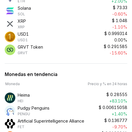
+2.00%
ETH
$
73.33
Solana
-0.60%
SOL
$
1.048
XRP
-1.10%
XRP
$
0.999314
USD1
0.00%
USD1
$
0.291585
GRVT Token
-15.60%
GRVT
Monedas en tendencia
Moneda
Precio y % en 24 horas
$
0.28555
Heima
+83.10%
HEI
$
0.00615058
Pudgy Penguins
+1.40%
PENGU
$
0.136777
Artificial Superintelligence Alliance
-9.70%
FET