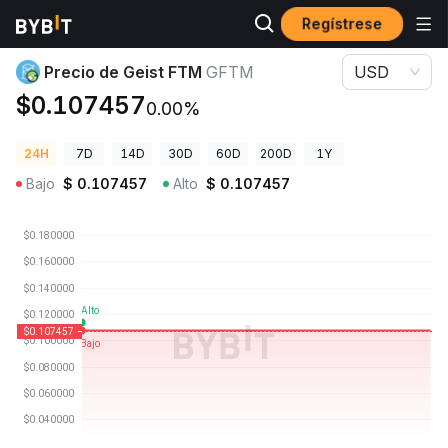
Regístrese
Precios de Criptomonedas
Precio de Geist FTM GFTM
Precio de Geist FTM
GFTM
USD
$0.107457
0.00%
24H
7D
14D
30D
60D
200D
1Y
Bajo
$
0.107457
Alto
$
0.107457