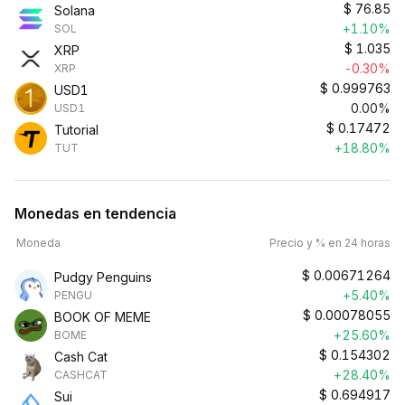
$
76.85
Solana
+1.10%
SOL
$
1.035
XRP
-0.30%
XRP
$
0.999763
USD1
0.00%
USD1
$
0.17472
Tutorial
+18.80%
TUT
Monedas en tendencia
Moneda
Precio y % en 24 horas
$
0.00671264
Pudgy Penguins
+5.40%
PENGU
$
0.00078055
BOOK OF MEME
+25.60%
BOME
$
0.154302
Cash Cat
+28.40%
CASHCAT
$
0.694917
Sui