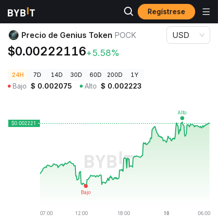
Regístrese
Precios de Criptomonedas
Precio de Genius Token POCK
Precio de Genius Token
POCK
USD
$0.00222116
+5.58%
24H
7D
14D
30D
60D
200D
1Y
Bajo
$
0.002075
Alto
$
0.002223