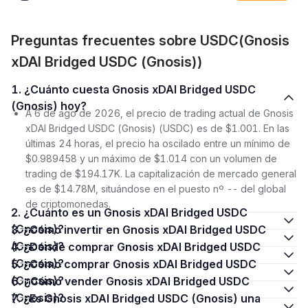
Preguntas frecuentes sobre USDC(Gnosis
xDAI Bridged USDC (Gnosis))
1. ¿Cuánto cuesta Gnosis xDAI Bridged USDC
(Gnosis) hoy?
A 6 de ago de 2026, el precio de trading actual de Gnosis
xDAI Bridged USDC (Gnosis) (USDC) es de $1.001. En las
últimas 24 horas, el precio ha oscilado entre un mínimo de
$0.989458 y un máximo de $1.014 con un volumen de
trading de $194.17K. La capitalización de mercado general
es de $14.78M, situándose en el puesto nº -- del global
de criptomonedas.
2. ¿Cuánto es un Gnosis xDAI Bridged USDC
(Gnosis)?
3. ¿Cómo invertir en Gnosis xDAI Bridged USDC
(Gnosis)?
4. ¿Dónde comprar Gnosis xDAI Bridged USDC
(Gnosis)?
5. ¿Cómo comprar Gnosis xDAI Bridged USDC
(Gnosis)?
6. ¿Cómo vender Gnosis xDAI Bridged USDC
(Gnosis)?
7. ¿Es Gnosis xDAI Bridged USDC (Gnosis) una