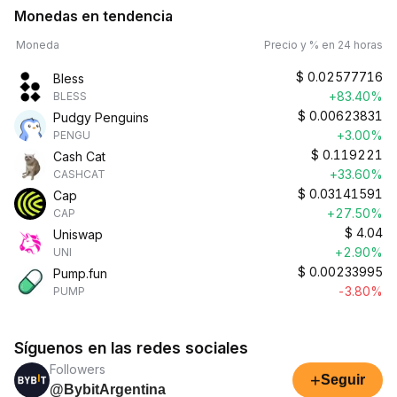
Monedas en tendencia
Moneda
Precio y % en 24 horas
$
0.02577716
Bless
+83.40%
BLESS
$
0.00623831
Pudgy Penguins
+3.00%
PENGU
$
0.119221
Cash Cat
+33.60%
CASHCAT
$
0.03141591
Cap
+27.50%
CAP
$
4.04
Uniswap
+2.90%
UNI
$
0.00233995
Pump.fun
-3.80%
PUMP
Síguenos en las redes sociales
Followers
+
Seguir
@BybitArgentina