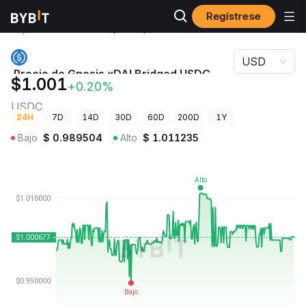
Regístrese
Precios de
Precio de Gnosis xDAI Bridged USDC
Criptomonedas
(Gnosis) USDC
USD
Precio de Gnosis xDAI Bridged USDC
$1.001
+0.20%
(Gnosis)
USDC
24H
7D
14D
30D
60D
200D
1Y
Bajo
$
0.989504
Alto
$
1.011235