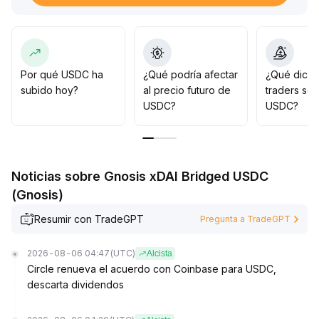
competidoras y análisis más estrictos, la posición
central de USDC se mantiene firme gracias a una sólida
base ecológica y su ventaja pionera
.
En el ámbito regulatorio, la legislación en Estados
Unidos avanza rápidamente y el marco de cumplimiento
Por qué USDC ha
¿Qué podría afectar
¿Qué dicen
se vuelve cada vez más claro, estableciendo la base
subido hoy?
al precio futuro de
traders so
para que USDC se integre al sistema financiero
USDC?
USDC?
tradicional
.
Se recomienda adoptar una estrategia de
configuración por capas, priorizando el uso de USDC
como activo central de liquidez y liquidación, y estar
Noticias sobre Gnosis xDAI Bridged USDC
atentos a oportunidades de posicionamiento a mediano
(Gnosis)
y largo plazo durante las correcciones del mercado
.
Resumir con TradeGPT
Pregunta a TradeGPT
2026-08-06 04:47
(UTC)
Alcista
Circle renueva el acuerdo con Coinbase para USDC,
descarta dividendos