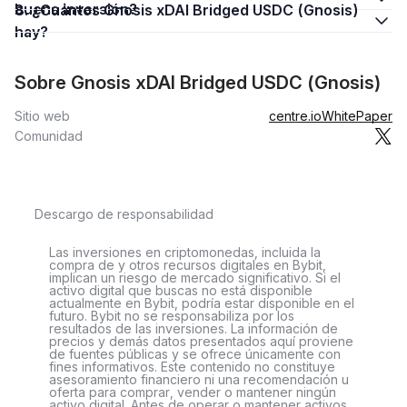
buena inversión?
8. ¿Cuántos Gnosis xDAI Bridged USDC (Gnosis)
hay?
Sobre Gnosis xDAI Bridged USDC (Gnosis)
Sitio web
centre.io
WhitePaper
Comunidad
Descargo de responsabilidad
Las inversiones en criptomonedas, incluida la
compra de y otros recursos digitales en Bybit,
implican un riesgo de mercado significativo. Si el
activo digital que buscas no está disponible
actualmente en Bybit, podría estar disponible en el
futuro. Bybit no se responsabiliza por los
resultados de las inversiones. La información de
precios y demás datos presentados aquí proviene
de fuentes públicas y se ofrece únicamente con
fines informativos. Este contenido no constituye
asesoramiento financiero ni una recomendación u
oferta para comprar, vender o mantener ningún
activo digital. Antes de operar o mantener activos