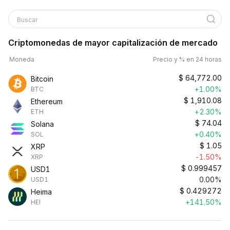
Buscar
Criptomonedas de mayor capitalización de mercado
Moneda
Precio y % en 24 horas
$
64,772.00
Bitcoin
+1.00%
BTC
$
1,910.08
Ethereum
+2.30%
ETH
$
74.04
Solana
+0.40%
SOL
$
1.05
XRP
-1.50%
XRP
$
0.999457
USD1
0.00%
USD1
$
0.429272
Heima
+141.50%
HEI