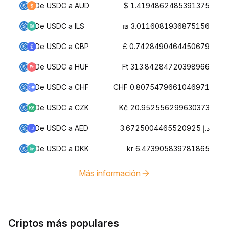
De USDC a AUD
$ 1.4194862485391375
De USDC a ILS
₪ 3.0116081936875156
De USDC a GBP
£ 0.7428490464450679
De USDC a HUF
Ft 313.84284720398966
De USDC a CHF
CHF 0.8075479661046971
De USDC a CZK
Kč 20.952556299630373
De USDC a AED
د.إ 3.6725004465520925
De USDC a DKK
kr 6.473905839781865
Más información
Criptos más populares