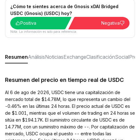
¿Cómo te sientes acerca de Gnosis xDAI Bridged
USDC (Gnosis) (USDC) hoy?
Positiva
Negativa
Nota: La información es solo para referencia.
Resumen
Análisis
Noticias
Exchange
Clasificación
Social
Preg
Resumen del precio en tiempo real de USDC
Al 6 de ago de 2026, USDC tiene una capitalización de
mercado total de $14.78M, lo que representa un cambio del
-0.46% en las últimas 24 horas. El precio actual de USDC es
de $1.001, mientras que el volumen de trading en 24 horas se
sitúa en $194.17K. El suministro circulante de USDC es de
14.77M, con un suministro máximo de --. Por capitalización de
mercado, USDC ocupa el puesto -- entre todas las