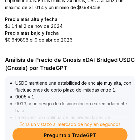
criptomonedas. En las últimas 24 horas, USDC alcanzó un
máximo de $1.014 y un mínimo de $0.989458.
Precio más alto y fecha
$1.14 el 2 de nov de 2024
Precio más bajo y fecha
$0.649898 el 9 de abr de 2026
Análisis de Precio de Gnosis xDAI Bridged USDC
(Gnosis) por TradeGPT
USDC mantiene una estabilidad de anclaje muy alta, con
fluctuaciones de corto plazo delimitadas entre 1
.
0005 y 1
.
0013, y un riesgo de desvinculación extremadamente
bajo
.
La expansión continua de las necesidades de
configuración institucional y escenarios de liquidación
Echa un vistazo al mercado de hoy en segundos
impulsa la actividad del mercado
.
Pregunta a TradeGPT
Aunque enfrenta presión por nuevas redes