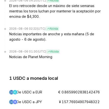
2026-08-06 04:20
(UTC)
Alcista
El oro retrocede desde un máximo de siete semanas
mientras los toros luchan por mantener la aceptación por
encima de $4,300.
2026-08-06 02:22
(UTC)
Alcista
Noticias importantes de anoche y esta mañana (5 de
agosto - 6 de agosto).
2026-08-06 01:30
(UTC)
Alcista
Noticias de Planet Morning
1 USDC a moneda local
De USDC a EUR
€ 0.8659902838142476
De USDC a JPY
¥ 157.76934907948322