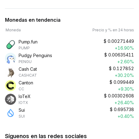
Monedas en tendencia
Moneda
Precio y % en 24 horas
$
0.00271449
Pump.fun
+16.90%
PUMP
$
0.00635411
Pudgy Penguins
+2.60%
PENGU
$
0.127852
Cash Cat
+30.20%
CASHCAT
$
0.099449
Canton
+9.30%
CC
$
0.00302608
IoTeX
+26.40%
IOTX
$
0.695738
Sui
+0.40%
SUI
Síguenos en las redes sociales