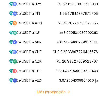
De USDT a JPY
¥ 157.81060011768093
De USDT a INR
₹ 95.17944877671205
De USDT a AUD
$ 1.4170726293373588
De USDT a ILS
₪ 3.000501030900363
De USDT a GBP
£ 0.7425800928954541
De USDT a CHF
CHF 0.8088867726416676
De USDT a CZK
Kč 20.98227669528707
De USDT a HUF
Ft 314.75945020229403
De USDT a AED
د.إ 3.672554308864036
Más información