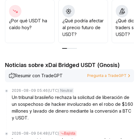
Sin embargo, el proceso legislativo de los stablecoins
en EE
.
UU
.
¿Por qué USDT ha
¿Qué podría afectar
¿Qué dicen
y los detalles de cumplimiento siguen siendo inciertos,
caído hoy?
al precio futuro de
traders so
por lo que en el corto plazo es importante prevenir
USDT?
USDT?
riesgos derivados de la volatilidad regulatoria
.
Se recomienda monitorear de cerca el desempeño de
las zonas clave de operaciones de USDT y las
principales novedades regulatorias, mantener una
Noticias sobre xDai Bridged USDT (Gnosis)
gestión flexible de las posiciones y considerar
aumentar la exposición ante rupturas relevantes del
Resumir con TradeGPT
Pregunta a TradeGPT
rango
.
2026-08-09 05:46
(UTC)
Neutral
Un tribunal brasileño rechaza la solicitud de liberación de
un sospechoso de hacker involucrado en el robo de $160
millones y lavado de dinero mediante la conversión a BTC
y USDT.
2026-08-09 04:48
(UTC)
Bajista