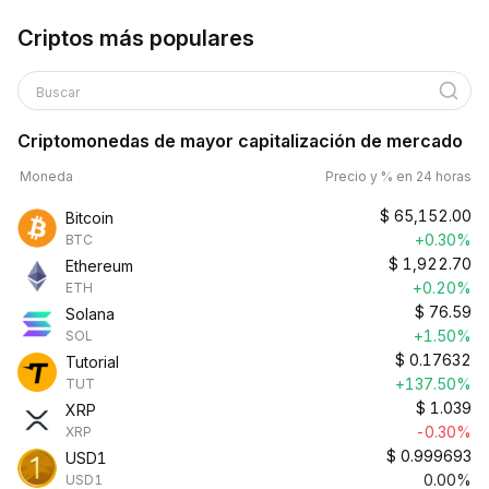
Criptos más populares
Buscar
Criptomonedas de mayor capitalización de mercado
Moneda
Precio y % en 24 horas
$
65,152.00
Bitcoin
+0.30%
BTC
$
1,922.70
Ethereum
+0.20%
ETH
$
76.59
Solana
+1.50%
SOL
$
0.17632
Tutorial
+137.50%
TUT
$
1.039
XRP
-0.30%
XRP
$
0.999693
USD1
0.00%
USD1