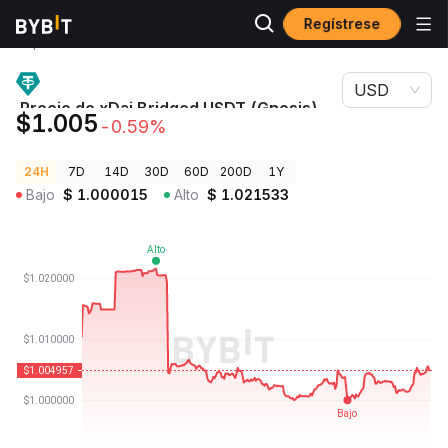
Regístrese
Precios de
Precio de xDai Bridged USDT (Gnosis)
Criptomonedas
USDT
USD
Precio de xDai Bridged USDT (Gnosis)
$1.005
-0.59%
USDT
24H
7D
14D
30D
60D
200D
1Y
Bajo
$
1.000015
Alto
$
1.021533