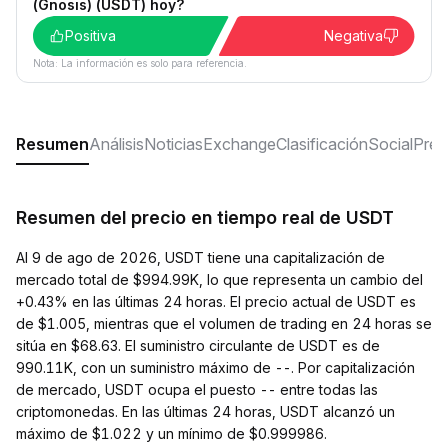
(Gnosis) (USDT) hoy?
Positiva
Negativa
Nota: La información es solo para referencia.
Resumen
Análisis
Noticias
Exchange
Clasificación
Social
Preg
Resumen del precio en tiempo real de USDT
Al 9 de ago de 2026, USDT tiene una capitalización de
mercado total de $994.99K, lo que representa un cambio del
+0.43% en las últimas 24 horas. El precio actual de USDT es
de $1.005, mientras que el volumen de trading en 24 horas se
sitúa en $68.63. El suministro circulante de USDT es de
990.11K, con un suministro máximo de --. Por capitalización
de mercado, USDT ocupa el puesto -- entre todas las
criptomonedas. En las últimas 24 horas, USDT alcanzó un
máximo de $1.022 y un mínimo de $0.999986.