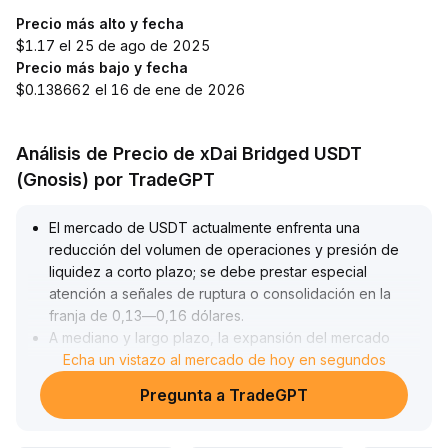
Precio más alto y fecha
$1.17 el 25 de ago de 2025
Precio más bajo y fecha
$0.138662 el 16 de ene de 2026
Análisis de Precio de xDai Bridged USDT
(Gnosis) por TradeGPT
El mercado de USDT actualmente enfrenta una
reducción del volumen de operaciones y presión de
liquidez a corto plazo; se debe prestar especial
atención a señales de ruptura o consolidación en la
franja de 0,13—0,16 dólares
.
A mediano y largo plazo, la expansión del mercado
cripto en India y los ajustes en las políticas regulatorias
Echa un vistazo al mercado de hoy en segundos
ofrecen oportunidades de crecimiento estructural para
Pregunta a TradeGPT
USDT, mientras que la demanda de pagos
transfronterizos y la digitalización de activos podría
impulsar nuevos flujos de entrada
.