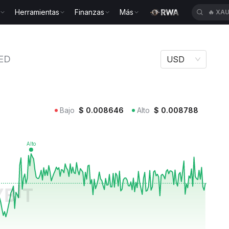
🔥
XAU
Herramientas
Finanzas
Más
🔥
BLE
k GOATED
ED
USD
Bajo
$
0.008646
Alto
$
0.008788