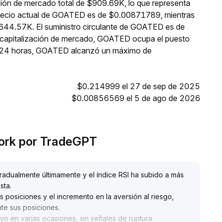
ión de mercado total de $909.69K, lo que representa
 precio actual de GOATED es de $0.00871789, mientras
$644.57K. El suministro circulante de GOATED es de
capitalización de mercado, GOATED ocupa el puesto
as 24 horas, GOATED alcanzó un máximo de
$0.214999 el 27 de sep de 2025
$0.00856569 el 5 de ago de 2026
work por TradeGPT
adualmente últimamente y el índice RSI ha subido a más
sta
.
 posiciones y el incremento en la aversión al riesgo,
nte sus posiciones
.
vo en varias ocasiones, sin señales de ruptura