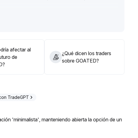
 el soporte y superar el máximo anterior (rango de
, se abrirá aún más espacio para nuevas subidas
.
lrededor del soporte en el corto plazo y mantener una
las correcciones temporales son oportunidades para
ambios en los fundamentos
.
ría afectar al
¿Qué dicen los traders
uturo de
sobre GOATED?
D?
 con TradeGPT
ión 'minimalista', manteniendo abierta la opción de un