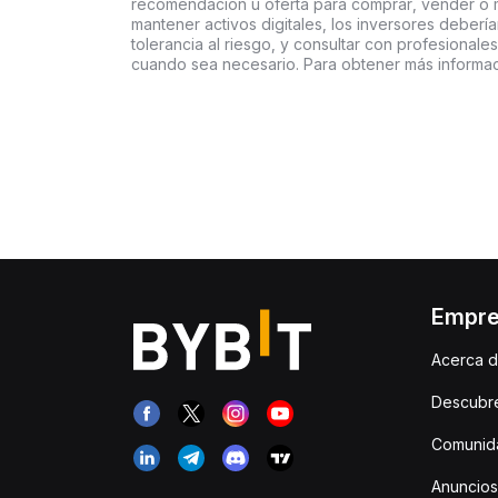
recomendación u oferta para comprar, vender o ma
mantener activos digitales, los inversores deberí
tolerancia al riesgo, y consultar con profesionales
cuando sea necesario. Para obtener más informac
Empr
Acerca d
Descubr
Comunida
Anuncios