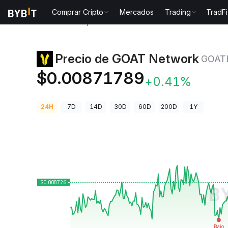
Comprar Cripto
Mercados
Trading
TradFi
Precios de Criptomonedas
Precio de GOAT Networ
Precio de GOAT Network
GOAT
$0.00871789
+0.41%
24H
7D
14D
30D
60D
200D
1Y