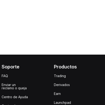
Soporte
Productos
FAQ
Trading
Enviar un
Derivados
reclamo o queja
Earn
Centro de Ayuda
Launchpad