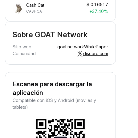
$
0.16517
Cash Cat
+37.40%
CASHCAT
Sobre GOAT Network
Sitio web
goat.network
WhitePaper
Comunidad
discord.com
Escanea para descargar la
aplicación
Compatible con iOS y Android (móviles y
tablets)