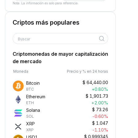
Nota: La información es solo para referencia.
Criptos más populares
Buscar
Criptomonedas de mayor capitalización
de mercado
Moneda
Precio y % en 24 horas
$
64,440.00
Bitcoin
+0.80%
BTC
$
1,901.73
Ethereum
+2.00%
ETH
$
73.26
Solana
-0.60%
SOL
$
1.047
XRP
-1.10%
XRP
$
0.999345
USD1