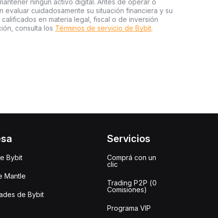
ntener ningún activo digital. Antes de operar o
an evaluar cuidadosamente su situación financiera y su
 calificados en materia legal, fiscal o de inversión
ión, consulta los
Términos de servicio de Bybit
.
esa
Servicios
e Bybit
Comprá con un
clic
e Mantle
Trading P2P (0
Comisiones)
des de Bybit
Programa VIP