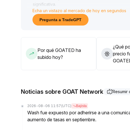
significativa
.
Echa un vistazo al mercado de hoy en segundos
Si a corto plazo el precio logra mantenerse sobre
referencia: 3%-5% por encima del máximo previo)
Pregunta a TradeGPT
Se recomienda construir posiciones escalonadas a
perspectiva alcista en el mediano y largo plazo; 
comprar
.
Es crucial monitorear los flujos de capital y los c
¿Qué pod
Por qué GOATED ha
precio f
subido hoy?
GOATE
Noticias sobre GOAT Network
Resumir
2026-08-06 11:57
(UTC)
Bajista
Wash fue expuesto por adherirse a una comunicac
aumento de tasas en septiembre.