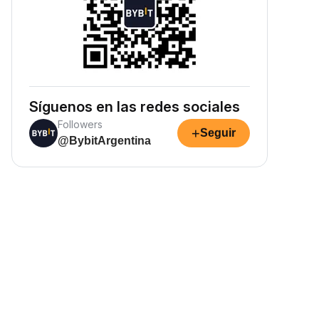
Síguenos en las redes sociales
Followers
+
Seguir
@BybitArgentina