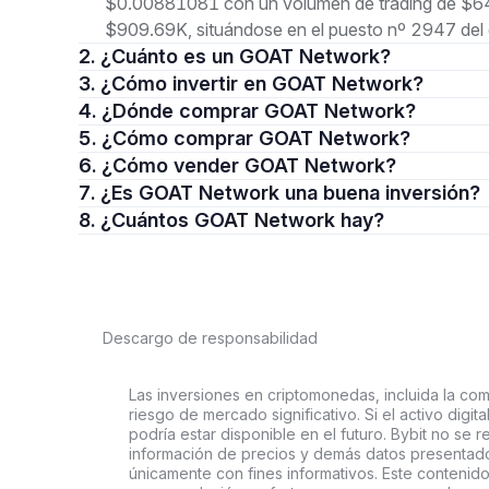
$0.00881081 con un volumen de trading de $644
$909.69K, situándose en el puesto nº 2947 del 
2. ¿Cuánto es un GOAT Network?
3. ¿Cómo invertir en GOAT Network?
4. ¿Dónde comprar GOAT Network?
5. ¿Cómo comprar GOAT Network?
6. ¿Cómo vender GOAT Network?
7. ¿Es GOAT Network una buena inversión?
8. ¿Cuántos GOAT Network hay?
Descargo de responsabilidad
Las inversiones en criptomonedas, incluida la comp
riesgo de mercado significativo. Si el activo digi
podría estar disponible en el futuro. Bybit no se r
información de precios y demás datos presentado
únicamente con fines informativos. Este contenido