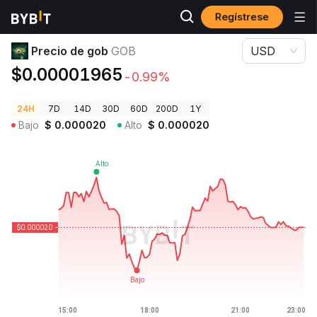
Regístrese
Precios de Criptomonedas
Precio de gob GOB
Precio de gob
GOB
USD
$0.00001965
-0.99%
24H
7D
14D
30D
60D
200D
1Y
Bajo
$
0.000020
Alto
$
0.000020