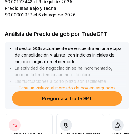
$0.00177448 el 9 de jul de 2025
Precio más bajo y fecha
$0.00001937 el 6 de ago de 2026
Análisis de Precio de gob por TradeGPT
El sector GOB actualmente se encuentra en una etapa
de consolidación y ajuste, con indicios iniciales de
mejora marginal en el mercado
.
La actividad de negociación se ha incrementado,
aunque la tendencia aún no está clara
.
Las fluctuaciones a corto plazo son fácilmente
influenciadas por el sentimiento, por lo que cerca de
Echa un vistazo al mercado de hoy en segundos
niveles de resistencia clave se debe prevenir el riesgo
Pregunta a TradeGPT
de vuelve atrás tras falsas rupturas
.
Se recomienda a los inversores observar
cuidadosamente las variaciones en el volumen y
coordinarlo con los datos on-chain; esperar a que el
volumen aumente de manera sostenida y que se forme
una estructura alcista en las medias móviles antes de