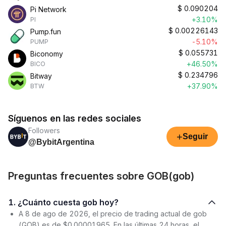
$
0.090204
Pi Network
+3.10%
PI
$
0.00226143
Pump.fun
-5.10%
PUMP
$
0.055731
Biconomy
+46.50%
BICO
$
0.234796
Bitway
+37.90%
BTW
Síguenos en las redes sociales
Followers
+
Seguir
@BybitArgentina
Preguntas frecuentes sobre GOB(gob)
1. ¿Cuánto cuesta gob hoy?
A 8 de ago de 2026, el precio de trading actual de gob
(GOB) es de $0.00001965. En las últimas 24 horas, el