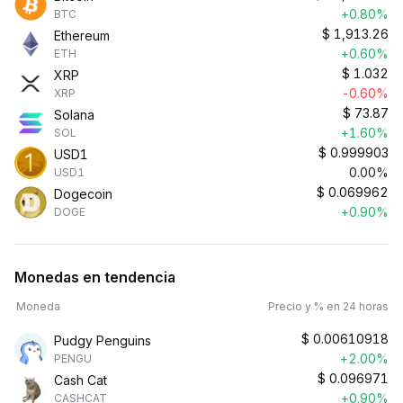
+0.80%
BTC
$
1,913.26
Ethereum
+0.60%
ETH
$
1.032
XRP
-0.60%
XRP
$
73.87
Solana
+1.60%
SOL
$
0.999903
USD1
0.00%
USD1
$
0.069962
Dogecoin
+0.90%
DOGE
Monedas en tendencia
Moneda
Precio y % en 24 horas
$
0.00610918
Pudgy Penguins
+2.00%
PENGU
$
0.096971
Cash Cat
+0.90%
CASHCAT