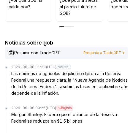
¿Por qué GOB ha
¿Qué podría afectar
¿Qué dicen
aumentar posiciones
.
caído hoy?
al precio futuro de
traders so
En esta fase, conviene operar con una posición ligera y
GOB?
estar atentos, planteando un enfoque estratégico solo
si el precio se mantiene por encima de zonas de
soporte importantes (como X
.
XX~X
.
Noticias sobre gob
XX USDT)
.
Resumir con TradeGPT
Pregunta a TradeGPT
2026-08-08 01:39
(UTC)
Neutral
Las nóminas no agrícolas de julio no dieron a la Reserva
Federal una respuesta clara; la "Nueva Agencia de Noticias
de la Reserva Federal": si subir las tasas en septiembre aún
depende de la inflación.
2026-08-08 00:25
(UTC)
Bajista
Morgan Stanley: Espera que el balance de la Reserva
Federal se reduzca en $1.5 billones