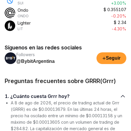
+3.00%
SUI
$
0.355107
Ondo
-0.20%
ONDO
$
2.34
Lighter
-4.30%
LIT
Síguenos en las redes sociales
Followers
+
Seguir
@BybitArgentina
Preguntas frecuentes sobre GRRR(Grrr)
1. ¿Cuánto cuesta Grrr hoy?
A 8 de ago de 2026, el precio de trading actual de Grrr
(GRRR) es de $0.00013679. En las últimas 24 horas, el
precio ha oscilado entre un mínimo de $0.00013158 y un
máximo de $0.00013605 con un volumen de trading de
$284.82. La capitalización de mercado general es de