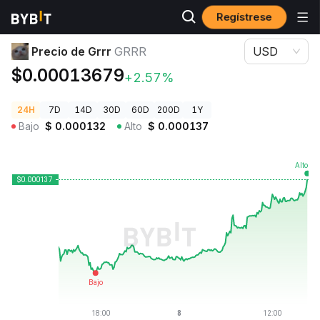
Regístrese
Precios de Criptomonedas
Precio de Grrr GRRR
Precio de Grrr
GRRR
USD
$0.00013679
+2.57%
24H
7D
14D
30D
60D
200D
1Y
Bajo
$
0.000132
Alto
$
0.000137