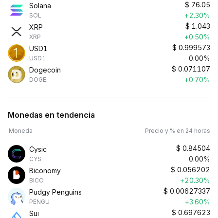
$
76.05
Solana
+2.30%
SOL
$
1.043
XRP
+0.50%
XRP
$
0.999573
USD1
0.00%
USD1
$
0.071107
Dogecoin
+0.70%
DOGE
Monedas en tendencia
Moneda
Precio y % en 24 horas
$
0.84504
Cysic
0.00%
CYS
$
0.056202
Biconomy
+20.30%
BICO
$
0.00627337
Pudgy Penguins
+3.60%
PENGU
$
0.697623
Sui