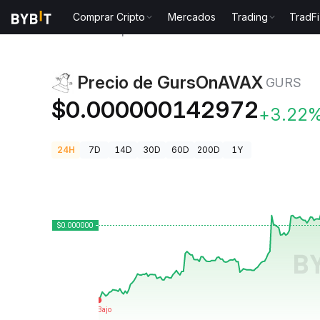
Comprar Cripto
Mercados
Trading
TradFi
Precios de Criptomonedas
Precio de GursOnAVAX 
Precio de GursOnAVAX
GURS
$0.000000142972
+3.22
24H
7D
14D
30D
60D
200D
1Y