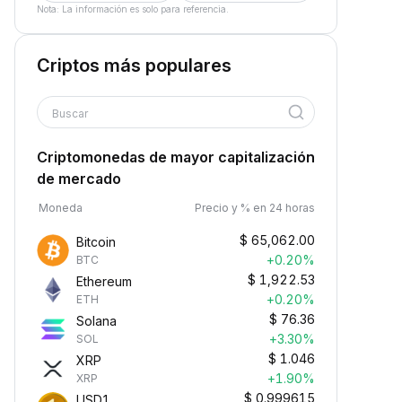
Nota: La información es solo para referencia.
Criptos más populares
Buscar
Criptomonedas de mayor capitalización
de mercado
Moneda
Precio y % en 24 horas
$
65,062.00
Bitcoin
+0.20%
BTC
$
1,922.53
Ethereum
+0.20%
ETH
$
76.36
Solana
+3.30%
SOL
$
1.046
XRP
+1.90%
XRP
$
0.999615
USD1