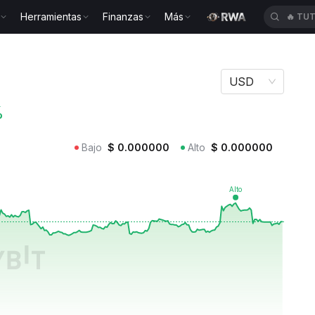
Herramientas
Finanzas
Más
🔥
TU
GURS
USD
%
Bajo
$
0.000000
Alto
$
0.000000