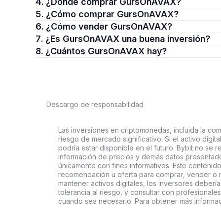
4. ¿Dónde comprar GursOnAVAX?
5. ¿Cómo comprar GursOnAVAX?
6. ¿Cómo vender GursOnAVAX?
7. ¿Es GursOnAVAX una buena inversión?
8. ¿Cuántos GursOnAVAX hay?
Descargo de responsabilidad
Las inversiones en criptomonedas, incluida la comp
riesgo de mercado significativo. Si el activo digi
podría estar disponible en el futuro. Bybit no se r
información de precios y demás datos presentado
únicamente con fines informativos. Este contenido
recomendación u oferta para comprar, vender o ma
mantener activos digitales, los inversores deberí
tolerancia al riesgo, y consultar con profesionales
cuando sea necesario. Para obtener más informaci