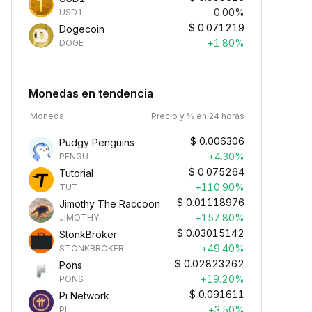
0.00%
USD1
$
0.071219
Dogecoin
+1.80%
DOGE
Monedas en tendencia
Moneda
Precio y % en 24 horas
$
0.006306
Pudgy Penguins
+4.30%
PENGU
$
0.075264
Tutorial
+110.90%
TUT
$
0.01118976
Jimothy The Raccoon
+157.80%
JIMOTHY
$
0.03015142
StonkBroker
+49.40%
STONKBROKER
$
0.02823262
Pons
+19.20%
PONS
$
0.091611
Pi Network
+3.50%
PI