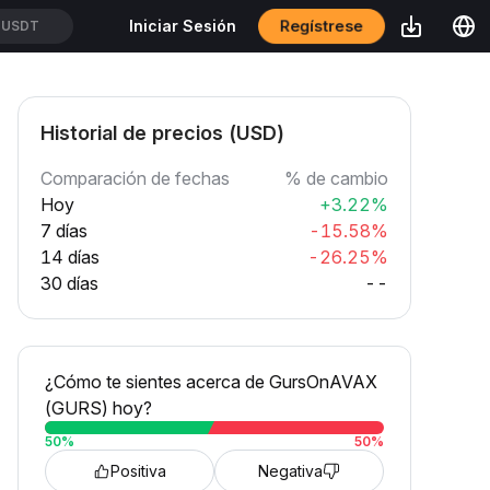
Regístrese
Iniciar Sesión
TUSDT
Historial de precios (USD)
Comparación de fechas
% de cambio
Hoy
+3.22%
7 días
-15.58%
14 días
-26.25%
30 días
--
¿Cómo te sientes acerca de GursOnAVAX
(GURS) hoy?
50
%
50
%
Positiva
Negativa