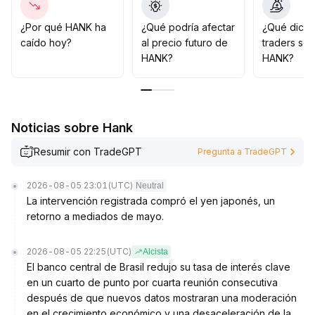
Se aconseja posicionarse en largo durante los
retrocesos siempre que el soporte no se rompa
¿Por qué HANK ha
¿Qué podría afectar
¿Qué dicen
(referencia en el nivel xxx), y seguir atentamente la
caído hoy?
al precio futuro de
traders so
tendencia y la ruptura de resistencias para aprovechar
HANK?
HANK?
oportunidades de alza estacionales
.
Noticias sobre Hank
Resumir con TradeGPT
Pregunta a TradeGPT
2026-08-05 23:01
(UTC)
Neutral
La intervención registrada compró el yen japonés, un
retorno a mediados de mayo.
2026-08-05 22:25
(UTC)
Alcista
El banco central de Brasil redujo su tasa de interés clave
en un cuarto de punto por cuarta reunión consecutiva
después de que nuevos datos mostraran una moderación
en el crecimiento económico y una desaceleración de la