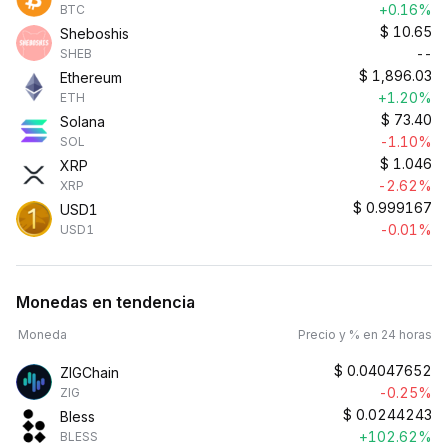
+0.16%
BTC
$
10.65
Sheboshis
--
SHEB
$
1,896.03
Ethereum
+1.20%
ETH
$
73.40
Solana
-1.10%
SOL
$
1.046
XRP
-2.62%
XRP
$
0.999167
USD1
-0.01%
USD1
Monedas en tendencia
Moneda
Precio y % en 24 horas
$
0.04047652
ZIGChain
-0.25%
ZIG
$
0.0244243
Bless
+102.62%
BLESS