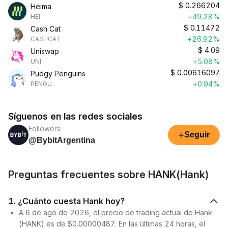
$
0.266204
Heima
+49.28%
HEI
$
0.11472
Cash Cat
+26.82%
CASHCAT
$
4.09
Uniswap
+5.08%
UNI
$
0.00616097
Pudgy Penguins
+0.94%
PENGU
Síguenos en las redes sociales
Followers
+
Seguir
@BybitArgentina
Preguntas frecuentes sobre HANK(Hank)
1. ¿Cuánto cuesta Hank hoy?
A 6 de ago de 2026, el precio de trading actual de Hank
(HANK) es de $0.00000487. En las últimas 24 horas, el