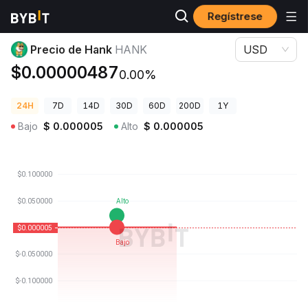
Regístrese
Precios de Criptomonedas
Precio de Hank HANK
Precio de Hank
HANK
USD
$0.00000487
0.00%
24H
7D
14D
30D
60D
200D
1Y
Bajo
$
0.000005
Alto
$
0.000005