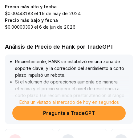
Precio más alto y fecha
$0.00443183 el 19 de may de 2024
Precio más bajo y fecha
$0.00000393 el 6 de jun de 2026
Análisis de Precio de Hank por TradeGPT
Recientemente, HANK se estabilizó en una zona de
soporte clave, y la corrección del sentimiento a corto
plazo impulsó un rebote
.
Si el volumen de operaciones aumenta de manera
efectiva y el precio supera el nivel de resistencia a
corto plazo (se recomienda prestar atención al rango
xxx), el rebote podría continuar
Echa un vistazo al mercado de hoy en segundos
.
Sumando la resonancia del capital macroeconómico, el
Pregunta a TradeGPT
consenso institucional sobre un mercado alcista
comienza a hacerse evidente; se espera que HANK
continúe moviéndose en un canal ascendente a
mediano y largo plazo
.