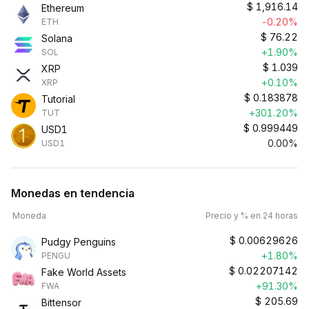
$
1,916.14
Ethereum
-0.20%
ETH
$
76.22
Solana
+1.90%
SOL
$
1.039
XRP
+0.10%
XRP
$
0.183878
Tutorial
+301.20%
TUT
$
0.999449
USD1
0.00%
USD1
Monedas en tendencia
Moneda
Precio y % en 24 horas
$
0.00629626
Pudgy Penguins
+1.80%
PENGU
$
0.02207142
Fake World Assets
+91.30%
FWA
$
205.69
Bittensor