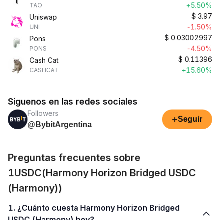
+5.50%
TAO
$
3.97
Uniswap
-1.50%
UNI
$
0.03002997
Pons
-4.50%
PONS
$
0.11396
Cash Cat
+15.60%
CASHCAT
Síguenos en las redes sociales
Followers
+
Seguir
@BybitArgentina
Preguntas frecuentes sobre
1USDC(Harmony Horizon Bridged USDC
(Harmony))
1. ¿Cuánto cuesta Harmony Horizon Bridged
USDC (Harmony) hoy?