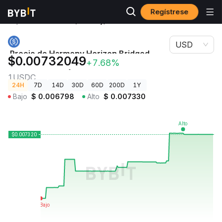
Regístrese
Precios de
Precio de Harmony Horizon Bridged USDC
Criptomonedas
(Harmony) 1USDC
USD
Precio de Harmony Horizon Bridged
$0.00732049
+7.68%
USDC (Harmony)
1USDC
24H
7D
14D
30D
60D
200D
1Y
Bajo
$
0.006798
Alto
$
0.007330