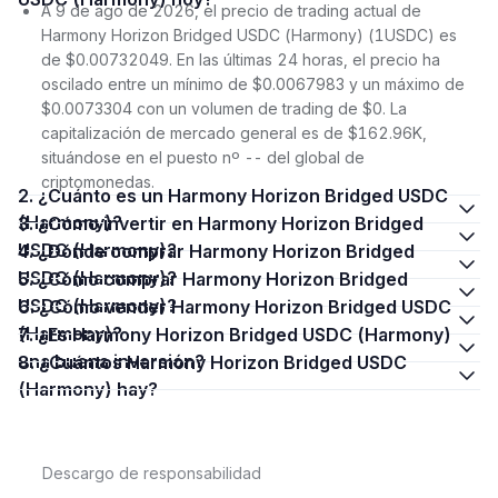
A 9 de ago de 2026, el precio de trading actual de
Harmony Horizon Bridged USDC (Harmony) (1USDC) es
de $0.00732049. En las últimas 24 horas, el precio ha
oscilado entre un mínimo de $0.0067983 y un máximo de
$0.0073304 con un volumen de trading de $0. La
capitalización de mercado general es de $162.96K,
situándose en el puesto nº -- del global de
criptomonedas.
2. ¿Cuánto es un Harmony Horizon Bridged USDC
(Harmony)?
3. ¿Cómo invertir en Harmony Horizon Bridged
USDC (Harmony)?
4. ¿Dónde comprar Harmony Horizon Bridged
USDC (Harmony)?
5. ¿Cómo comprar Harmony Horizon Bridged
USDC (Harmony)?
6. ¿Cómo vender Harmony Horizon Bridged USDC
(Harmony)?
7. ¿Es Harmony Horizon Bridged USDC (Harmony)
una buena inversión?
8. ¿Cuántos Harmony Horizon Bridged USDC
(Harmony) hay?
Descargo de responsabilidad