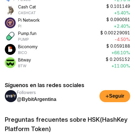
$
0.101149
Cash Cat
+5.40%
CASHCAT
$
0.090091
Pi Network
+2.40%
PI
$
0.00229091
Pump.fun
-4.50%
PUMP
$
0.059188
Biconomy
+66.10%
BICO
$
0.205152
Bitway
+11.00%
BTW
Síguenos en las redes sociales
Followers
+
Seguir
@BybitArgentina
Preguntas frecuentes sobre HSK(HashKey
Platform Token)