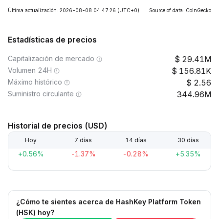
Última actualización: 2026-08-08 04:47:26
(UTC+0)
Source of data: CoinGecko
Estadísticas de precios
Capitalización de mercado
29.41M
Volumen 24H
156.81K
Máximo histórico
2.56
Suministro circulante
344.96M
Historial de precios (USD)
Hoy
7 días
14 días
30 días
+0.56%
-1.37%
-0.28%
+5.35%
¿Cómo te sientes acerca de HashKey Platform Token
(HSK) hoy?