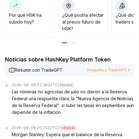
permanezcan a la espera y tengan paciencia hasta que
los indicadores técnicos muestren una convergencia y
se supere la resistencia clave
.
Por qué HSK ha
¿Qué podría afectar
¿Qué dicen
Sólo después de confirmar el inicio de una tendencia
subido hoy?
al precio futuro de
traders so
alcista conviene considerar entrar, para evitar los
HSK?
riesgos de perseguir el alza
.
Noticias sobre HashKey Platform Token
Resumir con TradeGPT
Pregunta a TradeGPT
2026-08-08 01:39
(UTC)
Neutral
Las nóminas no agrícolas de julio no dieron a la Reserva
Federal una respuesta clara; la "Nueva Agencia de Noticias
de la Reserva Federal": si subir las tasas en septiembre aún
depende de la inflación.
2026-08-08 00:25
(UTC)
Bajista
Morgan Stanley: Espera que el balance de la Reserva