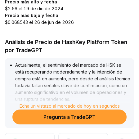
Precio más alto y fecha
$2.56 el 19 de dic de 2024
Precio más bajo y fecha
$0.068543 el 26 de jun de 2026
Análisis de Precio de HashKey Platform Token
por TradeGPT
Actualmente, el sentimiento del mercado de HSK se
está recuperando moderadamente y la intención de
compra está en aumento, pero desde el análisis técnico
todavía faltan señales clave de confirmación, como un
aumento significativo en el volumen de operaciones y
una ruptura de tendencias
.
El precio continúa fluctuando dentro de un rango
Echa un vistazo al mercado de hoy en segundos
(puntos de referencia principales: $X-Y, como $2
.
Pregunta a TradeGPT
20-$2
.
55)
.
Se recomienda a los inversores de corto plazo que