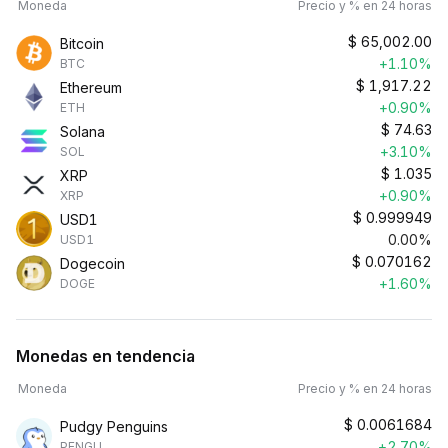
Moneda
Precio y % en 24 horas
$
65,002.00
Bitcoin
+1.10%
BTC
$
1,917.22
Ethereum
+0.90%
ETH
$
74.63
Solana
+3.10%
SOL
$
1.035
XRP
+0.90%
XRP
$
0.999949
USD1
0.00%
USD1
$
0.070162
Dogecoin
+1.60%
DOGE
Monedas en tendencia
Moneda
Precio y % en 24 horas
$
0.0061684
Pudgy Penguins
+2.70%
PENGU