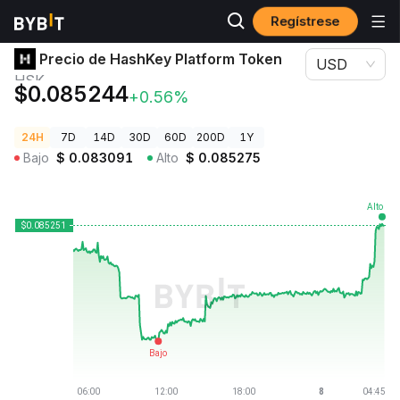
Regístrese
Precios de Criptomonedas
Precio de HashKey Platform Token HSK
Precio de HashKey Platform Token
USD
HSK
$0.085244
+0.56%
24H
7D
14D
30D
60D
200D
1Y
Bajo
$
0.083091
Alto
$
0.085275