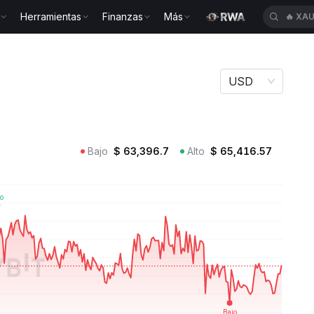
Herramientas
Finanzas
Más
🔥
XAU
HEMIBTC
USD
Bajo
$
63,396.7
Alto
$
65,416.57