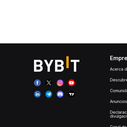
Empr
Acerca d
Descubr
Comunida
Anuncios
Declarac
divulgac
Canal de