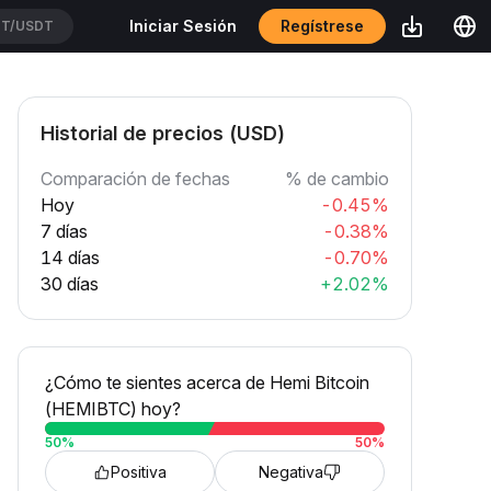
Regístrese
Iniciar Sesión
T/USDT
Historial de precios (USD)
Comparación de fechas
% de cambio
Hoy
-0.45%
7 días
-0.38%
14 días
-0.70%
30 días
+2.02%
¿Cómo te sientes acerca de Hemi Bitcoin
(HEMIBTC) hoy?
50
%
50
%
Positiva
Negativa