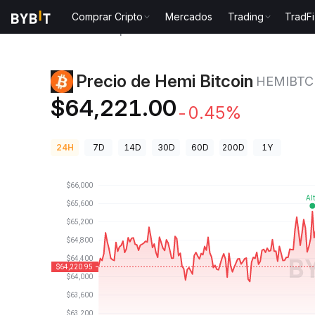
Comprar Cripto
Mercados
Trading
TradFi
Precios de Criptomonedas
Precio de Hemi Bitcoin 
Precio de Hemi Bitcoin
HEMIBTC
$64,221.00
-0.45%
24H
7D
14D
30D
60D
200D
1Y