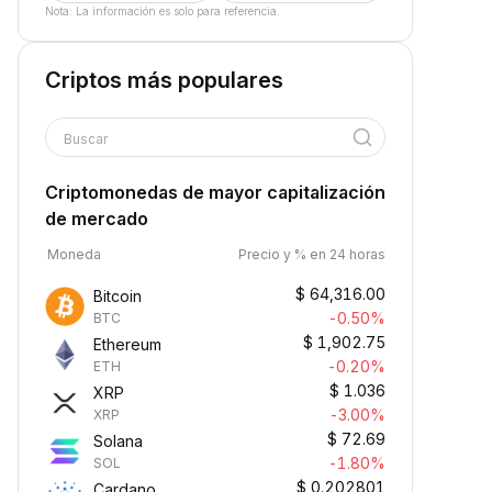
Nota: La información es solo para referencia.
Criptos más populares
Buscar
Criptomonedas de mayor capitalización
de mercado
Moneda
Precio y % en 24 horas
$
64,316.00
Bitcoin
-0.50%
BTC
$
1,902.75
Ethereum
-0.20%
ETH
$
1.036
XRP
-3.00%
XRP
$
72.69
Solana
-1.80%
SOL
$
0.202801
Cardano