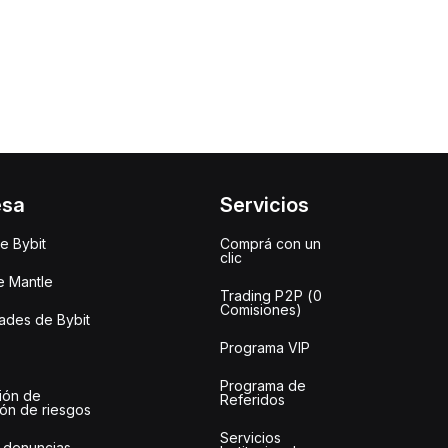
esa
Servicios
e Bybit
Comprá con un
clic
e Mantle
Trading P2P (0
Comisiones)
des de Bybit
Programa VIP
Programa de
ión de
Referidos
ión de riesgos
Servicios
 denuncias