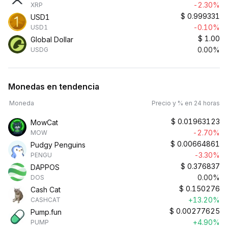
-2.30%
XRP
$
0.999331
USD1
-0.10%
USD1
$
1.00
Global Dollar
0.00%
USDG
Monedas en tendencia
Moneda
Precio y % en 24 horas
$
0.01963123
MowCat
-2.70%
MOW
$
0.00664861
Pudgy Penguins
-3.30%
PENGU
$
0.376837
DAPPOS
0.00%
DOS
$
0.150276
Cash Cat
+13.20%
CASHCAT
$
0.00277625
Pump.fun
+4.90%
PUMP