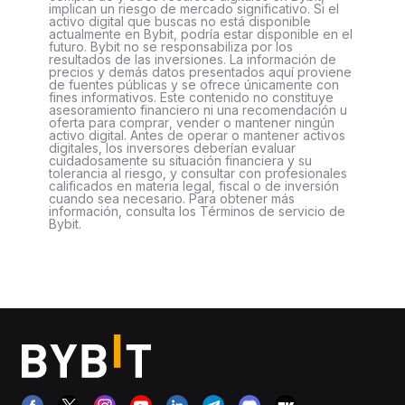
implican un riesgo de mercado significativo. Si el
activo digital que buscas no está disponible
actualmente en Bybit, podría estar disponible en el
futuro. Bybit no se responsabiliza por los
resultados de las inversiones. La información de
precios y demás datos presentados aquí proviene
de fuentes públicas y se ofrece únicamente con
fines informativos. Este contenido no constituye
asesoramiento financiero ni una recomendación u
oferta para comprar, vender o mantener ningún
activo digital. Antes de operar o mantener activos
digitales, los inversores deberían evaluar
cuidadosamente su situación financiera y su
tolerancia al riesgo, y consultar con profesionales
calificados en materia legal, fiscal o de inversión
cuando sea necesario. Para obtener más
información, consulta los Términos de servicio de
Bybit.