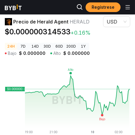
Regístrese
Precios de Criptomonedas
Precio de Herald Agent HERALD
Precio de Herald Agent
HERALD
USD
$0.000000314533
+0.16%
24H
7D
14D
30D
60D
200D
1Y
Bajo
$
0.000000
Alto
$
0.000000