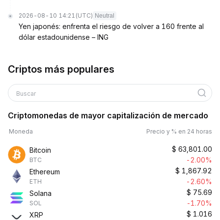
2026-08-10 14:21
(UTC)
Neutral
Yen japonés: enfrenta el riesgo de volver a 160 frente al
dólar estadounidense – ING
Criptos más populares
Buscar
Criptomonedas de mayor capitalización de mercado
Moneda
Precio y % en 24 horas
$
63,801.00
Bitcoin
-2.00%
BTC
$
1,867.92
Ethereum
-2.60%
ETH
$
75.69
Solana
-1.70%
SOL
$
1.016
XRP