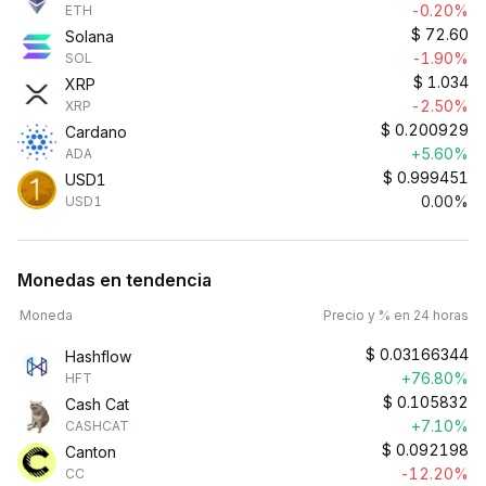
-0.20%
ETH
$
72.60
Solana
-1.90%
SOL
$
1.034
XRP
-2.50%
XRP
$
0.200929
Cardano
+5.60%
ADA
$
0.999451
USD1
0.00%
USD1
Monedas en tendencia
Moneda
Precio y % en 24 horas
$
0.03166344
Hashflow
+76.80%
HFT
$
0.105832
Cash Cat
+7.10%
CASHCAT
$
0.092198
Canton
-12.20%
CC