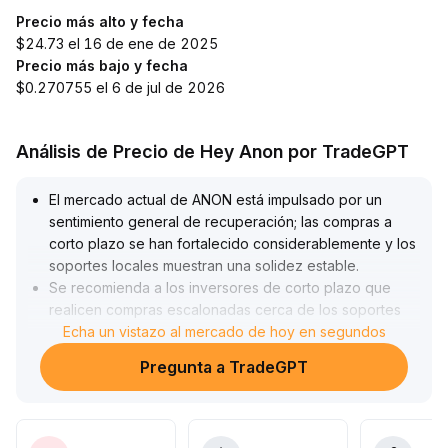
Precio más alto y fecha
$24.73 el 16 de ene de 2025
Precio más bajo y fecha
$0.270755 el 6 de jul de 2026
Análisis de Precio de Hey Anon por TradeGPT
El mercado actual de ANON está impulsado por un
sentimiento general de recuperación; las compras a
corto plazo se han fortalecido considerablemente y los
soportes locales muestran una solidez estable
.
Se recomienda a los inversores de corto plazo que
realicen compras escalonadas cerca de los soportes
(por ejemplo, alrededor de $X
Echa un vistazo al mercado de hoy en segundos
.
XX), estableciendo el stop-loss por debajo del
Pregunta a TradeGPT
extremo inferior de la zona reciente
.
La tendencia de mediano plazo aún requiere una
ruptura del máximo actual ($X
.
XX) acompañada de un volumen significativo; si no hay