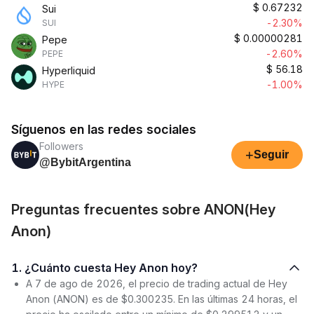
$
0.67232
Sui
-2.30%
SUI
$
0.00000281
Pepe
-2.60%
PEPE
$
56.18
Hyperliquid
-1.00%
HYPE
Síguenos en las redes sociales
Followers
+
Seguir
@BybitArgentina
Preguntas frecuentes sobre ANON(Hey
Anon)
1. ¿Cuánto cuesta Hey Anon hoy?
A 7 de ago de 2026, el precio de trading actual de Hey
Anon (ANON) es de $0.300235. En las últimas 24 horas, el