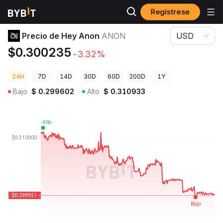
Regístrese
Precios de Criptomonedas
Precio de Hey Anon ANON
Precio de Hey Anon
ANON
USD
$0.300235
-3.32%
24H
7D
14D
30D
60D
200D
1Y
Bajo
$
0.299602
Alto
$
0.310933