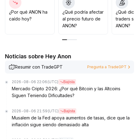
una ruptura clara y con aumento de volumen, el
mercado probablemente mantenga un patrón lateral
.
¿Por qué ANON ha
¿Qué podría afectar
¿Qué dicen
Se aconseja a los fondos de mediano y largo plazo
caído hoy?
al precio futuro de
traders so
esperar pacientemente y evitar perseguir precios altos,
ANON?
ANON?
además de ejecutar estrictamente la gestión de riesgos
para afrontar posibles retrocesos derivados de la
volatilidad del sentimiento del mercado
.
Noticias sobre Hey Anon
Resumir con TradeGPT
Pregunta a TradeGPT
2026-08-06 22:06
(UTC)
Bajista
Mercado Cripto 2026: ¿Por qué Bitcoin y las Altcoins
Siguen Teniendo Dificultades?
2026-08-06 21:59
(UTC)
Bajista
Musalem de la Fed apoya aumentos de tasas, dice que la
inflación sigue siendo demasiado alta