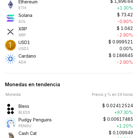
$
1,896.64
Ethereum
+1.30%
ETH
$
73.42
Solana
-0.90%
SOL
$
1.042
XRP
-2.90%
XRP
$
0.999521
USD1
0.00%
USD1
$
0.186645
Cardano
-2.90%
ADA
Monedas en tendencia
Moneda
Precio y % en 24 horas
$
0.02412524
Bless
+97.30%
BLESS
$
0.00617485
Pudgy Penguins
+1.20%
PENGU
$
0.109949
Cash Cat