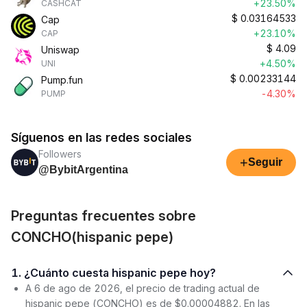
+23.50%
CASHCAT
$
0.03164533
Cap
+23.10%
CAP
$
4.09
Uniswap
+4.50%
UNI
$
0.00233144
Pump.fun
-4.30%
PUMP
Síguenos en las redes sociales
Followers
+
Seguir
@BybitArgentina
Preguntas frecuentes sobre
CONCHO(hispanic pepe)
1. ¿Cuánto cuesta hispanic pepe hoy?
A 6 de ago de 2026, el precio de trading actual de
hispanic pepe (CONCHO) es de $0.00004882. En las