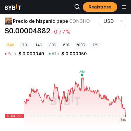
Regístrese
Precios de Criptomonedas
Precio de hispanic pepe CONCHO
Precio de hispanic pepe
CONCHO
USD
$0.00004882
-0.77%
24H
7D
14D
30D
60D
200D
1Y
Bajo
$
0.000049
Alto
$
0.000050