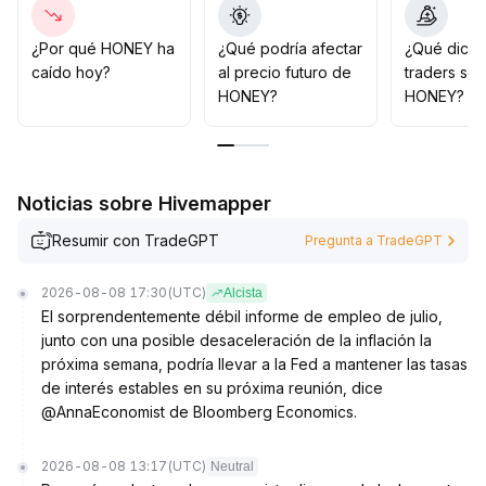
Si el precio rompe el nivel de resistencia con volumen
creciente, se puede aumentar la posición de forma
¿Por qué HONEY ha
¿Qué podría afectar
¿Qué dicen
moderada; de lo contrario, en caso de ruptura del
caído hoy?
al precio futuro de
traders so
soporte, se debe ejecutar el stop loss de manera
HONEY?
HONEY?
decidida
.
La estrategia general debe basarse en el control de
riesgos y la flexibilidad para adaptarse a los cambios
.
Noticias sobre Hivemapper
Resumir con TradeGPT
Pregunta a TradeGPT
2026-08-08 17:30
(UTC)
Alcista
El sorprendentemente débil informe de empleo de julio,
junto con una posible desaceleración de la inflación la
próxima semana, podría llevar a la Fed a mantener las tasas
de interés estables en su próxima reunión, dice
@AnnaEconomist de Bloomberg Economics.
2026-08-08 13:17
(UTC)
Neutral