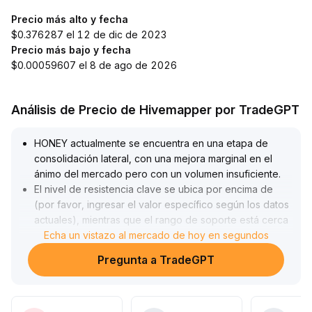
Precio más alto y fecha
$0.376287 el 12 de dic de 2023
Precio más bajo y fecha
$0.00059607 el 8 de ago de 2026
Análisis de Precio de Hivemapper por TradeGPT
HONEY actualmente se encuentra en una etapa de
consolidación lateral, con una mejora marginal en el
ánimo del mercado pero con un volumen insuficiente
.
El nivel de resistencia clave se ubica por encima de
(por favor, ingresar el valor específico según los datos
actuales), mientras que el rango de soporte está cerca
del reciente mínimo de la zona de consolidación
Echa un vistazo al mercado de hoy en segundos
estrecha
.
Pregunta a TradeGPT
Se recomienda a los inversores realizar posiciones
largas de manera tentativa en el corto plazo,
estableciendo un stop loss estricto por debajo del
soporte
.