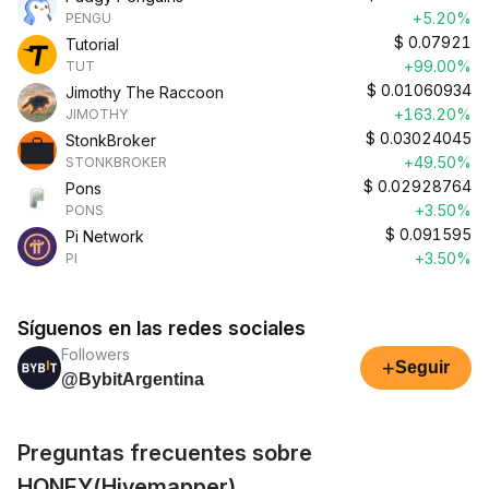
+5.20%
PENGU
$
0.07921
Tutorial
+99.00%
TUT
$
0.01060934
Jimothy The Raccoon
+163.20%
JIMOTHY
$
0.03024045
StonkBroker
+49.50%
STONKBROKER
$
0.02928764
Pons
+3.50%
PONS
$
0.091595
Pi Network
+3.50%
PI
Síguenos en las redes sociales
Followers
+
Seguir
@BybitArgentina
Preguntas frecuentes sobre
HONEY(Hivemapper)