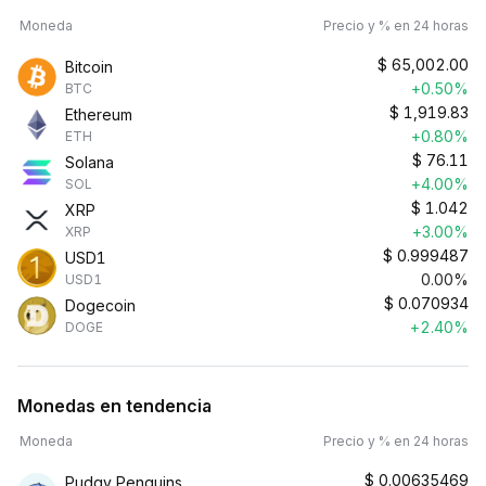
Moneda
Precio y % en 24 horas
$
65,002.00
Bitcoin
+0.50%
BTC
$
1,919.83
Ethereum
+0.80%
ETH
$
76.11
Solana
+4.00%
SOL
$
1.042
XRP
+3.00%
XRP
$
0.999487
USD1
0.00%
USD1
$
0.070934
Dogecoin
+2.40%
DOGE
Monedas en tendencia
Moneda
Precio y % en 24 horas
$
0.00635469
Pudgy Penguins