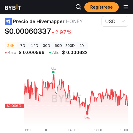
Regístrese
Precios de Criptomonedas
Precio de Hivemapper HONEY
Precio de Hivemapper
HONEY
USD
$0.00060337
-2.97%
24H
7D
14D
30D
60D
200D
1Y
Bajo
$
0.000596
Alto
$
0.000632