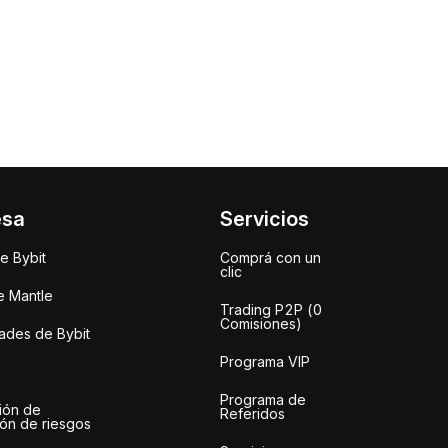
esa
Servicios
e Bybit
Comprá con un
clic
e Mantle
Trading P2P (0
Comisiones)
des de Bybit
Programa VIP
Programa de
ión de
Referidos
ión de riesgos