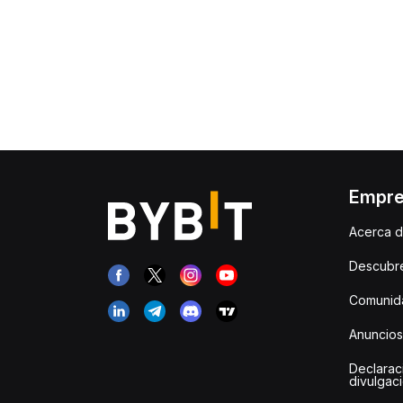
Empr
Acerca d
Descubr
Comunida
Anuncios
Declarac
divulgac