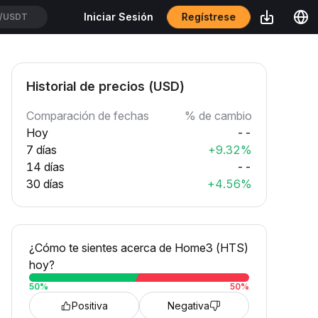
Regístrese
Iniciar Sesión
/USDT
Historial de precios (USD)
Comparación de fechas
% de cambio
Hoy
--
7 días
+9.32%
14 días
--
30 días
+4.56%
¿Cómo te sientes acerca de Home3 (HTS)
hoy?
50
%
50
%
Positiva
Negativa