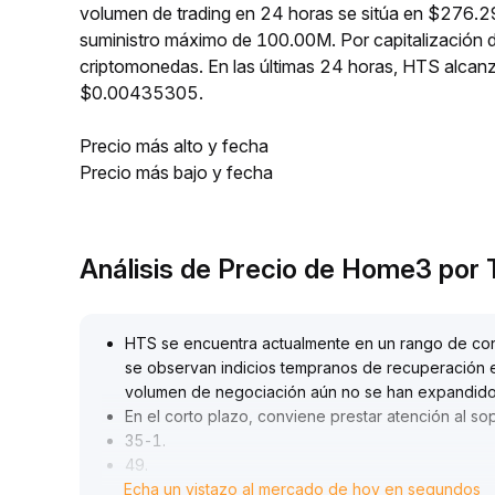
volumen de trading en 24 horas se sitúa en $276.29
suministro máximo de 100.00M. Por capitalización 
criptomonedas. En las últimas 24 horas, HTS alc
$0.00435305.
Precio más alto y fecha
Precio más bajo y fecha
Análisis de Precio de Home3 por
HTS se encuentra actualmente en un rango de con
se observan indicios tempranos de recuperación en
volumen de negociación aún no se han expandido 
En el corto plazo, conviene prestar atención al sop
35-1
.
49
.
Echa un vistazo al mercado de hoy en segundos
Si se produce un quiebre con aumento de volumen 