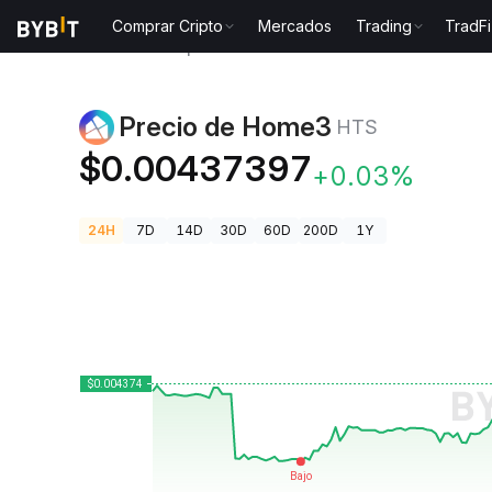
Comprar Cripto
Mercados
Trading
TradFi
Precios de Criptomonedas
Precio de Home3 HTS
Precio de Home3
HTS
$0.00437397
+0.03%
24H
7D
14D
30D
60D
200D
1Y