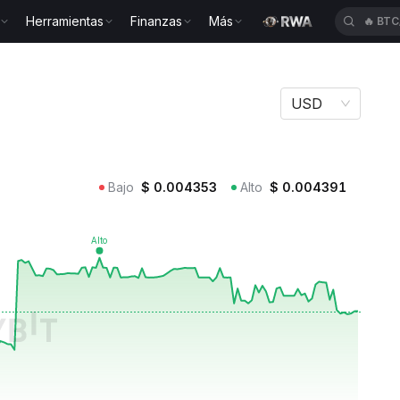
Herramientas
Finanzas
Más
🔥
BTC
USD
Bajo
$
0.004353
Alto
$
0.004391