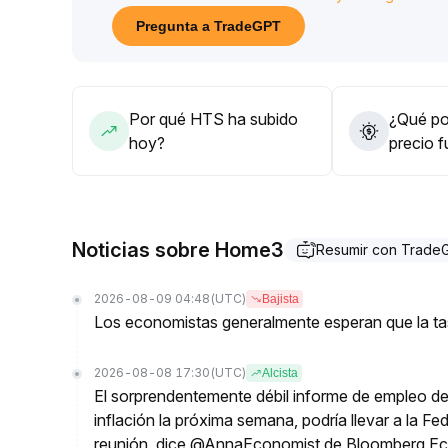
entrada tentativa, pero antes de que el impulso 
Pregunta a TradeGPT
mantener posiciones ligeras y controlar estrictame
La estrategia enfatiza seguir la tendencia y ajusta
mantener una atención aguda a los cambios en el
Por qué HTS ha subido
¿Qué pod
hoy?
precio 
Noticias sobre Home3
Resumir con Trade
2026-08-09 04:48
(UTC)
Bajista
Los economistas generalmente esperan que la tas
2026-08-08 17:30
(UTC)
Alcista
El sorprendentemente débil informe de empleo de 
inflación la próxima semana, podría llevar a la Fe
reunión, dice @AnnaEconomist de Bloomberg E