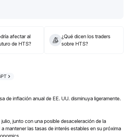
alcista sea suficientemente comprobado, se recomienda
nte el riesgo de retracción
.
r dinámicamente, evitando perseguir precios altos, y
 volumen de mercado y el sentimiento
.
ría afectar al
¿Qué dicen los traders
futuro de HTS?
sobre HTS?
GPT
a de inflación anual de EE. UU. disminuya ligeramente.
julio, junto con una posible desaceleración de la
d a mantener las tasas de interés estables en su próxima
conomics.