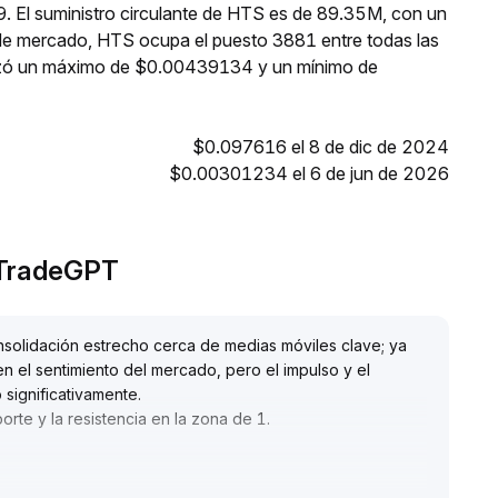
. El suministro circulante de HTS es de 89.35M, con un
de mercado, HTS ocupa el puesto 3881 entre todas las
anzó un máximo de $0.00439134 y un mínimo de
$0.097616 el 8 de dic de 2024
$0.00301234 el 6 de jun de 2026
 TradeGPT
solidación estrecho cerca de medias móviles clave; ya
 el sentimiento del mercado, pero el impulso y el
significativamente
.
orte y la resistencia en la zona de 1
.
por encima del límite superior, se puede considerar una