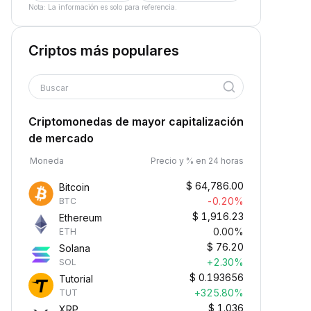
Nota: La información es solo para referencia.
Criptos más populares
Buscar
Criptomonedas de mayor capitalización
de mercado
Moneda
Precio y % en 24 horas
$
64,786.00
Bitcoin
-0.20%
BTC
$
1,916.23
Ethereum
0.00%
ETH
$
76.20
Solana
+2.30%
SOL
$
0.193656
Tutorial
+325.80%
TUT
$
1.036
XRP