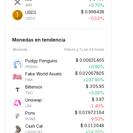
+0.70%
XRP
$
0.999438
USD1
-0.10%
USD1
Monedas en tendencia
Moneda
Precio y % en 24 horas
$
0.00631405
Pudgy Penguins
+0.90%
PENGU
$
0.02067805
Fake World Assets
+107.90%
FWA
$
205.95
Bittensor
+5.00%
TAO
$
3.97
Uniswap
-1.40%
UNI
$
0.02972164
Pons
-9.50%
PONS
$
0.112048
Cash Cat
+14.20%
CASHCAT