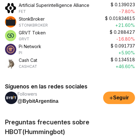
$
0.139023
Artificial Superintelligence Alliance
-7.80%
FET
$
0.01834615
StonkBroker
+21.60%
STONKBROKER
$
0.288427
GRVT Token
-16.80%
GRVT
$
0.091737
Pi Network
+5.90%
PI
$
0.134518
Cash Cat
+46.60%
CASHCAT
Síguenos en las redes sociales
Followers
+
Seguir
@BybitArgentina
Preguntas frecuentes sobre
HBOT(Hummingbot)