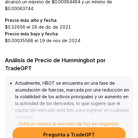
alcanzó un máximo de $0.00064464 y un mínimo de
$0.00063744.
Precio más alto y fecha
$0.32656 el 28 de dic de 2021
Precio más bajo y fecha
$0.00035568 el 19 de nov de 2024
Análisis de Precio de Hummingbot por
TradeGPT
Actualmente, HBOT se encuentra en una fase de
acumulación de fuerzas, marcada por una reducción en
la volatilidad de los activos principales y un aumento en
la actividad de los derivados, lo que sugiere que el
capital del mercado está listo para ingresar en cualquier
momento
.
Si el mercado supera la resistencia clave (se
Echa un vistazo al mercado de hoy en segundos
recomienda prestar atención a una subida dentro del
Pregunta a TradeGPT
+5% en la zona de presión reciente como señal de