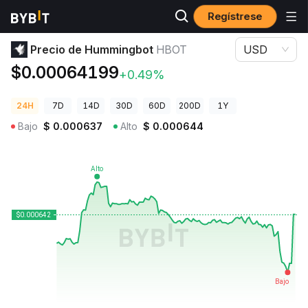
Regístrese
Precios de Criptomonedas
Precio de Hummingbot HBOT
Precio de Hummingbot
HBOT
USD
$0.00064199
+0.49%
24H
7D
14D
30D
60D
200D
1Y
Bajo
$
0.000637
Alto
$
0.000644