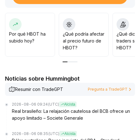
confirmación de tendencia), HBOT podría ser
impulsado por capital especulativo a corto plazo,
logrando una ampliación sinérgica de liquidez y precio,
con espacio visible para una subida en etapas
.
Sin embargo, se debe advertir sobre los riesgos
Por qué HBOT ha
¿Qué podría afectar
¿Qué dicen
amplificados por el alto apalancamiento, ya que
subido hoy?
al precio futuro de
traders so
eventos negativos inesperados pueden provocar
HBOT?
HBOT?
retrocesos profundos
.
Recomendación operativa: seguir de cerca el
desempeño de los activos principales del mercado,
aprovechar los puntos de quiebre de tendencia, dar
Noticias sobre Hummingbot
importancia a la gestión de posiciones y la disciplina de
toma de ganancias y pérdidas, y evitar tomar grandes
Resumir con TradeGPT
Pregunta a TradeGPT
posiciones antes de que la tendencia esté clara
.
2026-08-06 09:24
(UTC)
Alcista
Real brasileño: La relajación cautelosa del BCB ofrece un
apoyo limitado – Societe Generale
2026-08-06 08:35
(UTC)
Alcista