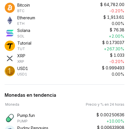
$
64,782.00
Bitcoin
-0.20%
BTC
$
1,913.61
Ethereum
0.00%
ETH
$
76.38
Solana
+2.00%
SOL
$
0.173037
Tutorial
+267.30%
TUT
$
1.033
XRP
-0.20%
XRP
$
0.999493
USD1
0.00%
USD1
Monedas en tendencia
Moneda
Precio y % en 24 horas
$
0.00250636
Pump.fun
+10.00%
PUMP
$
0.00633908
Pudgy Penguins