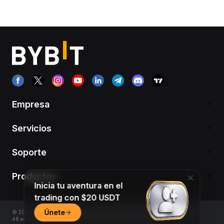
Empresa
Servicios
Soporte
Productos
Inicia tu aventura en el
trading con $20 USDT
Únete
© 2018-2026 Bybit.com. Todos los derechos reservados. Inscripto bajo el N°
48 en el Registro de PSAV de la CNV (República Argentina)