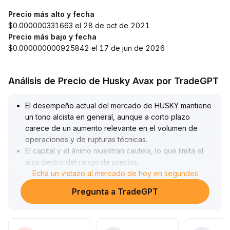
Precio más alto y fecha
$0.000000331663 el 28 de oct de 2021
Precio más bajo y fecha
$0.000000000925842 el 17 de jun de 2026
Análisis de Precio de Husky Avax por TradeGPT
El desempeño actual del mercado de HUSKY mantiene
un tono alcista en general, aunque a corto plazo
carece de un aumento relevante en el volumen de
operaciones y de rupturas técnicas
.
El capital y el ánimo muestran cautela, lo que limita el
alza dentro del rango de precios
.
A mediano y largo plazo, gracias al impulso de
Echa un vistazo al mercado de hoy en segundos
expectativas favorables tanto a nivel macroeconómico
Pregunta a TradeGPT
como sectorial, la lógica de inversión basada en
fundamentos se mantiene sólida y hay indicios de que
los inversores principales aprovechan bajas para
aumentar posiciones, inclinando la relación riesgo-