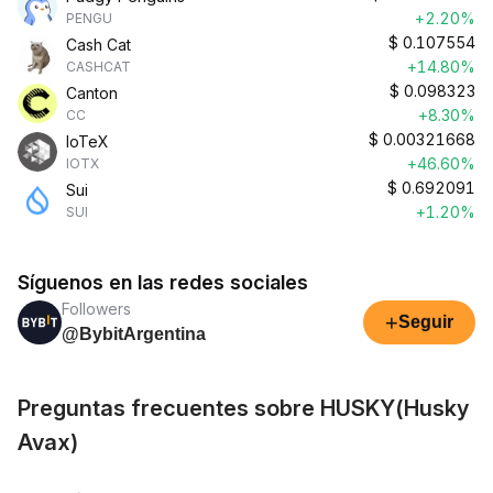
+2.20%
PENGU
$
0.107554
Cash Cat
+14.80%
CASHCAT
$
0.098323
Canton
+8.30%
CC
$
0.00321668
IoTeX
+46.60%
IOTX
$
0.692091
Sui
+1.20%
SUI
Síguenos en las redes sociales
Followers
+
Seguir
@BybitArgentina
Preguntas frecuentes sobre HUSKY(Husky
Avax)