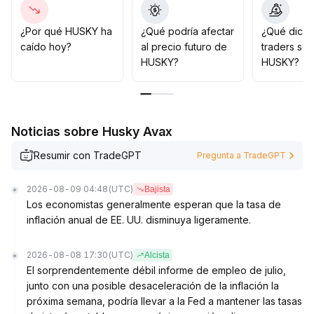
recompensa a favor
.
Se recomienda cautela a corto plazo y evitar seguir la
¿Por qué HUSKY ha
¿Qué podría afectar
¿Qué dicen
tendencia de compras o ventas impulsivas; para el
caído hoy?
al precio futuro de
traders so
mediano y largo plazo, se sugiere considerar
HUSKY?
HUSKY?
posiciones graduales cerca de la base del rango
(prestar especial atención a un retroceso general del
10%-15% en la valoración) y esperar que la tendencia
sectorial y la recuperación de valuaciones impulsen una
Noticias sobre Husky Avax
nueva ronda alcista
.
Resumir con TradeGPT
Pregunta a TradeGPT
2026-08-09 04:48
(UTC)
Bajista
Los economistas generalmente esperan que la tasa de
inflación anual de EE. UU. disminuya ligeramente.
2026-08-08 17:30
(UTC)
Alcista
El sorprendentemente débil informe de empleo de julio,
junto con una posible desaceleración de la inflación la
próxima semana, podría llevar a la Fed a mantener las tasas