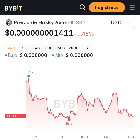
Regístrese
Precios de Criptomonedas
Precio de Husky Avax HUSKY
Precio de Husky Avax
HUSKY
USD
$0.000000001411
-1.46%
24H
7D
14D
30D
60D
200D
1Y
Bajo
$
0.000000
Alto
$
0.000000