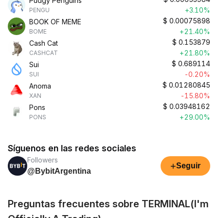
Pudgy Penguins
+3.10%
PENGU
$
0.00075898
BOOK OF MEME
+21.40%
BOME
$
0.153879
Cash Cat
+21.80%
CASHCAT
$
0.689114
Sui
-0.20%
SUI
$
0.01280845
Anoma
-15.80%
XAN
$
0.03948162
Pons
+29.00%
PONS
Síguenos en las redes sociales
Followers
+
Seguir
@BybitArgentina
Preguntas frecuentes sobre TERMINAL(I'm