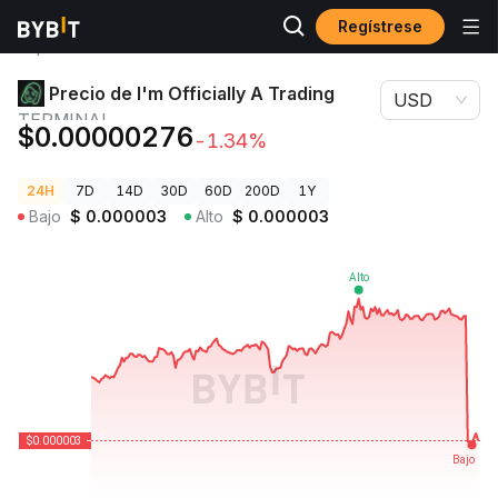
Regístrese
Precios de
Precio de I'm Officially A Trading
Criptomonedas
TERMINAL
Precio de I'm Officially A Trading
USD
TERMINAL
$0.00000276
-1.34%
24H
7D
14D
30D
60D
200D
1Y
Bajo
$
0.000003
Alto
$
0.000003