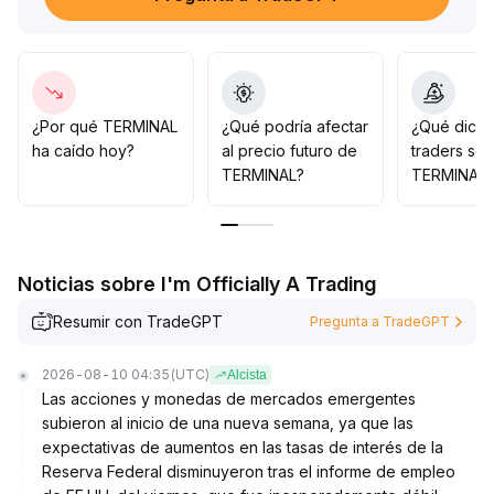
Aunque el mercado muestra signos iniciales de
recuperación y el indicador Z-Score ha pasado a
positivo, aún no se ha confirmado el piso, por lo que no
se debe ser demasiado optimista demasiado temprano
.
A mediano y largo plazo, la expansión moderada
liderada por el mercado spot de Bitcoin establece una
¿Por qué TERMINAL
¿Qué podría afectar
¿Qué dicen
base saludable para la industria
.
ha caído hoy?
al precio futuro de
traders so
TERMINAL, por su carácter de plataforma de datos,
TERMINAL?
TERMINAL?
podría beneficiarse del aumento en la demanda de
asignación de activos
.
Se recomienda aprovechar los retrocesos técnicos
para posicionarse moderadamente, prestando especial
Noticias sobre I'm Officially A Trading
atención al soporte en el rango de 204-220
.
Resumir con TradeGPT
Pregunta a TradeGPT
2026-08-10 04:35
(UTC)
Alcista
Las acciones y monedas de mercados emergentes
subieron al inicio de una nueva semana, ya que las
expectativas de aumentos en las tasas de interés de la
Reserva Federal disminuyeron tras el informe de empleo