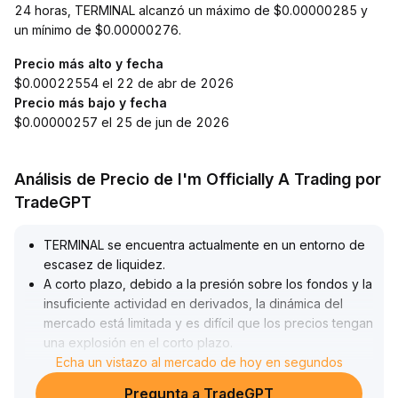
24 horas, TERMINAL alcanzó un máximo de $0.00000285 y
un mínimo de $0.00000276.
Precio más alto y fecha
$0.00022554 el 22 de abr de 2026
Precio más bajo y fecha
$0.00000257 el 25 de jun de 2026
Análisis de Precio de I'm Officially A Trading por
TradeGPT
TERMINAL se encuentra actualmente en un entorno de
escasez de liquidez
.
A corto plazo, debido a la presión sobre los fondos y la
insuficiente actividad en derivados, la dinámica del
mercado está limitada y es difícil que los precios tengan
una explosión en el corto plazo
.
Se recomienda a los inversores mantener bajo
Echa un vistazo al mercado de hoy en segundos
apalancamiento y controlar sus posiciones
.
Pregunta a TradeGPT