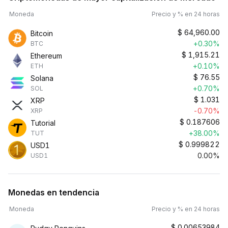
Moneda
Precio y % en 24 horas
$
64,960.00
Bitcoin
+0.30%
BTC
$
1,915.21
Ethereum
+0.10%
ETH
$
76.55
Solana
+0.70%
SOL
$
1.031
XRP
-0.70%
XRP
$
0.187606
Tutorial
+38.00%
TUT
$
0.999822
USD1
0.00%
USD1
Monedas en tendencia
Moneda
Precio y % en 24 horas
$
0.00653984