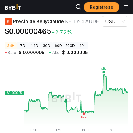
Regístrese
Precios de Criptomonedas
Precio de KellyClaude KELLYCLAUDE
Precio de KellyClaude
KELLYCLAUDE
USD
$0.00000465
+2.72%
24H
7D
14D
30D
60D
200D
1Y
Bajo
$
0.000005
Alto
$
0.000005