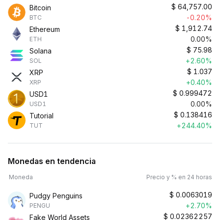
$
64,757.00
Bitcoin
-0.20%
BTC
$
1,912.74
Ethereum
0.00%
ETH
$
75.98
Solana
+2.60%
SOL
$
1.037
XRP
+0.40%
XRP
$
0.999472
USD1
0.00%
USD1
$
0.138416
Tutorial
+244.40%
TUT
Monedas en tendencia
Moneda
Precio y % en 24 horas
$
0.0063019
Pudgy Penguins
+2.70%
PENGU
$
0.02362257
Fake World Assets