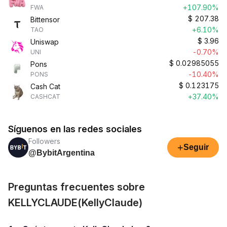
+107.90%
FWA
$
207.38
Bittensor
+6.10%
TAO
$
3.96
Uniswap
-0.70%
UNI
$
0.02985055
Pons
-10.40%
PONS
$
0.123175
Cash Cat
+37.40%
CASHCAT
Síguenos en las redes sociales
Followers
+
Seguir
@BybitArgentina
Preguntas frecuentes sobre
KELLYCLAUDE(KellyClaude)