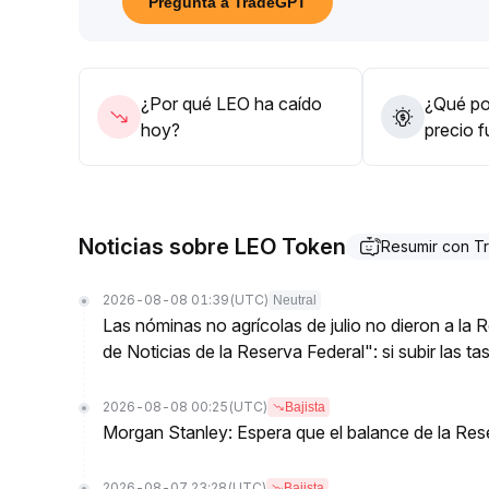
Pregunta a TradeGPT
defensivas, pero es necesario monitorear de cer
Si el mercado general se debilita, puede haber pr
priorizarse una estrategia defensiva
.
¿Por qué LEO ha caído
¿Qué pod
hoy?
precio 
Noticias sobre LEO Token
Resumir con 
2026-08-08 01:39
(UTC)
Neutral
Las nóminas no agrícolas de julio no dieron a la
de Noticias de la Reserva Federal": si subir las t
2026-08-08 00:25
(UTC)
Bajista
Morgan Stanley: Espera que el balance de la Res
2026-08-07 23:28
(UTC)
Bajista