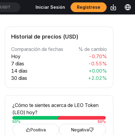
Regístrese
Iniciar Sesión
SUSDT
Historial de precios (USD)
Comparación de fechas
% de cambio
Hoy
-0.70%
7 días
-0.55%
14 días
+0.00%
30 días
+2.02%
¿Cómo te sientes acerca de LEO Token
(LEO) hoy?
50
%
50
%
Positiva
Negativa