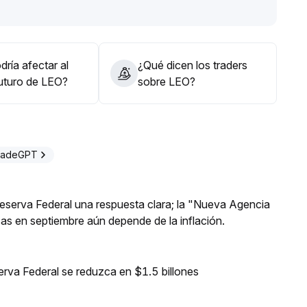
ca los cambios de datos macroeconómicos y on-chain
.
esión sistémica de corrección, por lo que debe
ría afectar al
¿Qué dicen los traders
futuro de LEO?
sobre LEO?
TradeGPT
 Reserva Federal una respuesta clara; la "Nueva Agencia
asas en septiembre aún depende de la inflación.
erva Federal se reduzca en $1.5 billones