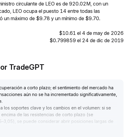
ministro circulante de LEO es de 920.02M, con un
cado, LEO ocupa el puesto 14 entre todas las
zó un máximo de $9.78 y un mínimo de $9.70.
$10.61 el 4 de may de 2026
$0.799859 el 24 de dic de 2019
 por TradeGPT
cuperación a corto plazo; el sentimiento del mercado ha
ansacciones aún no se ha incrementado significativamente,
e
.
ca los soportes clave y los cambios en el volumen: si se
ncima de las resistencias de corto plazo (se
–3,05), se puede considerar abrir posiciones largas de
nes para evitar riesgos de retrocesos
.
z y los incentivos del ecosistema, tiene ventajas