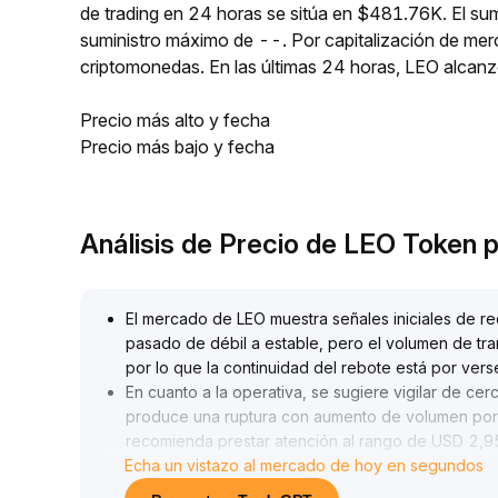
de trading en 24 horas se sitúa en $481.76K. El su
suministro máximo de --. Por capitalización de mer
criptomonedas. En las últimas 24 horas, LEO alcan
Precio más alto y fecha
Precio más bajo y fecha
Análisis de Precio de LEO Token
El mercado de LEO muestra señales iniciales de re
pasado de débil a estable, pero el volumen de tr
por lo que la continuidad del rebote está por vers
En cuanto a la operativa, se sugiere vigilar de cer
produce una ruptura con aumento de volumen por e
recomienda prestar atención al rango de USD 2,95
Echa un vistazo al mercado de hoy en segundos
manera moderada; de lo contrario, reducir posicio
A mediano y largo plazo, LEO, basado en su liquide