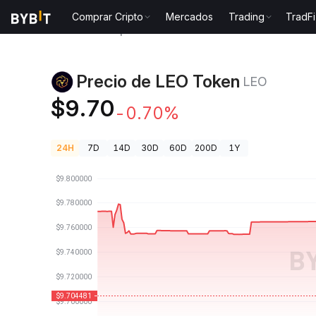
Comprar Cripto
Mercados
Trading
TradFi
Precios de Criptomonedas
Precio de LEO Token LE
Precio de LEO Token
LEO
$9.70
-0.70%
24H
7D
14D
30D
60D
200D
1Y