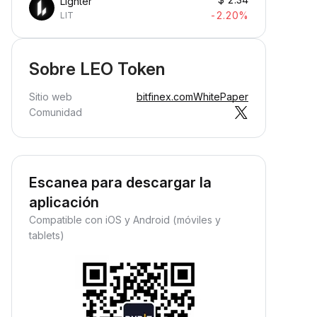
Lighter
-2.20%
LIT
Sobre LEO Token
Sitio web
bitfinex.com
WhitePaper
Comunidad
Escanea para descargar la
aplicación
Compatible con iOS y Android (móviles y
tablets)