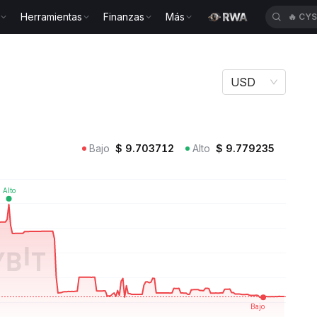
Herramientas
Finanzas
Más
🔥
CY
O
USD
Bajo
$
9.703712
Alto
$
9.779235