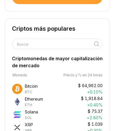
Criptos más populares
Buscar
Criptomonedas de mayor capitalización
de mercado
Moneda
Precio y % en 24 horas
$
64,962.00
Bitcoin
+0.10%
BTC
$
1,918.84
Ethereum
+0.40%
ETH
$
75.37
Solana
+2.80%
SOL
$
1.039
XRP
+0.30%
XRP