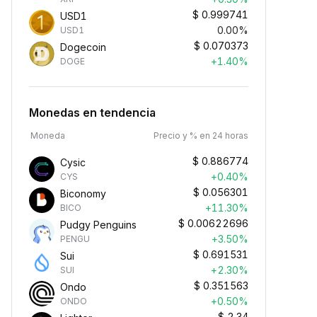
$
0.999741
USD1
0.00%
USD1
$
0.070373
Dogecoin
+1.40%
DOGE
Monedas en tendencia
Moneda
Precio y % en 24 horas
$
0.886774
Cysic
+0.40%
CYS
$
0.056301
Biconomy
+11.30%
BICO
$
0.00622696
Pudgy Penguins
+3.50%
PENGU
$
0.691531
Sui
+2.30%
SUI
$
0.351563
Ondo
+0.50%
ONDO
$
2.34