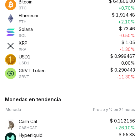
$
64,806.00
Bitcoin
+0.70%
BTC
$
1,914.48
Ethereum
+2.10%
ETH
$
73.46
Solana
-0.50%
SOL
$
1.05
XRP
-1.30%
XRP
$
0.999467
USD1
0.00%
USD1
$
0.290443
GRVT Token
-11.30%
GRVT
Monedas en tendencia
Moneda
Precio y % en 24 horas
$
0.112156
Cash Cat
+26.10%
CASHCAT
$
55.88
Hyperliquid