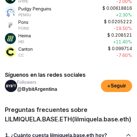
-2.00%
HYPE
$
0.00618816
Pudgy Penguins
+2.30%
PENGU
$
0.0205222
Pons
-19.50%
PONS
$
0.208521
Heima
+11.40%
HEI
$
0.099714
Canton
-7.60%
CC
Síguenos en las redes sociales
Followers
+
Seguir
@BybitArgentina
Preguntas frecuentes sobre
LILMIQUELA.BASE.ETH(lilmiquela.base.eth)
1. ¿Cuánto cuesta lilmiquela.base.eth hoy?