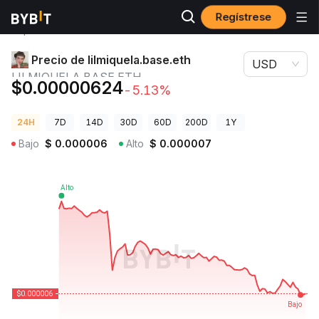
Regístrese
Precios de
Precio de lilmiquela.base.eth
Criptomonedas
LILMIQUELA.BASE.ETH
Precio de lilmiquela.base.eth
USD
LILMIQUELA.BASE.ETH
$0.00000624
-5.13%
24H
7D
14D
30D
60D
200D
1Y
Bajo
$
0.000006
Alto
$
0.000007