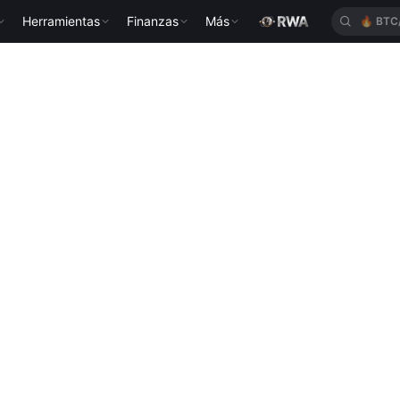
Herramientas
Finanzas
Más
🔥
XAU