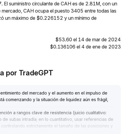
. El suministro circulante de CAH es de 2.81M, con un
e mercado, CAH ocupa el puesto 3405 entre todas las
anzó un máximo de $0.226152 y un mínimo de
$53.60 el 14 de mar de 2024
$0.136106 el 4 de ene de 2023
ica por TradeGPT
sentimiento del mercado y el aumento en el impulso de
á comenzando y la situación de liquidez aún es frágil,
ión a rangos clave de resistencia (juicio cualitativo:
de subas intradía; en lo cuantitativo, usar referencias de
 controlando estrictamente el tamaño de las posiciones y