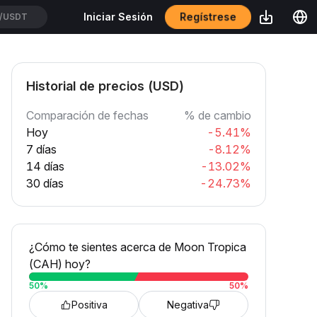
Regístrese
Iniciar Sesión
/USDT
Historial de precios (USD)
Comparación de fechas
% de cambio
Hoy
-5.41%
7 días
-8.12%
14 días
-13.02%
30 días
-24.73%
¿Cómo te sientes acerca de Moon Tropica
(CAH) hoy?
50
%
50
%
Positiva
Negativa