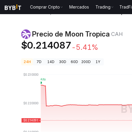
Comprar Cripto
Mercados
Trading
TradFi
Precios de Criptomonedas
Precio de Moon Tropica
Precio de Moon Tropica
CAH
$0.214087
-5.41%
24H
7D
14D
30D
60D
200D
1Y