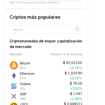
Nota: La información es solo para referencia.
Criptos más populares
Buscar
Criptomonedas de mayor capitalización
de mercado
Moneda
Precio y % en 24 horas
$
65,013.00
Bitcoin
+0.20%
BTC
$
1,920.90
Ethereum
+0.50%
ETH
$
76.26
Solana
+3.60%
SOL
$
1.047
XRP
+1.90%
XRP
$
0.999513
USD1