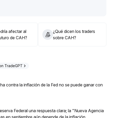
vía es necesario esperar una resonancia sostenida entre
dencia se recomienda aumentar posiciones, evitando
ría afectar al
¿Qué dicen los traders
futuro de CAH?
sobre CAH?
con TradeGPT
a contra la inflación de la Fed no se puede ganar con
 Reserva Federal una respuesta clara; la "Nueva Agencia
asas en septiembre aún depende de la inflación.