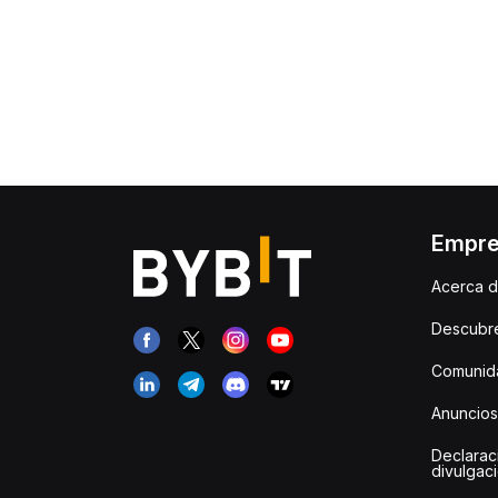
Empr
Acerca d
Descubr
Comunida
Anuncios
Declarac
divulgac