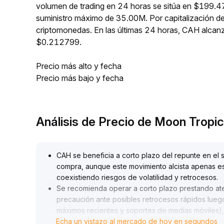
volumen de trading en 24 horas se sitúa en $199.47
suministro máximo de 35.00M. Por capitalización d
criptomonedas. En las últimas 24 horas, CAH alc
$0.212799.
Precio más alto y fecha
Precio más bajo y fecha
Análisis de Precio de Moon Trop
CAH se beneficia a corto plazo del repunte en el 
compra, aunque este movimiento alcista apenas est
coexistiendo riesgos de volatilidad y retrocesos
.
Se recomienda operar a corto plazo prestando atenc
precaución ante posibles retrocesos rápidos luego 
máximos recientes y soportes de medias móviles),
Echa un vistazo al mercado de hoy en segundos
aplicando stops de forma flexible
.