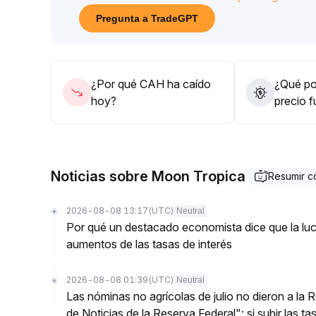
Para asignaciones de mediano a largo plazo, toda
Pregunta a TradeGPT
sentimiento y volumen; sólo tras confirmar la ten
perseguir precios altos impulsivamente
.
¿Por qué CAH ha caído
¿Qué pod
hoy?
precio 
Noticias sobre Moon Tropica
Resumir 
2026-08-08 13:17
(UTC)
Neutral
Por qué un destacado economista dice que la luch
aumentos de las tasas de interés
2026-08-08 01:39
(UTC)
Neutral
Las nóminas no agrícolas de julio no dieron a la
de Noticias de la Reserva Federal": si subir las t