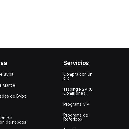
esa
Servicios
e Bybit
Comprá con un
clic
e Mantle
Trading P2P (0
Comisiones)
des de Bybit
Programa VIP
Programa de
ión de
Referidos
ión de riesgos