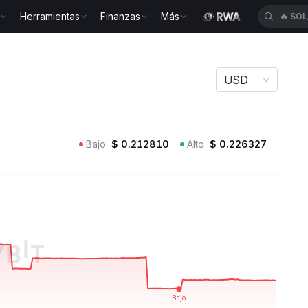
Herramientas
Finanzas
Más
🔥
SOL
 CAH
USD
Bajo
$
0.212810
Alto
$
0.226327