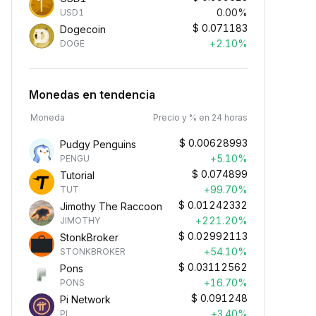
0.00%
USD1
$
0.071183
Dogecoin
+2.10%
DOGE
Monedas en tendencia
Moneda
Precio y % en 24 horas
$
0.00628993
Pudgy Penguins
+5.10%
PENGU
$
0.074899
Tutorial
+99.70%
TUT
$
0.01242332
Jimothy The Raccoon
+221.20%
JIMOTHY
$
0.02992113
StonkBroker
+54.10%
STONKBROKER
$
0.03112562
Pons
+16.70%
PONS
$
0.091248
Pi Network
+3.40%
PI