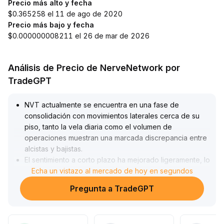
Precio más alto y fecha
$0.365258 el 11 de ago de 2020
Precio más bajo y fecha
$0.000000008211 el 26 de mar de 2026
Análisis de Precio de NerveNetwork por
TradeGPT
NVT actualmente se encuentra en una fase de
consolidación con movimientos laterales cerca de su
piso, tanto la vela diaria como el volumen de
operaciones muestran una marcada discrepancia entre
alcistas y bajistas
.
El sentimiento a corto plazo ha mejorado ligeramente, lo
cual impulsa algunas compras de prueba, pero existe
Echa un vistazo al mercado de hoy en segundos
una resistencia importante en la zona de 0
.
Pregunta a TradeGPT
92–0
.
95
.
Antes de que los alcistas logren romper con volumen,