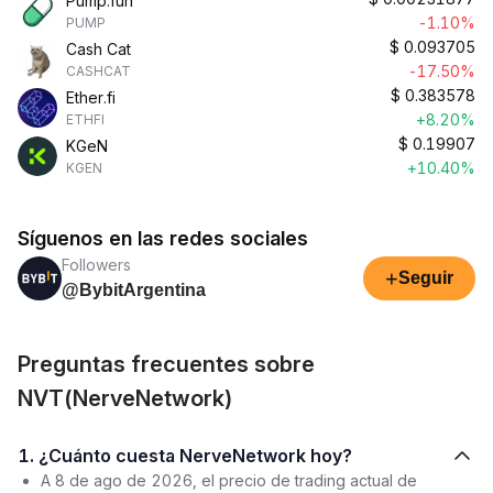
Pump.fun
-1.10%
PUMP
$
0.093705
Cash Cat
-17.50%
CASHCAT
$
0.383578
Ether.fi
+8.20%
ETHFI
$
0.19907
KGeN
+10.40%
KGEN
Síguenos en las redes sociales
Followers
+
Seguir
@BybitArgentina
Preguntas frecuentes sobre
NVT(NerveNetwork)
1. ¿Cuánto cuesta NerveNetwork hoy?
A 8 de ago de 2026, el precio de trading actual de