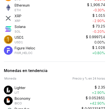
$
1,906.74
Ethereum
-0.30%
ETH
$
1.015
XRP
-2.90%
XRP
$
73.25
Solana
-0.20%
SOL
$
0.999714
USD1
0.00%
USD1
$
1.028
Figure Heloc
+0.80%
FIGR_HELOC
Monedas en tendencia
Moneda
Precio y % en 24 horas
$
2.35
Lighter
+2.90%
LIT
$
0.052851
Biconomy
+42.90%
BICO
$
0.00231877