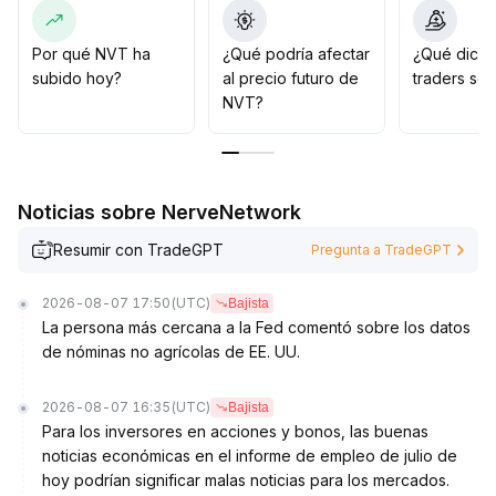
se recomienda mantener una posición baja, ajustar
dinámicamente el portafolio y seguir de cerca tanto los
cambios en el volumen como las señales de ruptura
Por qué NVT ha
¿Qué podría afectar
¿Qué dicen
efectiva
.
subido hoy?
al precio futuro de
traders so
Controlar estrictamente el riesgo y aumentar la
NVT?
exposición gradualmente solo después de confirmar la
tendencia
.
Noticias sobre NerveNetwork
Resumir con TradeGPT
Pregunta a TradeGPT
2026-08-07 17:50
(UTC)
Bajista
La persona más cercana a la Fed comentó sobre los datos
de nóminas no agrícolas de EE. UU.
2026-08-07 16:35
(UTC)
Bajista
Para los inversores en acciones y bonos, las buenas
noticias económicas en el informe de empleo de julio de
hoy podrían significar malas noticias para los mercados.