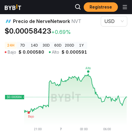
Regístrese
Precios de Criptomonedas
Precio de NerveNetwork NVT
Precio de NerveNetwork
NVT
USD
$0.00058423
+0.69%
24H
7D
14D
30D
60D
200D
1Y
Bajo
$
0.000580
Alto
$
0.000591