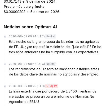
$0.617148 el 9 de mar de 2024
Precio más bajo y fecha
$0.00009398 el 5 de mar de 2026
Noticias sobre Optimus AI
2026-08-07 09:24
(UTC)
Neutral
Esta noche es la gran prueba de las nóminas no agrícolas
de EE. UU.; ¿se repetirá la maldición del "julio débil"? En los
tres años anteriores no ha cumplido con las expectativas.
2026-08-07 08:44
(UTC)
Neutral
Los rendimientos del Tesoro se mantienen estables antes
de los datos clave de nóminas no agrícolas y desempleo.
2026-08-07 08:25
(UTC)
Bajista
La libra esterlina cae por debajo de 1.3450 mientras los
mercados se preparan para el informe de Nóminas No
Agrícolas de EE.UU.