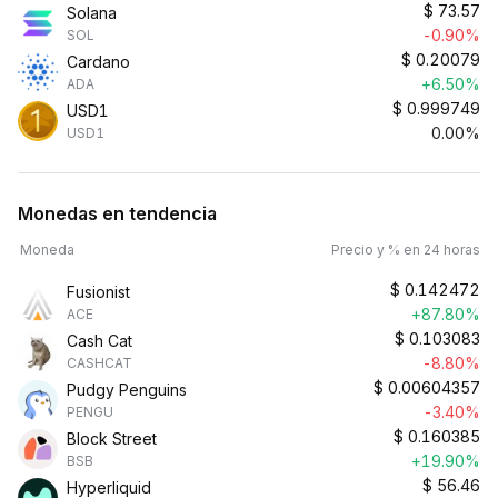
$
73.57
Solana
-0.90%
SOL
$
0.20079
Cardano
+6.50%
ADA
$
0.999749
USD1
0.00%
USD1
Monedas en tendencia
Moneda
Precio y % en 24 horas
$
0.142472
Fusionist
+87.80%
ACE
$
0.103083
Cash Cat
-8.80%
CASHCAT
$
0.00604357
Pudgy Penguins
-3.40%
PENGU
$
0.160385
Block Street
+19.90%
BSB
$
56.46
Hyperliquid