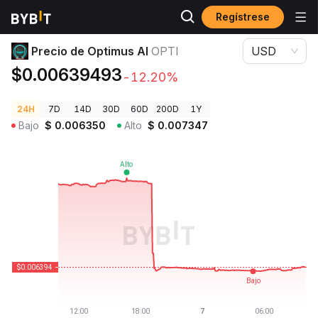
Regístrese
Precios de Criptomonedas
Precio de Optimus AI OPTI
Precio de Optimus AI
OPTI
USD
$0.00639493
-12.20%
24H
7D
14D
30D
60D
200D
1Y
Bajo
$
0.006350
Alto
$
0.007347