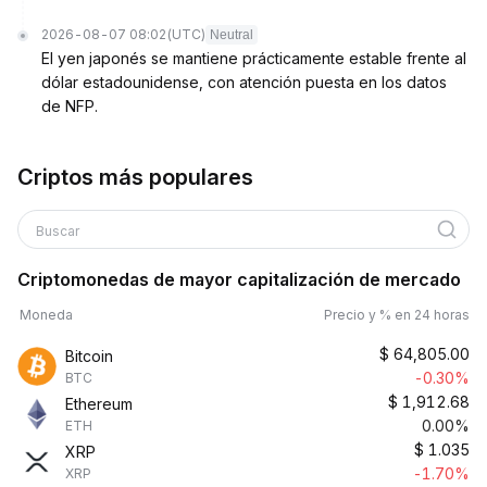
2026-08-07 08:02
(UTC)
Neutral
El yen japonés se mantiene prácticamente estable frente al
dólar estadounidense, con atención puesta en los datos
de NFP.
Criptos más populares
Buscar
Criptomonedas de mayor capitalización de mercado
Moneda
Precio y % en 24 horas
$
64,805.00
Bitcoin
-0.30%
BTC
$
1,912.68
Ethereum
0.00%
ETH
$
1.035
XRP
-1.70%
XRP