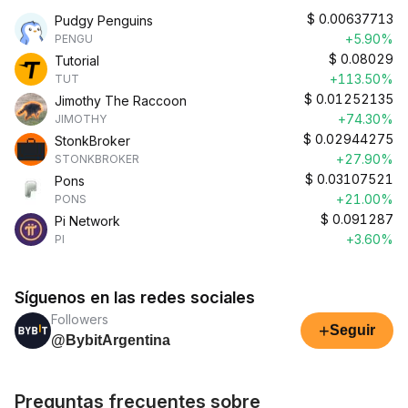
$
0.00637713
Pudgy Penguins
+5.90%
PENGU
$
0.08029
Tutorial
+113.50%
TUT
$
0.01252135
Jimothy The Raccoon
+74.30%
JIMOTHY
$
0.02944275
StonkBroker
+27.90%
STONKBROKER
$
0.03107521
Pons
+21.00%
PONS
$
0.091287
Pi Network
+3.60%
PI
Síguenos en las redes sociales
Followers
+
Seguir
@BybitArgentina
Preguntas frecuentes sobre