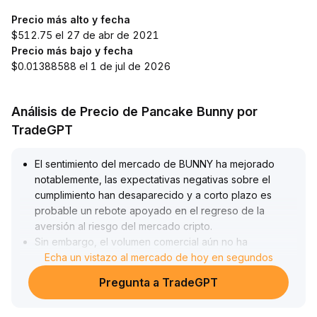
Precio más alto y fecha
$512.75 el 27 de abr de 2021
Precio más bajo y fecha
$0.01388588 el 1 de jul de 2026
Análisis de Precio de Pancake Bunny por
TradeGPT
El sentimiento del mercado de BUNNY ha mejorado
notablemente, las expectativas negativas sobre el
cumplimiento han desaparecido y a corto plazo es
probable un rebote apoyado en el regreso de la
aversión al riesgo del mercado cripto
.
Sin embargo, el volumen comercial aún no ha
aumentado significativamente y la resistencia se
Echa un vistazo al mercado de hoy en segundos
concentra por encima del rango medio (consultar los
Pregunta a TradeGPT
niveles de resistencia)
.
Sugerencia operativa: a corto plazo se puede construir