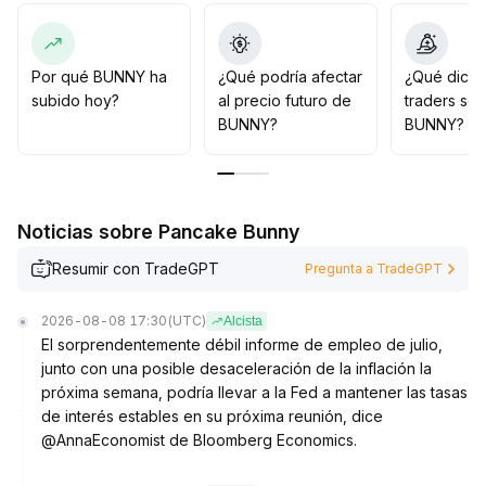
una posición escalonadamente cerca del extremo
inferior del rango, con stop loss estricto por debajo del
último mínimo
.
Si hay una ruptura con aumento de volumen, tomar
Por qué BUNNY ha
¿Qué podría afectar
¿Qué dicen
ganancias por tramos
.
subido hoy?
al precio futuro de
traders so
A mediano y largo plazo, prestar atención al flujo de
BUNNY?
BUNNY?
capital, desarrollo ecológico y cambios regulatorios
para ajustar posiciones de manera flexible y controlar
estrictamente el riesgo de retrocesos
.
Noticias sobre Pancake Bunny
Resumir con TradeGPT
Pregunta a TradeGPT
2026-08-08 17:30
(UTC)
Alcista
El sorprendentemente débil informe de empleo de julio,
junto con una posible desaceleración de la inflación la
próxima semana, podría llevar a la Fed a mantener las tasas
de interés estables en su próxima reunión, dice
@AnnaEconomist de Bloomberg Economics.