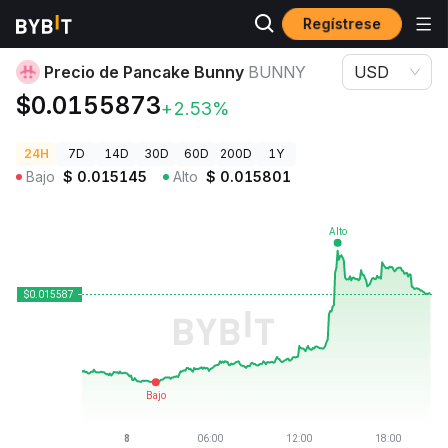
Regístrese
Precios de Criptomonedas
Precio de Pancake Bunny BUNNY
Precio de Pancake Bunny
BUNNY
USD
$0.0155873
+2.53%
24H
7D
14D
30D
60D
200D
1Y
Bajo
$
0.015145
Alto
$
0.015801