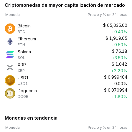
Criptomonedas de mayor capitalización de mercado
Moneda
Precio y % en 24 horas
$
65,035.00
Bitcoin
+0.40%
BTC
$
1,919.65
Ethereum
+0.50%
ETH
$
76.18
Solana
+3.60%
SOL
$
1.042
XRP
+2.20%
XRP
$
0.999404
USD1
0.00%
USD1
$
0.070994
Dogecoin
+1.80%
DOGE
Monedas en tendencia
Moneda
Precio y % en 24 horas