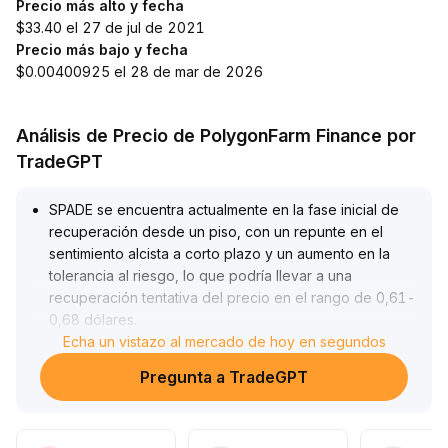
Precio más alto y fecha
$33.40 el 27 de jul de 2021
Precio más bajo y fecha
$0.00400925 el 28 de mar de 2026
Análisis de Precio de PolygonFarm Finance por
TradeGPT
SPADE se encuentra actualmente en la fase inicial de
recuperación desde un piso, con un repunte en el
sentimiento alcista a corto plazo y un aumento en la
tolerancia al riesgo, lo que podría llevar a una
recuperación tentativa del precio en el rango de 0,61-
0,68 dólares
.
Sin embargo, la liquidez sigue siendo insuficiente y la
Echa un vistazo al mercado de hoy en segundos
profundidad del mercado es limitada, por lo que las
Pregunta a TradeGPT
operaciones a corto plazo son susceptibles a
deslizamientos y diferencias de precio
.
Se recomienda a los inversores prestar atención a la