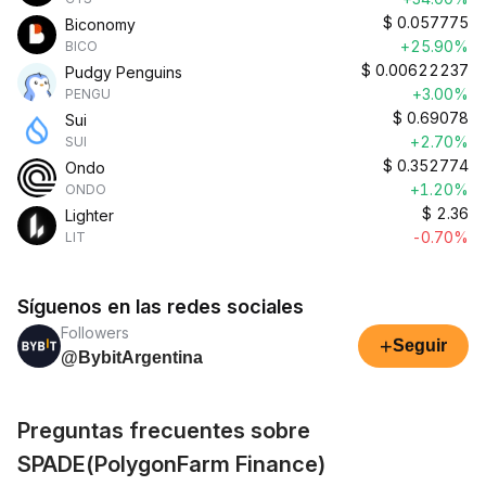
$
0.057775
Biconomy
+25.90%
BICO
$
0.00622237
Pudgy Penguins
+3.00%
PENGU
$
0.69078
Sui
+2.70%
SUI
$
0.352774
Ondo
+1.20%
ONDO
$
2.36
Lighter
-0.70%
LIT
Síguenos en las redes sociales
Followers
+
Seguir
@BybitArgentina
Preguntas frecuentes sobre
SPADE(PolygonFarm Finance)