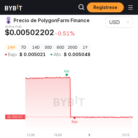
Regístrese
Precios de Criptomonedas
Precio de PolygonFarm Finance SPADE
Precio de PolygonFarm Finance
USD
SPADE
$0.00502202
-0.51%
24H
7D
14D
30D
60D
200D
1Y
Bajo
$
0.005021
Alto
$
0.005048