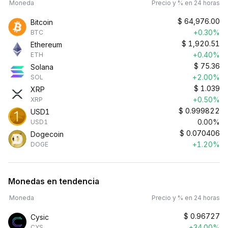
Moneda
Precio y % en 24 horas
$
64,976.00
Bitcoin
+0.30%
BTC
$
1,920.51
Ethereum
+0.40%
ETH
$
75.36
Solana
+2.00%
SOL
$
1.039
XRP
+0.50%
XRP
$
0.999822
USD1
0.00%
USD1
$
0.070406
Dogecoin
+1.20%
DOGE
Monedas en tendencia
Moneda
Precio y % en 24 horas
$
0.96727
Cysic
+34.00%
CYS