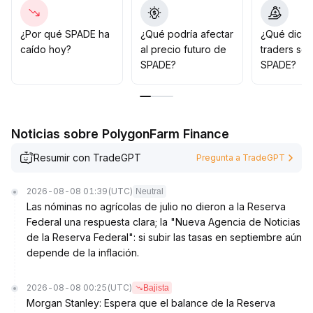
combinación entre volumen de operaciones y ruptura
de niveles de resistencia, participar moderadamente en
oportunidades de corto plazo y controlar estrictamente
¿Por qué SPADE ha
¿Qué podría afectar
¿Qué dicen
tanto la posición como la exposición al riesgo,
caído hoy?
al precio futuro de
traders so
priorizando operar durante horarios de liquidez activa
SPADE?
SPADE?
para prevenir la volatilidad exacerbada causada por la
fragmentación de la liquidez
.
Noticias sobre PolygonFarm Finance
Resumir con TradeGPT
Pregunta a TradeGPT
2026-08-08 01:39
(UTC)
Neutral
Las nóminas no agrícolas de julio no dieron a la Reserva
Federal una respuesta clara; la "Nueva Agencia de Noticias
de la Reserva Federal": si subir las tasas en septiembre aún
depende de la inflación.
2026-08-08 00:25
(UTC)
Bajista
Morgan Stanley: Espera que el balance de la Reserva