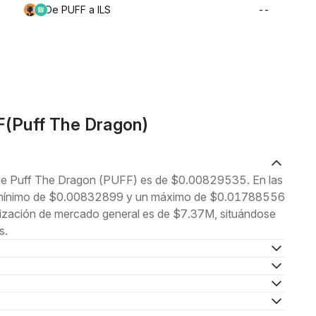
De PUFF a ILS
--
F(Puff The Dragon)
l de Puff The Dragon (PUFF) es de $0.00829535. En las
 un mínimo de $0.00832899 y un máximo de $0.01788556
lización de mercado general es de $7.37M, situándose
s.