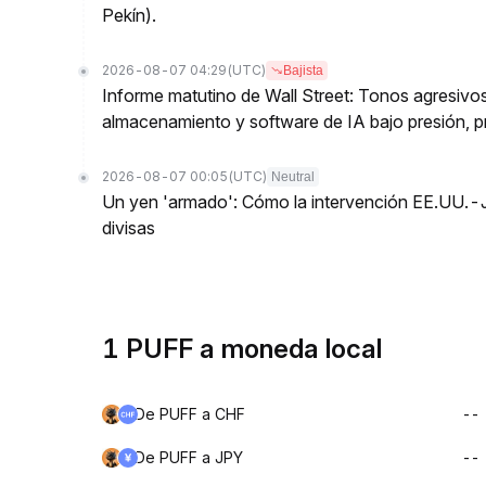
Pekín).
2026-08-07 04:29
(UTC)
Bajista
Informe matutino de Wall Street: Tonos agresivos
almacenamiento y software de IA bajo presión, p
2026-08-07 00:05
(UTC)
Neutral
Un yen 'armado': Cómo la intervención EE.UU.-
divisas
1 PUFF a moneda local
De PUFF a CHF
--
De PUFF a JPY
--