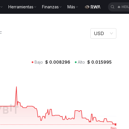
Herramientas
Finanzas
Más
🔥
HEI
on PUFF
F
USD
Bajo
$
0.008296
Alto
$
0.015995