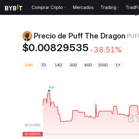
Comprar Cripto
Mercados
Trading
TradFi
Precios de Criptomonedas
Precio de Puff The Drag
Precio de Puff The Dragon
PUF
$0.00829535
-38.51%
24H
7D
14D
30D
60D
200D
1Y