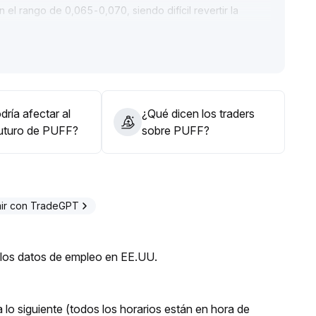
 el rango de 0,065-0,070, siendo difícil revertir la
n los principales exchanges están por terminar, aumentan
ulos en la formación de precio, sin nuevos participantes
po
.
ión, monitorear de cerca los arreglos futuros de liquidez
ría afectar al
¿Qué dicen los traders
as ciegas o apresuradas, enfatizar la mitigación de
futuro de PUFF?
sobre PUFF?
ico
.
ir con TradeGPT
s los datos de empleo en EE.UU.
lo siguiente (todos los horarios están en hora de