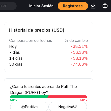
Regístrese
Iniciar Sesión
USDT
Historial de precios (USD)
Comparación de fechas
% de cambio
Hoy
-38.51%
7 días
-56.33%
14 días
-58.18%
30 días
-74.63%
¿Cómo te sientes acerca de Puff The
Dragon (PUFF) hoy?
50
%
50
%
Positiva
Negativa