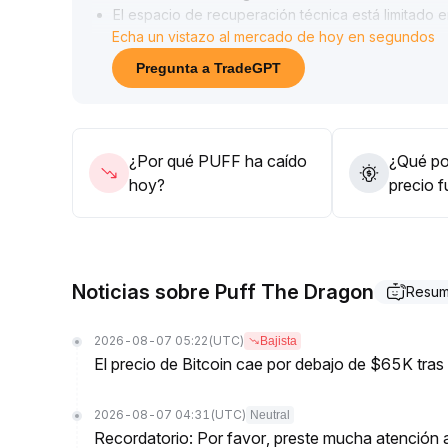
El espacio de recuperación técnica está limitado en
Echa un vistazo al mercado de hoy en segundos
presión dominante de venta
.
Juicio clave: a medida que los pares de trading e
Pregunta a TradeGPT
los riesgos de agotamiento de la liquidez y obstác
fuera del mercado o mecanismos de circulación
.
El valor podría permanecer bajo por un largo tiem
Recomendación: controlar estrictamente la exposic
¿Por qué PUFF ha caído
¿Qué pod
y el interés de los compradores, no realizar compr
hoy?
precio 
riesgos y mantener un mecanismo de salida dinám
Noticias sobre Puff The Dragon
Resum
2026-08-07 05:22
(UTC)
Bajista
El precio de Bitcoin cae por debajo de $65K tra
2026-08-07 04:31
(UTC)
Neutral
Recordatorio: Por favor, preste mucha atención a 