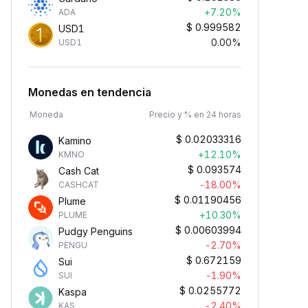
+7.20%
ADA
$
0.999582
USD1
0.00%
USD1
Monedas en tendencia
Moneda
Precio y % en 24 horas
$
0.02033316
Kamino
+12.10%
KMNO
$
0.093574
Cash Cat
-18.00%
CASHCAT
$
0.01190456
Plume
+10.30%
PLUME
$
0.00603994
Pudgy Penguins
-2.70%
PENGU
$
0.672159
Sui
-1.90%
SUI
$
0.0255772
Kaspa
-2.40%
KAS