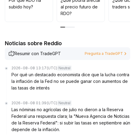
Por qué RDO ha
¿Qué podría afectar
¿Qué dicen
alcista; sin embargo, será necesario monitorear de
subido hoy?
al precio futuro de
traders so
cerca los flujos de capital y la dinámica de la industria,
RDO?
ajustando activamente la asignación para equilibrar
riesgo y crecimiento
.
Noticias sobre Reddio
Resumir con TradeGPT
Pregunta a TradeGPT
2026-08-08 13:17
(UTC)
Neutral
Por qué un destacado economista dice que la lucha contra
la inflación de la Fed no se puede ganar con aumentos de
las tasas de interés
2026-08-08 01:39
(UTC)
Neutral
Las nóminas no agrícolas de julio no dieron a la Reserva
Federal una respuesta clara; la "Nueva Agencia de Noticias
de la Reserva Federal": si subir las tasas en septiembre aún
depende de la inflación.