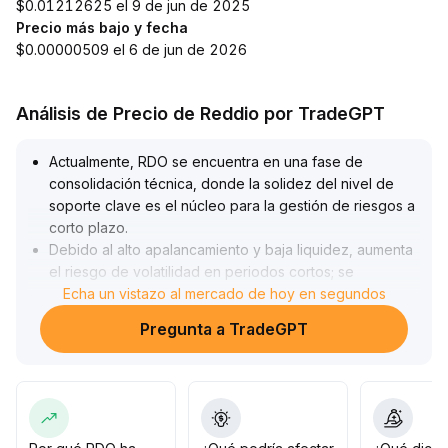
$0.01212625 el 9 de jun de 2025
Precio más bajo y fecha
$0.00000509 el 6 de jun de 2026
Análisis de Precio de Reddio por TradeGPT
Actualmente, RDO se encuentra en una fase de
consolidación técnica, donde la solidez del nivel de
soporte clave es el núcleo para la gestión de riesgos a
corto plazo
.
Debido al alto apalancamiento y baja liquidez, aumenta
el riesgo de volatilidad en periodos cortos; se
recomienda un control estricto de posiciones y prestar
Echa un vistazo al mercado de hoy en segundos
atención al rango de soporte en 0
.
Pregunta a TradeGPT
88 y resistencia en 1
.
07
.
A mediano y largo plazo, si los activos principales
consolidan un rebote y mejora el sentimiento del
sector, RDO, que cuenta con respaldo ecológico y
aplicaciones, podría encarar una nueva tendencia