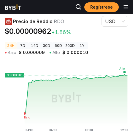
Regístrese
Precios de Criptomonedas
Precio de Reddio RDO
Precio de Reddio
RDO
USD
$0.00000962
+1.86%
24H
7D
14D
30D
60D
200D
1Y
Bajo
$
0.000009
Alto
$
0.000010