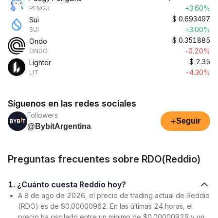
+3.60%
PENGU
$
0.693497
Sui
+3.00%
SUI
$
0.351885
Ondo
-0.20%
ONDO
$
2.35
Lighter
-4.30%
LIT
Síguenos en las redes sociales
Followers
+
Seguir
@BybitArgentina
Preguntas frecuentes sobre RDO(Reddio)
1. ¿Cuánto cuesta Reddio hoy?
A 8 de ago de 2026, el precio de trading actual de Reddio
(RDO) es de $0.00000962. En las últimas 24 horas, el
precio ha oscilado entre un mínimo de $0.00000929 y un