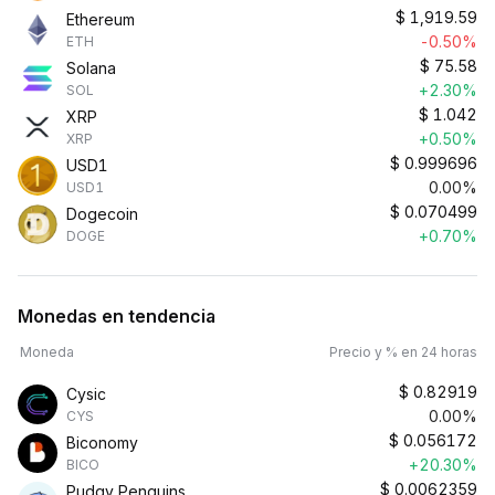
$
1,919.59
Ethereum
-0.50%
ETH
$
75.58
Solana
+2.30%
SOL
$
1.042
XRP
+0.50%
XRP
$
0.999696
USD1
0.00%
USD1
$
0.070499
Dogecoin
+0.70%
DOGE
Monedas en tendencia
Moneda
Precio y % en 24 horas
$
0.82919
Cysic
0.00%
CYS
$
0.056172
Biconomy
+20.30%
BICO
$
0.0062359
Pudgy Penguins