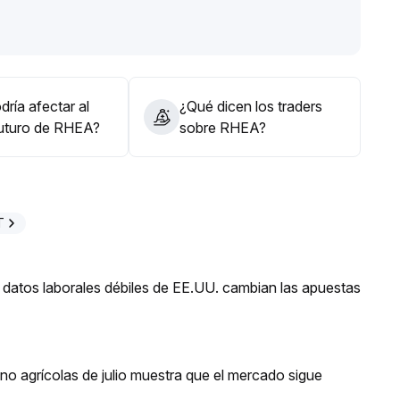
uidez y liquidación en la fase final de negociación del
al margen, mientras que los agresivos pueden tomar
ría afectar al
¿Qué dicen los traders
futuro de RHEA?
sobre RHEA?
rarse en las oportunidades de mantenimiento y liquidez en
T
 datos laborales débiles de EE.UU. cambian las apuestas
o agrícolas de julio muestra que el mercado sigue