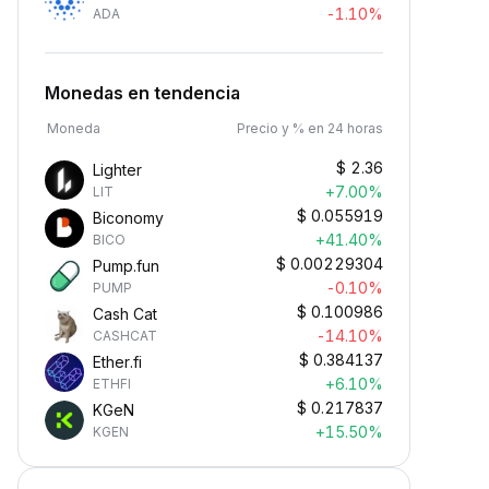
-1.10%
ADA
Monedas en tendencia
Moneda
Precio y % en 24 horas
$
2.36
Lighter
+7.00%
LIT
$
0.055919
Biconomy
+41.40%
BICO
$
0.00229304
Pump.fun
-0.10%
PUMP
$
0.100986
Cash Cat
-14.10%
CASHCAT
$
0.384137
Ether.fi
+6.10%
ETHFI
$
0.217837
KGeN
+15.50%
KGEN