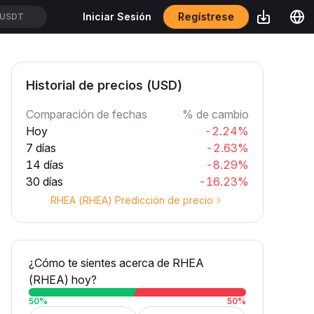
Regístrese
Iniciar Sesión
USDT
Historial de precios (USD)
Comparación de fechas
% de cambio
Hoy
-2.24%
7 días
-2.63%
14 días
-8.29%
30 días
-16.23%
RHEA (RHEA) Predicción de precio
¿Cómo te sientes acerca de RHEA
(RHEA) hoy?
50
%
50
%