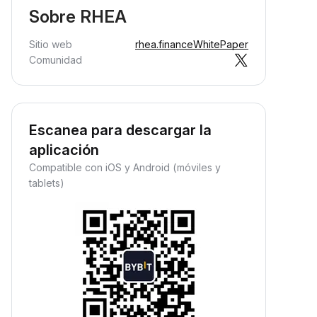
Sobre RHEA
Sitio web
rhea.finance
WhitePaper
Comunidad
Escanea para descargar la
aplicación
Compatible con iOS y Android (móviles y
tablets)
Ganá ingresos pasivos
aná recompensas pasivas:
epositá tus fondos y observá
ómo crecen.