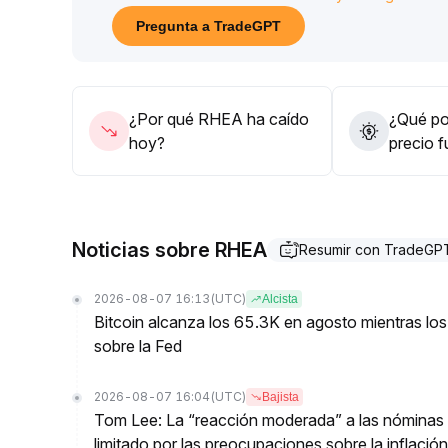
Estrategia: se recomienda evitar los riesgos de liq
Pregunta a TradeGPT
contrato; los conservadores deberían mantenerse 
posiciones ligeras en el rango de 0
.
024-0
.
027 con stop loss estricto en 0
.
¿Por qué RHEA ha caído
¿Qué pod
0235
.
hoy?
precio 
Después del retiro del contrato, se aconseja cent
los mercados spot y de derivados
.
Noticias sobre RHEA
Resumir con TradeGP
2026-08-07 16:13
(UTC)
Alcista
Bitcoin alcanza los 65.3K en agosto mientras los
sobre la Fed
2026-08-07 16:04
(UTC)
Bajista
Tom Lee: La “reacción moderada” a las nóminas n
limitado por las preocupaciones sobre la inflación