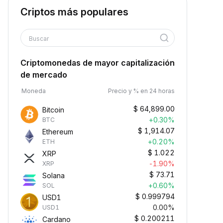
Criptos más populares
Buscar
Criptomonedas de mayor capitalización
de mercado
Moneda
Precio y % en 24 horas
$
64,899.00
Bitcoin
+0.30%
BTC
$
1,914.07
Ethereum
+0.20%
ETH
$
1.022
XRP
-1.90%
XRP
$
73.71
Solana
+0.60%
SOL
$
0.999794
USD1
0.00%
USD1
$
0.200211
Cardano