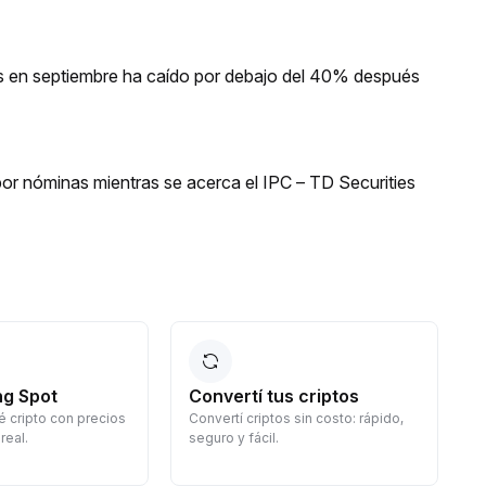
s en septiembre ha caído por debajo del 40% después
or nóminas mientras se acerca el IPC – TD Securities
ng Spot
Convertí tus criptos
 cripto con precios
Convertí criptos sin costo: rápido,
G
real.
seguro y fácil.
d
c