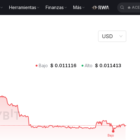
Herramientas
Finanzas
Más
🔥
ACE
USD
Bajo
$
0.011116
Alto
$
0.011413