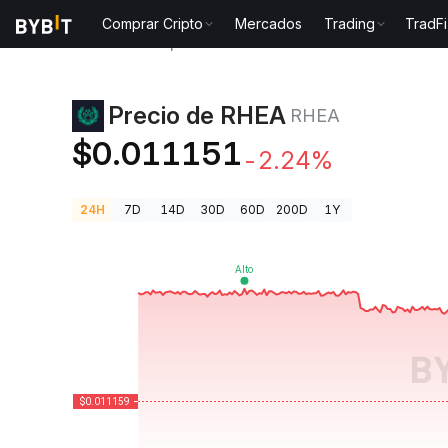
Comprar Cripto
Mercados
Trading
TradFi
Precios de Criptomonedas
Precio de RHEA RHEA
Precio de RHEA
RHEA
$0.011151
-2.24%
24H
7D
14D
30D
60D
200D
1Y