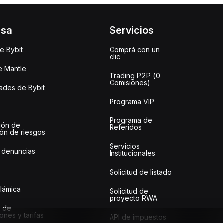
esa
Servicios
e Bybit
Comprá con un
clic
e Mantle
Trading P2P (0
Comisiones)
des de Bybit
Programa VIP
Programa de
ión de
Referidos
ión de riesgos
Servicios
 denuncias
Institucionales
Solicitud de listado
slámica
Solicitud de
proyecto RWA
 de
ones y tarifas
API de impuestos