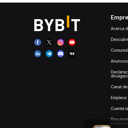
Empr
Acerca d
Descubr
Comunida
Anuncios
Declarac
divulgac
Canal de
Empleos
Cuenta i
Resumen
transacci