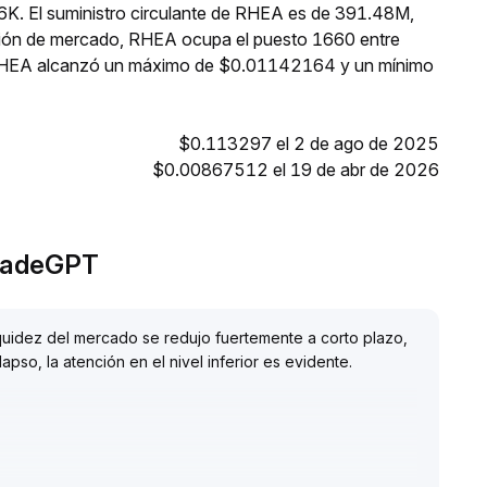
6K. El suministro circulante de RHEA es de 391.48M,
ción de mercado, RHEA ocupa el puesto 1660 entre
, RHEA alcanzó un máximo de $0.01142164 y un mínimo
$0.113297 el 2 de ago de 2025
$0.00867512 el 19 de abr de 2026
TradeGPT
liquidez del mercado se redujo fuertemente a corto plazo,
apso, la atención en el nivel inferior es evidente
.
 mostrando que la presión de venta está disminuyendo
.