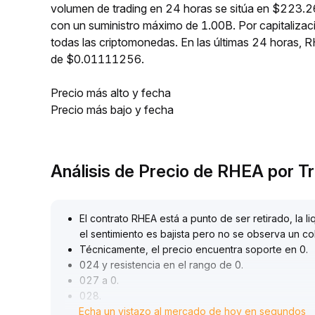
volumen de trading en 24 horas se sitúa en $223.2
con un suministro máximo de 1.00B. Por capitaliza
todas las criptomonedas. En las últimas 24 horas
de $0.01111256.
Precio más alto y fecha
Precio más bajo y fecha
Análisis de Precio de RHEA por 
El contrato RHEA está a punto de ser retirado, la 
el sentimiento es bajista pero no se observa un col
Técnicamente, el precio encuentra soporte en 0
.
024 y resistencia en el rango de 0
.
027 a 0
.
028
.
Echa un vistazo al mercado de hoy en segundos
El volumen de operaciones aumenta gradualmente,