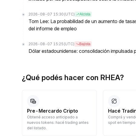
2026-08-07 15:30
(UTC)
Alcista
Tom Lee: La probabilidad de un aumento de tasa
del informe de empleo
2026-08-07 15:25
(UTC)
Bajista
Dólar estadounidense: consolidación impulsada p
¿Qué podés hacer con RHEA?
Pre-Mercardo Cripto
Hacé Tradi
Obtené acceso anticipado a
Comprá y vendé
á
nuevos tokens: hacé trading antes
spot en tiempo 
del listado.