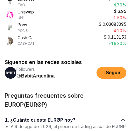
+4.70%
TAO
$
3.95
Uniswap
-1.50%
UNI
$
0.03083395
Pons
-4.10%
PONS
$
0.113153
Cash Cat
+16.30%
CASHCAT
Síguenos en las redes sociales
Followers
+
Seguir
@BybitArgentina
Preguntas frecuentes sobre
EUROP(EURØP)
1. ¿Cuánto cuesta EURØP hoy?
A 9 de ago de 2026, el precio de trading actual de EURØP