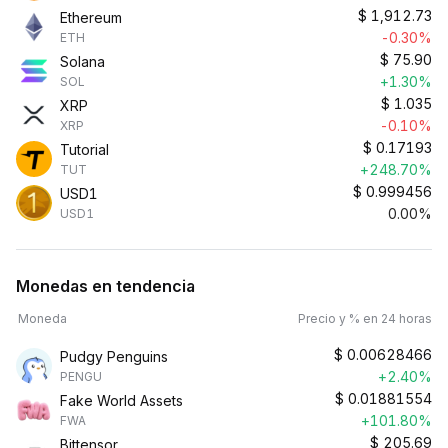
$
1,912.73
Ethereum
-0.30%
ETH
$
75.90
Solana
+1.30%
SOL
$
1.035
XRP
-0.10%
XRP
$
0.17193
Tutorial
+248.70%
TUT
$
0.999456
USD1
0.00%
USD1
Monedas en tendencia
Moneda
Precio y % en 24 horas
$
0.00628466
Pudgy Penguins
+2.40%
PENGU
$
0.01881554
Fake World Assets
+101.80%
FWA
$
205.69
Bittensor