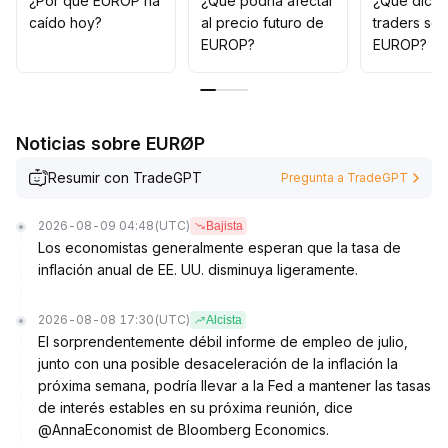
¿Por qué EUROP ha
¿Qué podría afectar
¿Qué dicen
caído hoy?
al precio futuro de
traders so
EUROP?
EUROP?
Noticias sobre EURØP
Resumir con TradeGPT
Pregunta a TradeGPT
2026-08-09 04:48
(UTC)
Bajista
Los economistas generalmente esperan que la tasa de
inflación anual de EE. UU. disminuya ligeramente.
2026-08-08 17:30
(UTC)
Alcista
El sorprendentemente débil informe de empleo de julio,
junto con una posible desaceleración de la inflación la
próxima semana, podría llevar a la Fed a mantener las tasas
de interés estables en su próxima reunión, dice
@AnnaEconomist de Bloomberg Economics.