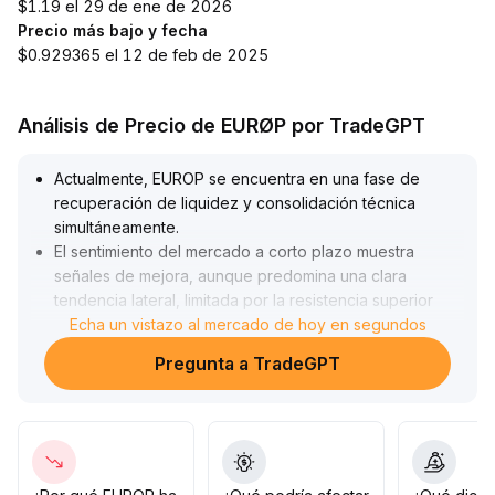
$1.19 el 29 de ene de 2026
Precio más bajo y fecha
$0.929365 el 12 de feb de 2025
Análisis de Precio de EURØP por TradeGPT
Actualmente, EUROP se encuentra en una fase de
recuperación de liquidez y consolidación técnica
simultáneamente
.
El sentimiento del mercado a corto plazo muestra
señales de mejora, aunque predomina una clara
tendencia lateral, limitada por la resistencia superior
(referencia en 4,35) y el soporte inferior (referencia en
Echa un vistazo al mercado de hoy en segundos
4,10), sin un crecimiento de volumen que marque
Pregunta a TradeGPT
tendencia
.
Se recomienda mantener una postura de espera, evitar
comprar en subas y vender en bajas, y solo ajustar
posiciones después de una ruptura clara de los niveles
clave, reforzando la disciplina de toma de ganancias y
stop loss para reducir el riesgo de volatilidad
.