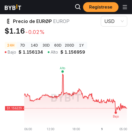
Regístrese
Precios de Criptomonedas
Precio de EURØP EUROP
Precio de EURØP
EUROP
USD
$1.16
-0.02%
24H
7D
14D
30D
60D
200D
1Y
Bajo
$
1.156134
Alto
$
1.156959